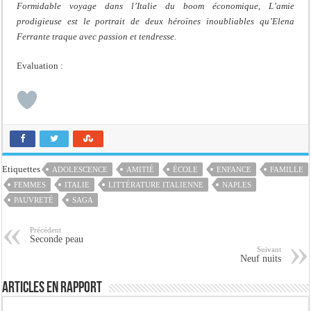
Formidable voyage dans l’Italie du boom économique, L’amie
prodigieuse est le portrait de deux héroïnes inoubliables qu’Elena
Ferrante traque avec passion et tendresse.
Evaluation :
Etiquettes
ADOLESCENCE
AMITIÉ
ÉCOLE
ENFANCE
FAMILLE
FEMMES
ITALIE
LITTÉRATURE ITALIENNE
NAPLES
PAUVRETÉ
SAGA
Précédent
Seconde peau
Suivant
Neuf nuits
Articles en rapport