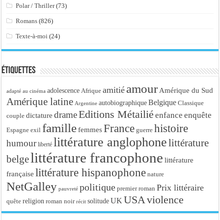
Polar / Thriller
(73)
Romans
(826)
Texte-à-moi
(24)
Étiquettes
amour
amitié
Amérique du Sud
adolescence
Afrique
adapté au cinéma
Amérique latine
Belgique
autobiographique
Classique
Argentine
Editions Métailié
drame
enfance
enquête
dictature
couple
famille
France
histoire
femmes
Espagne
exil
guerre
littérature anglophone
littérature
humour
liberté
littérature francophone
belge
littérature
littérature hispanophone
française
nature
NetGalley
politique
Prix littéraire
premier roman
pauvreté
USA
violence
UK
religion
roman noir
solitude
quête
récit