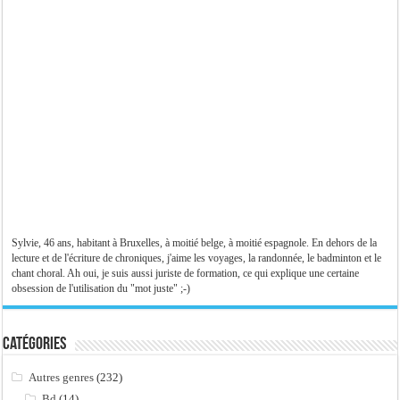
Sylvie, 46 ans, habitant à Bruxelles, à moitié belge, à moitié espagnole. En dehors de la
lecture et de l'écriture de chroniques, j'aime les voyages, la randonnée, le badminton et le
chant choral. Ah oui, je suis aussi juriste de formation, ce qui explique une certaine
obsession de l'utilisation du "mot juste" ;-)
Catégories
Autres genres
(232)
Bd
(14)