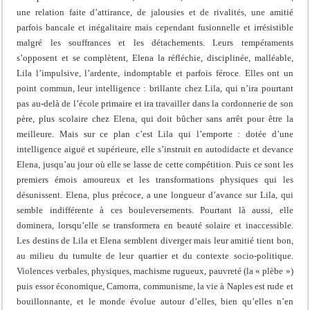
une relation faite d’attirance, de jalousies et de rivalités, une amitié
parfois bancale et inégalitaire mais cependant fusionnelle et irrésistible
malgré les souffrances et les détachements. Leurs tempéraments
s’opposent et se complètent, Elena la réfléchie, disciplinée, malléable,
Lila l’impulsive, l’ardente, indomptable et parfois féroce. Elles ont un
point commun, leur intelligence : brillante chez Lila, qui n’ira pourtant
pas au-delà de l’école primaire et ira travailler dans la cordonnerie de son
père, plus scolaire chez Elena, qui doit bûcher sans arrêt pour être la
meilleure. Mais sur ce plan c’est Lila qui l’emporte : dotée d’une
intelligence aiguë et supérieure, elle s’instruit en autodidacte et devance
Elena, jusqu’au jour où elle se lasse de cette compétition. Puis ce sont les
premiers émois amoureux et les transformations physiques qui les
désunissent. Elena, plus précoce, a une longueur d’avance sur Lila, qui
semble indifférente à ces bouleversements. Pourtant là aussi, elle
dominera, lorsqu’elle se transformera en beauté solaire et inaccessible.
Les destins de Lila et Elena semblent diverger mais leur amitié tient bon,
au milieu du tumulte de leur quartier et du contexte socio-politique.
Violences verbales, physiques, machisme rugueux, pauvreté (la « plèbe »)
puis essor économique, Camorra, communisme, la vie à Naples est rude et
bouillonnante, et le monde évolue autour d’elles, bien qu’elles n’en