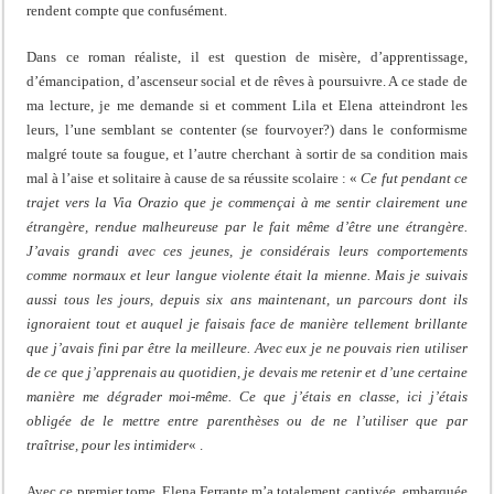
rendent compte que confusément.
Dans ce roman réaliste, il est question de misère, d’apprentissage,
d’émancipation, d’ascenseur social et de rêves à poursuivre. A ce stade de
ma lecture, je me demande si et comment Lila et Elena atteindront les
leurs, l’une semblant se contenter (se fourvoyer?) dans le conformisme
malgré toute sa fougue, et l’autre cherchant à sortir de sa condition mais
mal à l’aise et solitaire à cause de sa réussite scolaire : «
Ce fut pendant ce
trajet vers la Via Orazio que je commençai à me sentir clairement une
étrangère, rendue malheureuse par le fait même d’être une étrangère.
J’avais grandi avec ces jeunes, je considérais leurs comportements
comme normaux et leur langue violente était la mienne. Mais je suivais
aussi tous les jours, depuis six ans maintenant, un parcours dont ils
ignoraient tout et auquel je faisais face de manière tellement brillante
que j’avais fini par être la meilleure. Avec eux je ne pouvais rien utiliser
de ce que j’apprenais au quotidien, je devais me retenir et d’une certaine
manière me dégrader moi-même. Ce que j’étais en classe, ici j’étais
obligée de le mettre entre parenthèses ou de ne l’utiliser que par
traîtrise, pour les intimider
« .
Avec ce premier tome, Elena Ferrante m’a totalement captivée, embarquée