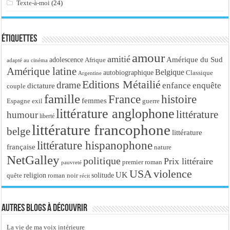
Texte-à-moi
(24)
Étiquettes
amour
amitié
Amérique du Sud
adolescence
Afrique
adapté au cinéma
Amérique latine
Belgique
autobiographique
Classique
Argentine
Editions Métailié
drame
enfance
enquête
dictature
couple
famille
France
histoire
femmes
Espagne
exil
guerre
littérature anglophone
littérature
humour
liberté
littérature francophone
belge
littérature
littérature hispanophone
française
nature
NetGalley
politique
Prix littéraire
premier roman
pauvreté
USA
violence
UK
religion
roman noir
solitude
quête
récit
Autres blogs à découvrir
La vie de ma voix intérieure