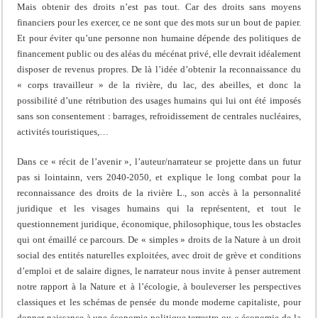
Mais obtenir des droits n’est pas tout. Car des droits sans moyens
financiers pour les exercer, ce ne sont que des mots sur un bout de papier.
Et pour éviter qu’une personne non humaine dépende des politiques de
financement public ou des aléas du mécénat privé, elle devrait idéalement
disposer de revenus propres. De là l’idée d’obtenir la reconnaissance du
« corps travailleur » de la rivière, du lac, des abeilles, et donc la
possibilité d’une rétribution des usages humains qui lui ont été imposés
sans son consentement : barrages, refroidissement de centrales nucléaires,
activités touristiques,…
Dans ce « récit de l’avenir », l’auteur/narrateur se projette dans un futur
pas si lointainn, vers 2040-2050, et explique le long combat pour la
reconnaissance des droits de la rivière L., son accès à la personnalité
juridique et les visages humains qui la représentent, et tout le
questionnement juridique, économique, philosophique, tous les obstacles
qui ont émaillé ce parcours. De « simples » droits de la Nature à un droit
social des entités naturelles exploitées, avec droit de grève et conditions
d’emploi et de salaire dignes, le narrateur nous invite à penser autrement
notre rapport à la Nature et à l’écologie, à bouleverser les perspectives
classiques et les schémas de pensée du monde moderne capitaliste, pour
donner naissance à une économie politique terrestre ou « économie de la