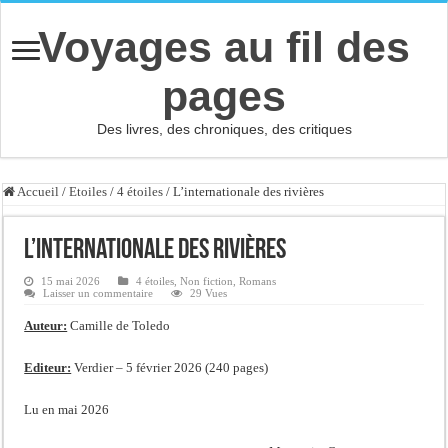
Voyages au fil des
pages
Des livres, des chroniques, des critiques
Accueil
/
Etoiles
/
4 étoiles
/
L’internationale des rivières
L’internationale des rivières
15 mai 2026
4 étoiles
,
Non fiction
,
Romans
Laisser un commentaire
29 Vues
Auteur:
Camille de Toledo
Editeur:
Verdier – 5 février 2026 (240 pages)
Lu en mai 2026