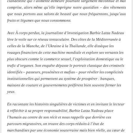
clandestine qui l’alimente demeure pourtant largement méconnue et mal
comprise, alors même qu’elle imprègne notre quotidien – des vêtements
que nous portons aux salons de beauté que nous fréquentons, jusqu’aux
fruits et légumes que nous consommons.
Avec À corps perdus, la journaliste d’investigation Barbie Latza Nadeau
lève le voile sur ce réseau tentaculaire. Des côtes de la Méditerranée à
celles de la Manche, de l’Ukraine à la Thaïlande, elle dissèque les
rouages financiers de cette machine mondiale et explore ses versants les
plus obscurs comme le commerce sexuel, l’exploitation domestique ou le
trafic d’organes. Son enquête dépasse le portrait classique des criminels
identifiés – passeurs, proxénètes et mafias – pour révéler les complicités
institutionnelles qui permettent au système de prospérer : banques,
maisons de couture et gouvernements préfèrent bien souvent fermer les
yeux.
En racontant les histoires singulières de victimes et en invitant le lecteur
à réfléchir à sa propre responsabilité, Barbie Latza Nadeau place
l’humain au centre de son récit et nous rappelle que derrière ces
parcours migratoires, on trouve des corps réduits à l’état de
marchandises par une économie souterraine mais bien réelle, au cœur de