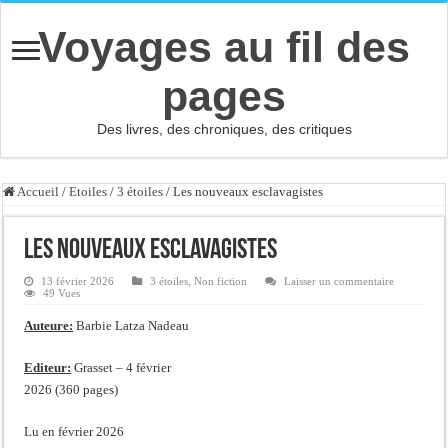
Voyages au fil des
pages
Des livres, des chroniques, des critiques
Accueil
/
Etoiles
/
3 étoiles
/
Les nouveaux esclavagistes
Les nouveaux esclavagistes
13 février 2026
3 étoiles
,
Non fiction
Laisser un commentaire
49 Vues
Auteure:
Barbie Latza Nadeau
Editeur:
Grasset – 4 février
2026 (360 pages)
Lu en février 2026