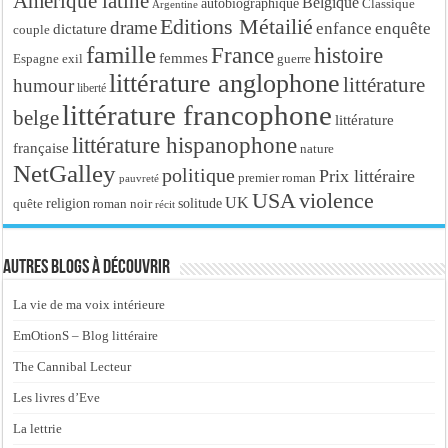
Amérique latine
Belgique
autobiographique
Classique
Argentine
Editions Métailié
drame
enfance
enquête
dictature
couple
famille
France
histoire
femmes
Espagne
exil
guerre
littérature anglophone
littérature
humour
liberté
littérature francophone
belge
littérature
littérature hispanophone
française
nature
NetGalley
politique
Prix littéraire
premier roman
pauvreté
USA
violence
UK
religion
roman noir
solitude
quête
récit
Autres blogs à découvrir
La vie de ma voix intérieure
EmOtionS – Blog littéraire
The Cannibal Lecteur
Les livres d’Eve
La lettrie