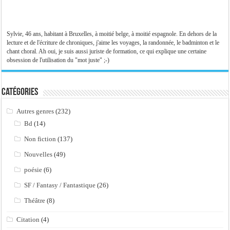
Sylvie, 46 ans, habitant à Bruxelles, à moitié belge, à moitié espagnole. En dehors de la
lecture et de l'écriture de chroniques, j'aime les voyages, la randonnée, le badminton et le
chant choral. Ah oui, je suis aussi juriste de formation, ce qui explique une certaine
obsession de l'utilisation du "mot juste" ;-)
Catégories
Autres genres
(232)
Bd
(14)
Non fiction
(137)
Nouvelles
(49)
poésie
(6)
SF / Fantasy / Fantastique
(26)
Théâtre
(8)
Citation
(4)