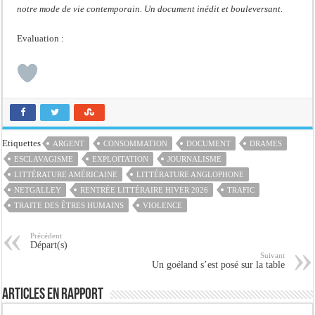
notre mode de vie contemporain. Un document inédit et bouleversant.
Evaluation :
Etiquettes
ARGENT
CONSOMMATION
DOCUMENT
DRAMES
ESCLAVAGISME
EXPLOITATION
JOURNALISME
LITTÉRATURE AMÉRICAINE
LITTÉRATURE ANGLOPHONE
NETGALLEY
RENTRÉE LITTÉRAIRE HIVER 2026
TRAFIC
TRAITE DES ÊTRES HUMAINS
VIOLENCE
Précédent
Départ(s)
Suivant
Un goéland s’est posé sur la table
Articles en rapport