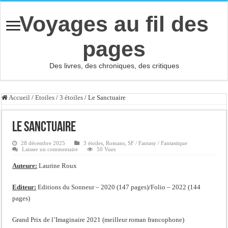
Voyages au fil des
pages
Des livres, des chroniques, des critiques
Accueil
/
Etoiles
/
3 étoiles
/
Le Sanctuaire
Le Sanctuaire
28 décembre 2025
3 étoiles
,
Romans
,
SF / Fantasy / Fantastique
Laisser un commentaire
50 Vues
Auteure:
Laurine Roux
Editeur:
Editions du Sonneur – 2020 (147 pages)/Folio – 2022 (144
pages)
Grand Prix de l’Imaginaire 2021 (meilleur roman francophone)