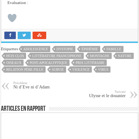
Evaluation :
Etiquettes
ADOLESCENCE
DYSTOPIE
ÉPIDÉMIE
FAMILLE
HUIS CLOS
LITTÉRATURE FRANCOPHONE
MONTAGNE
NATURE
OISEAUX
POST-APOCALYPTIQUE
PRIX LITTÉRAIRE
RELATION PÈRE-FILLE
SURVIE
VIOLENCE
VIRUS
Précédent
Ni d’Eve ni d’Adam
Suivant
Ulysse et le douanier
Articles en rapport