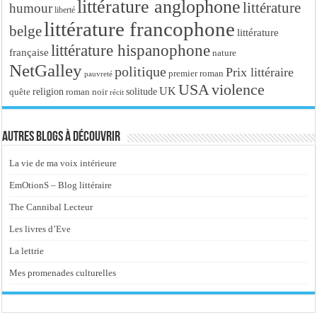
littérature anglophone
littérature
humour
liberté
littérature francophone
belge
littérature
littérature hispanophone
française
nature
NetGalley
politique
Prix littéraire
premier roman
pauvreté
USA
violence
UK
religion
roman noir
solitude
quête
récit
Autres blogs à découvrir
La vie de ma voix intérieure
EmOtionS – Blog littéraire
The Cannibal Lecteur
Les livres d’Eve
La lettrie
Mes promenades culturelles