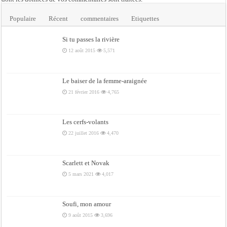
Populaire
Récent
commentaires
Etiquettes
Si tu passes la rivière
12 août 2015
5,571
Le baiser de la femme-araignée
21 février 2016
4,765
Les cerfs-volants
22 juillet 2016
4,470
Scarlett et Novak
5 mars 2021
4,017
Soufi, mon amour
9 août 2015
3,696