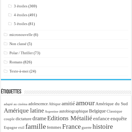
3 étoiles
(369)
4 étoiles
(491)
5 étoiles
(81)
micronouvelle
(6)
Non classé
(5)
Polar / Thriller
(73)
Romans
(826)
Texte-à-moi
(24)
Étiquettes
amour
amitié
Amérique du Sud
adolescence
Afrique
adapté au cinéma
Amérique latine
Belgique
autobiographique
Classique
Argentine
Editions Métailié
drame
enfance
enquête
dictature
couple
famille
France
histoire
femmes
Espagne
exil
guerre