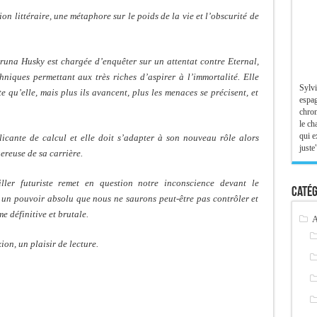
tion littéraire, une métaphore sur le poids de la vie et l’obscurité de
una Husky est chargée d’enquêter sur un attentat contre Eternal,
niques permettant aux très riches d’aspirer à l’immortalité. Elle
Sylvi
e qu’elle, mais plus ils avancent, plus les menaces se précisent, et
espag
chron
le ch
qui e
icante de calcul et elle doit s’adapter à son nouveau rôle alors
juste"
ereuse de sa carrière.
iller futuriste remet en question notre inconscience devant le
Catég
 un pouvoir absolu que nous ne saurons peut-être pas contrôler et
e définitive et brutale.
A
xion, un plaisir de lecture.