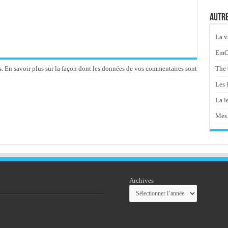
Autre
La v
EmOt
The 
s.
En savoir plus sur la façon dont les données de vos commentaires sont
Les 
La le
Mes 
Archives