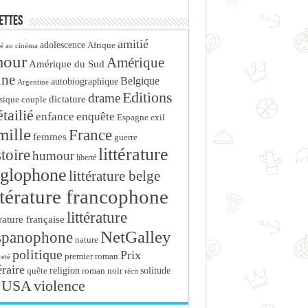
ettes
amitié
adolescence
Afrique
é au cinéma
mour
Amérique
Amérique du Sud
ine
Belgique
autobiographique
Argentine
Editions
drame
dictature
sique
couple
tailié
enfance
enquête
Espagne
exil
mille
France
femmes
guerre
littérature
stoire
humour
liberté
glophone
littérature belge
ttérature francophone
littérature
érature française
NetGalley
spanophone
nature
politique
Prix
premier roman
eté
éraire
religion
roman noir
solitude
quête
récit
USA
violence