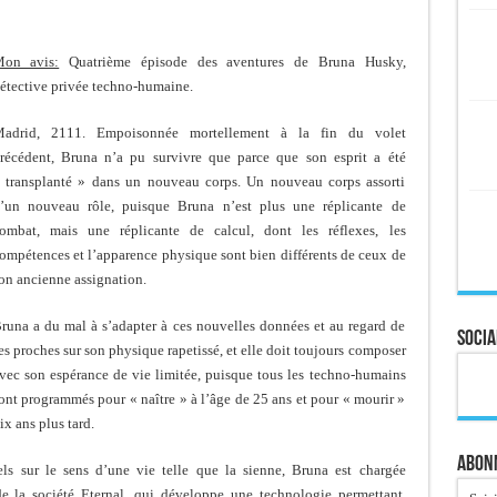
on avis:
Quatrième épisode des aventures de Bruna Husky,
étective privée techno-humaine.
adrid, 2111. Empoisonnée mortellement à la fin du volet
récédent, Bruna n’a pu survivre que parce que son esprit a été
 transplanté » dans un nouveau corps. Un nouveau corps assorti
’un nouveau rôle, puisque Bruna n’est plus une réplicante de
ombat, mais une réplicante de calcul, dont les réflexes, les
ompétences et l’apparence physique sont bien différents de ceux de
on ancienne assignation.
runa a du mal à s’adapter à ces nouvelles données et au regard de
Socia
es proches sur son physique rapetissé, et elle doit toujours composer
vec son espérance de vie limitée, puisque tous les techno-humains
ont programmés pour « naître » à l’âge de 25 ans et pour « mourir »
ix ans plus tard.
Abonn
ls sur le sens d’une vie telle que la sienne, Bruna est chargée
e la société Eternal, qui développe une technologie permettant,