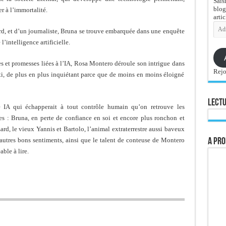
Sais
blog
r à l’immortalité.
artic
Adre
d, et d’un journaliste, Bruna se trouve embarquée dans une enquête
e-
mail
’intelligence artificielle.
s et promesses liées à l’IA, Rosa Montero déroule son intrigue dans
Rejo
ti, de plus en plus inquiétant parce que de moins en moins éloigné
Lectu
 IA qui échapperait à tout contrôle humain qu’on retrouve les
s : Bruna, en perte de confiance en soi et encore plus ronchon et
ard, le vieux Yannis et Bartolo, l’animal extraterrestre aussi baveux
autres bons sentiments, ainsi que le talent de conteuse de Montero
A pro
ble à lire.