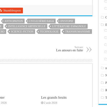
Stumbleupon
C
ANTICIPATION
CYCLE/SÉRIE/SAGA
DYSTOPIE
E
E
INTELLIGENCE ARTIFICIELLE
LITTÉRATURE ESPAGNOLE
ERO
SCIENCE-FICTION
TECHNOLOGIE
TRANSHUMANISME
Suivant
Les amours en fuite
m
N
P
ter
Les grands bruits
T
t 2026
2 août 2026