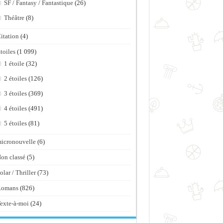
SF / Fantasy / Fantastique
(26)
Théâtre
(8)
itation
(4)
toiles
(1 099)
1 étoile
(32)
2 étoiles
(126)
3 étoiles
(369)
4 étoiles
(491)
5 étoiles
(81)
icronouvelle
(6)
on classé
(5)
olar / Thriller
(73)
Romans
(826)
exte-à-moi
(24)