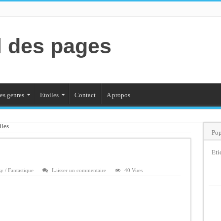
l des pages
es genres
Etoiles
Contact
A propos
iles
Pop
Eti
y / Fantastique
Laisser un commentaire
40 Vues