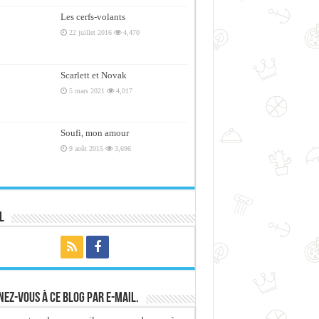
Les cerfs-volants
22 juillet 2016
4,470
Scarlett et Novak
5 mars 2021
4,017
Soufi, mon amour
9 août 2015
3,696
l
ez-vous à ce blog par e-mail.