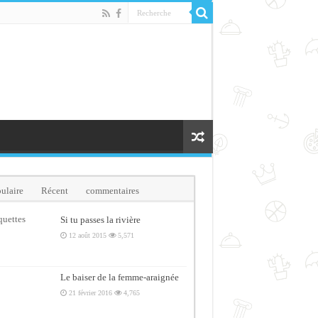
ulaire
Récent
commentaires
quettes
Si tu passes la rivière
12 août 2015
5,571
Le baiser de la femme-araignée
21 février 2016
4,765