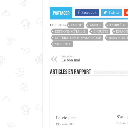
Facebook
Twitter
Partager
Etiquettes
AMITIÉ
AMOUR
ANDROÏDE
EDITIONS MÉTAILIÉ
ENQUÊTE
ESPAGN
LITTÉRATURE HISPANOPHONE
ROSA MONT
VIOLENCE
Précédent
Le bon mal
Articles en rapport
S’adap
La vie juste
5 aoû
5 août 2026