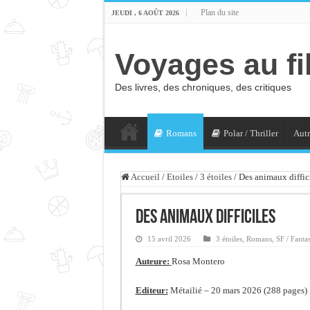
Plan du site
JEUDI , 6 AOÛT 2026
Voyages au fi
Des livres, des chroniques, des critiques
Romans
Polar / Thriller
Autr
Accueil
/
Etoiles
/
3 étoiles
/
Des animaux diffic
Des animaux difficiles
15 avril 2026
3 étoiles
,
Romans
,
SF / Fantas
Auteure:
Rosa Montero
Editeur:
Métailié – 20 mars 2026 (288 pages)