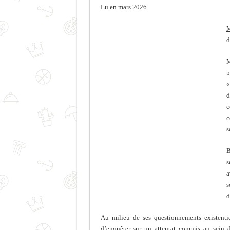
Lu en mars 2026
M
d
M
p
«
d
c
c
s
B
s
a
s
d
Au milieu de ses questionnements existentie
d’enquêter sur un attentat commis au sein d