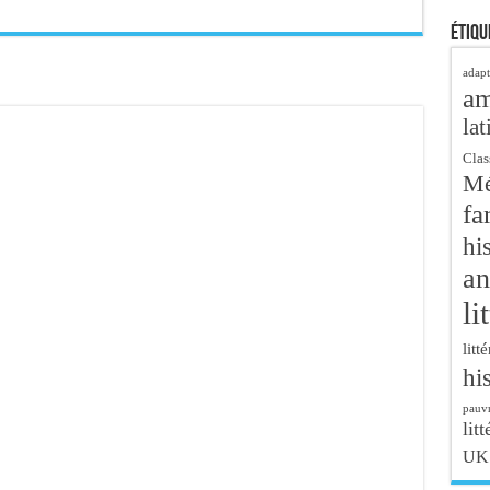
Étiqu
adapt
a
lat
Clas
Mé
fa
hi
an
li
litt
hi
pauvr
litt
UK