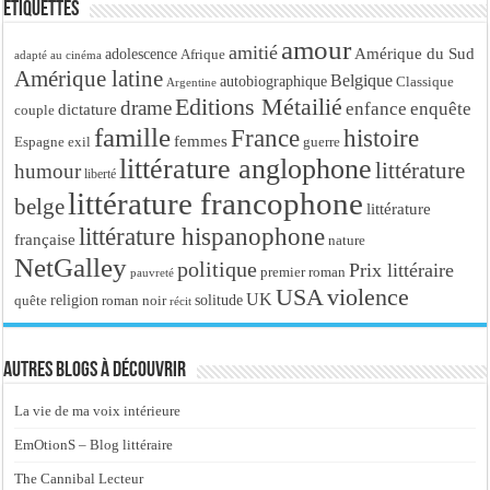
Étiquettes
amour
amitié
Amérique du Sud
adolescence
Afrique
adapté au cinéma
Amérique latine
Belgique
autobiographique
Classique
Argentine
Editions Métailié
drame
enfance
enquête
dictature
couple
famille
France
histoire
femmes
Espagne
exil
guerre
littérature anglophone
littérature
humour
liberté
littérature francophone
belge
littérature
littérature hispanophone
française
nature
NetGalley
politique
Prix littéraire
premier roman
pauvreté
USA
violence
UK
religion
roman noir
solitude
quête
récit
Autres blogs à découvrir
La vie de ma voix intérieure
EmOtionS – Blog littéraire
The Cannibal Lecteur