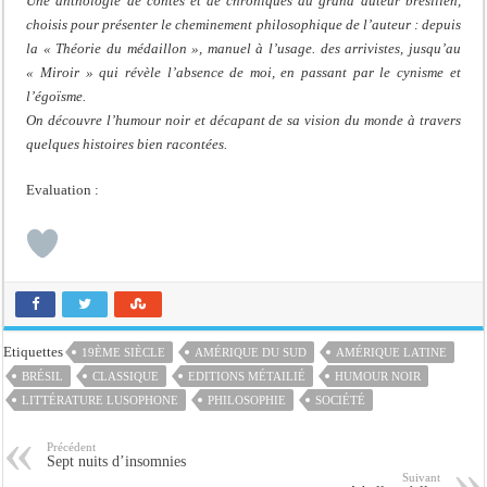
Une anthologie de contes et de chroniques du grand auteur brésilien,
choisis pour présenter le cheminement philosophique de l’auteur : depuis
la « Théorie du médaillon », manuel à l’usage. des arrivistes, jusqu’au
« Miroir » qui révèle l’absence de moi, en passant par le cynisme et
l’égoïsme.
On découvre l’humour noir et décapant de sa vision du monde à travers
quelques histoires bien racontées.
Evaluation :
Etiquettes
19ÈME SIÈCLE
AMÉRIQUE DU SUD
AMÉRIQUE LATINE
BRÉSIL
CLASSIQUE
EDITIONS MÉTAILIÉ
HUMOUR NOIR
LITTÉRATURE LUSOPHONE
PHILOSOPHIE
SOCIÉTÉ
Précédent
Sept nuits d’insomnies
Suivant