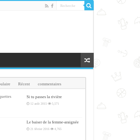
ulaire
Récent
commentaires
quettes
Si tu passes la rivière
12 août 2015
5,571
Le baiser de la femme-araignée
21 février 2016
4,765