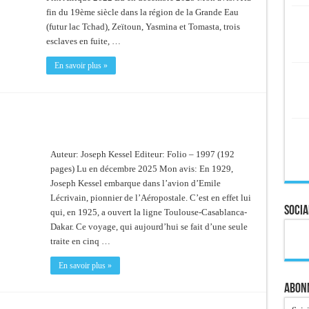
fin du 19ème siècle dans la région de la Grande Eau
(futur lac Tchad), Zeïtoun, Yasmina et Tomasta, trois
esclaves en fuite, …
En savoir plus »
Auteur: Joseph Kessel Editeur: Folio – 1997 (192
pages) Lu en décembre 2025 Mon avis: En 1929,
Joseph Kessel embarque dans l’avion d’Emile
Lécrivain, pionnier de l’Aéropostale. C’est en effet lui
Socia
qui, en 1925, a ouvert la ligne Toulouse-Casablanca-
Dakar. Ce voyage, qui aujourd’hui se fait d’une seule
traite en cinq …
En savoir plus »
Abonn