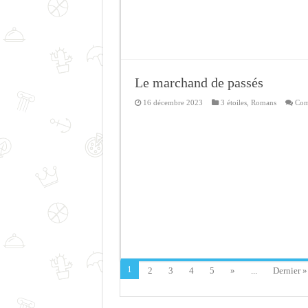
Le marchand de passés
16 décembre 2023
3 étoiles
,
Romans
Com
1
2
3
4
5
»
...
Dernier »