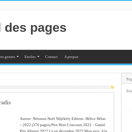
l des pages
es genres
Etoiles
Contact
A propos
Pop
Eti
radis
Auteur: Nétonon Noël Ndjékéry Editeur: Hélice Hélas
– 2022 (376 pages) Prix Hors Concours 2022 – Grand
Prix Afrique 2022 Lu en décembre 2025 Mon avis: A la