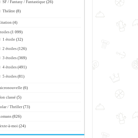
SF / Fantasy / Fantastique
(26)
Théâtre
(8)
itation
(4)
toiles
(1 099)
1 étoile
(32)
2 étoiles
(126)
3 étoiles
(369)
4 étoiles
(491)
5 étoiles
(81)
icronouvelle
(6)
on classé
(5)
olar / Thriller
(73)
Romans
(826)
exte-à-moi
(24)