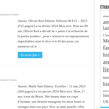
Étiqu
sur
entaires fermés
adapt
La
a
fatigue
Auteur: Olivier Kerr Editeur: Editions M.E.O. – 2023
du
(232 pages) Lu en février 2024 Mon avis: Pour ses 60
métal
lat
ans, Olivier Kerr a décidé de « partir à la recherche de
Clas
la poésie perdue« , pour « retrouver ces superpositions
Mé
improbables entre le rêve et le fil des jours, ces
fa
moments où le …
hi
En savoir plus »
an
li
litt
sur
taires fermés
hi
Seul
le
Auteur: Malik Sam Editeur: Eyrolles – 11 mai 2023
mensonge
pauvr
(364 pages) Lu en janvier 2024 Mon avis: Nour, 17
est
vrai
litt
ans, vient du Bénin. Née femme dans un corps
UK
d’homme, son identité transgenre lui attire haine et
outrages dans son pays. Avec sa sœur jumelle, elles