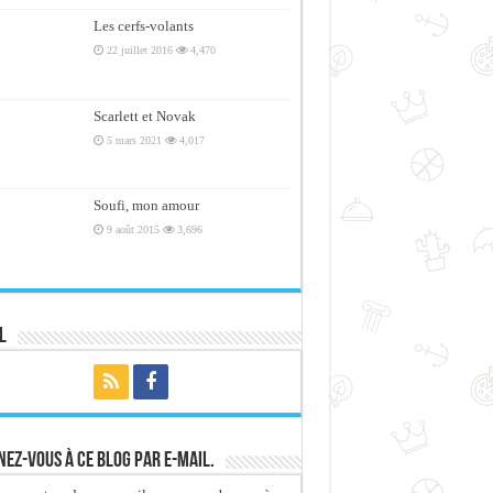
Les cerfs-volants
22 juillet 2016
4,470
Scarlett et Novak
5 mars 2021
4,017
Soufi, mon amour
9 août 2015
3,696
l
ez-vous à ce blog par e-mail.