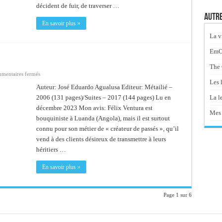
décident de fuir, de traverser …
Autre
En savoir plus »
La v
EmOt
The 
sur
mentaires fermés
Le
Les 
marchand
Auteur: José Eduardo Agualusa Editeur: Métailié –
de
La le
2006 (131 pages)/Suites – 2017 (144 pages) Lu en
passés
décembre 2023 Mon avis: Félix Ventura est
Mes 
bouquiniste à Luanda (Angola), mais il est surtout
connu pour son métier de « créateur de passés », qu’il
vend à des clients désireux de transmettre à leurs
héritiers …
En savoir plus »
Page 1 sur 6