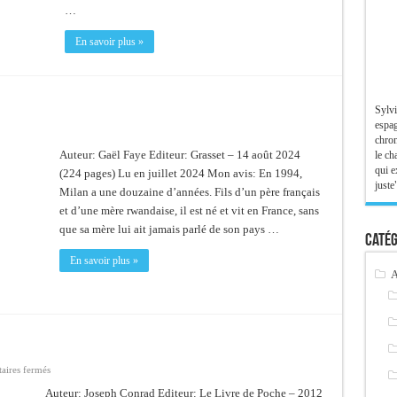
…
En savoir plus »
Sylvi
espag
chron
Auteur: Gaël Faye Editeur: Grasset – 14 août 2024
le ch
qui e
(224 pages) Lu en juillet 2024 Mon avis: En 1994,
juste"
Milan a une douzaine d’années. Fils d’un père français
et d’une mère rwandaise, il est né et vit en France, sans
que sa mère lui ait jamais parlé de son pays …
Catég
En savoir plus »
A
sur
ires fermés
Le
coeur
Auteur: Joseph Conrad Editeur: Le Livre de Poche – 2012