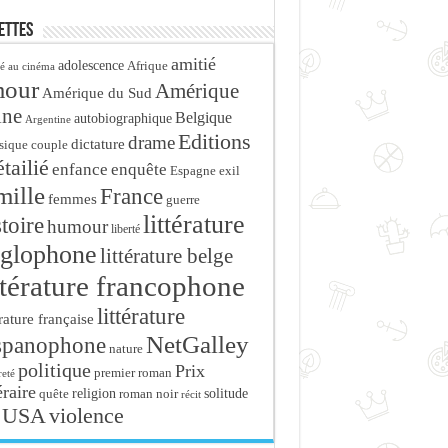
ettes
amitié
adolescence
Afrique
é au cinéma
mour
Amérique
Amérique du Sud
ine
Belgique
autobiographique
Argentine
Editions
drame
dictature
sique
couple
tailié
enfance
enquête
Espagne
exil
mille
France
femmes
guerre
littérature
stoire
humour
liberté
glophone
littérature belge
ttérature francophone
littérature
érature française
NetGalley
spanophone
nature
politique
Prix
premier roman
eté
éraire
religion
roman noir
solitude
quête
récit
USA
violence