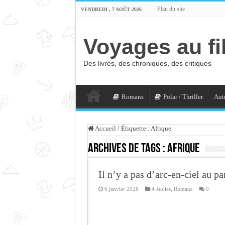
Plan du site
VENDREDI , 7 AOÛT 2026
Voyages au fi
Des livres, des chroniques, des critiques
Romans
Polar / Thriller
Autr
Accueil
/
Étiquette :
Afrique
Archives de tags :
Afrique
Il n’y a pas d’arc-en-ciel au pa
6 janvier 2026
4 étoiles
,
Romans
0