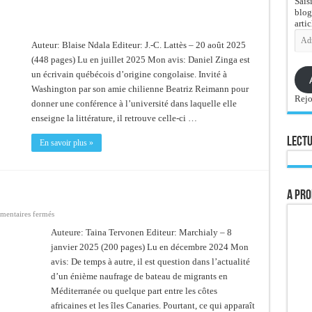
Sais
blog
artic
Adre
e-
Auteur: Blaise Ndala Editeur: J.-C. Lattès – 20 août 2025
mail
(448 pages) Lu en juillet 2025 Mon avis: Daniel Zinga est
un écrivain québécois d’origine congolaise. Invité à
Washington par son amie chilienne Beatriz Reimann pour
Rejo
donner une conférence à l’université dans laquelle elle
enseigne la littérature, il retrouve celle-ci …
Lectu
En savoir plus »
A pro
sur
entaires fermés
Les
veilleurs
Auteure: Taina Tervonen Editeur: Marchialy – 8
janvier 2025 (200 pages) Lu en décembre 2024 Mon
avis: De temps à autre, il est question dans l’actualité
d’un énième naufrage de bateau de migrants en
Méditerranée ou quelque part entre les côtes
africaines et les îles Canaries. Pourtant, ce qui apparaît