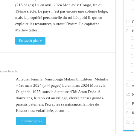
des
(216 pages) Lu en avril 2024 Mon avis: Congo, fin du
ténèbres
19ème siècle. Le pays n’est pas encore une colonie belge,
mais la propriété personnelle du roi Léopold II, qui en
C
exploite les ressources, surtout l’ivoire. Le capitaine
Marlow (alter …
E
En savoir plus »
sur
ires fermés
La
première
Auteure: Jennifer Nansubuga Makumbi Editeur: Métailié
femme
m
– 1er mars 2024 (544 pages) Lu en mars 2024 Mon avis:
Ouganda, 1975, sous la dictature d’Idi Amin Dada. A
N
douze ans, Kirabo vit au village, élevée par ses grands-
P
parents paternels. Peu après sa naissance, la mère de
Kirabo s’est volatilisée, et son …
En savoir plus »
T