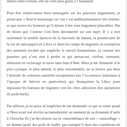
milieu ultra-violent, elle ne croit plus guère à l’humanité.
Pour être relativement bien renseignée sur les parcours migratoires, je
pense que « Seul le mensonge est vrai » est malheureusement très réaliste,
et que toutes les horreurs qu’il donne à lire sont largement plausibles. Pas
de doute que l’auteur s’est bien documenté sur son sujet. Il y a non
seulement la terrible épreuve de la traversée du Sahara, la promiscuité de
la vie de sans-papier en Libye et dans les camps de migrants, la corruption
des autorités locales qui empêche le travail humanitaire, la cruauté des
passeurs qui n’ont rien à perdre et qui menacent, violent, torturent,
réduisent en esclavage et tuent sans états d’âme. Mais je me demande si le
plus cynique, le plus amoral, le plus innommable, ne se trouve pas dans
l’attitude de certaines autorités européennes (en l’occurrence italiennes à
l’époque de Salvini en particulier), qui finançaient la Libye pour
repousser les bateaux de migrants vers les côtes africaines (les opérations
de push-back).
Par ailleurs, je ne peux m’empêcher de me demander ce qui se serait passé
si Nour avait osé révéler sa transidentité au moment de sa demande d’asile
à Choucha. Et j’ai des doutes sur la vraisemblance de son « camouflage »
en femme (quid des poils de barbe, par exemple?) dans des conditions de