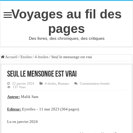
Voyages au fil des
pages
Des livres, des chroniques, des critiques
Accueil
/
Etoiles
/
4 étoiles
/
Seul le mensonge est vrai
Seul le mensonge est vrai
sur
22 janvier 2024
4 étoiles
,
Romans
Commentaires fermés
Seul
137 Vues
le
mensonge
Auteur:
Malik Sam
est
vrai
Editeur:
Eyrolles – 11 mai 2023 (364 pages)
Lu en janvier 2024