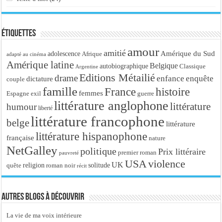
Étiquettes
amour
amitié
Amérique du Sud
adolescence
Afrique
adapté au cinéma
Amérique latine
Belgique
autobiographique
Classique
Argentine
Editions Métailié
drame
enfance
enquête
dictature
couple
famille
France
histoire
femmes
Espagne
exil
guerre
littérature anglophone
littérature
humour
liberté
littérature francophone
belge
littérature
littérature hispanophone
française
nature
NetGalley
politique
Prix littéraire
premier roman
pauvreté
USA
violence
UK
religion
roman noir
solitude
quête
récit
Autres blogs à découvrir
La vie de ma voix intérieure