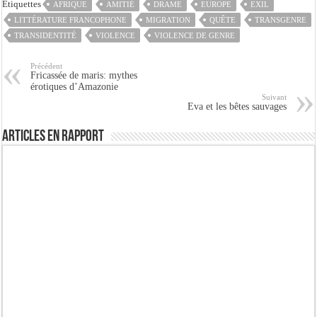
Etiquettes
AFRIQUE
AMITIÉ
DRAME
EUROPE
EXIL
LITTÉRATURE FRANCOPHONE
MIGRATION
QUÊTE
TRANSGENRE
TRANSIDENTITÉ
VIOLENCE
VIOLENCE DE GENRE
Précédent
Fricassée de maris: mythes
érotiques d’Amazonie
Suivant
Eva et les bêtes sauvages
Articles en rapport