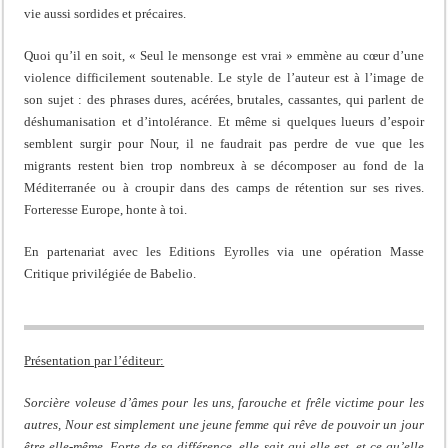
vie aussi sordides et précaires.
Quoi qu’il en soit, « Seul le mensonge est vrai » emmène au cœur d’une
violence difficilement soutenable. Le style de l’auteur est à l’image de
son sujet : des phrases dures, acérées, brutales, cassantes, qui parlent de
déshumanisation et d’intolérance. Et même si quelques lueurs d’espoir
semblent surgir pour Nour, il ne faudrait pas perdre de vue que les
migrants restent bien trop nombreux à se décomposer au fond de la
Méditerranée ou à croupir dans des camps de rétention sur ses rives.
Forteresse Europe, honte à toi.
En partenariat avec les Editions Eyrolles via une opération Masse
Critique privilégiée de Babelio.
Présentation par l’éditeur:
Sorcière voleuse d’âmes pour les uns, farouche et frêle victime pour les
autres, Nour est simplement une jeune femme qui rêve de pouvoir un jour
être elle-même. Forte de sa différence, elle sait qui elle est, et ce qu’elle