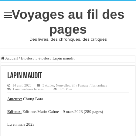
Voyages au fil des
pages
Des livres, des chroniques, des critiques
Accueil
/
Etoiles
/
3 étoiles
/
Lapin maudit
Lapin maudit
14 avril 2023
3 étoiles
,
Nouvelles
,
SF / Fantasy / Fantastique
sur
Commentaires fermés
175 Vues
Lapin
maudit
Auteure:
Chung Bora
Editeur:
Editions Matin Calme – 9 mars 2023 (280 pages)
Lu en mars 2023