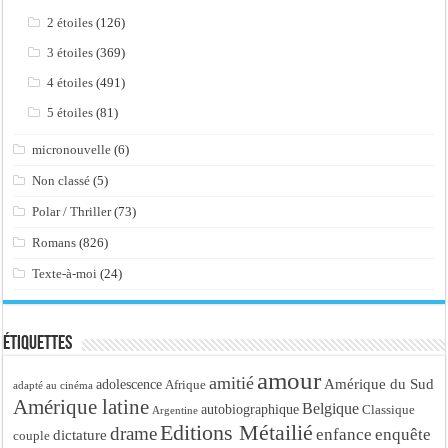
2 étoiles
(126)
3 étoiles
(369)
4 étoiles
(491)
5 étoiles
(81)
micronouvelle
(6)
Non classé
(5)
Polar / Thriller
(73)
Romans
(826)
Texte-à-moi
(24)
Étiquettes
amour
amitié
Amérique du Sud
adolescence
Afrique
adapté au cinéma
Amérique latine
Belgique
autobiographique
Classique
Argentine
Editions Métailié
drame
enfance
enquête
dictature
couple