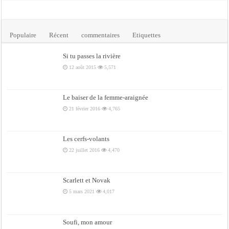
Populaire
Récent
commentaires
Etiquettes
Si tu passes la rivière
12 août 2015
5,571
Le baiser de la femme-araignée
21 février 2016
4,765
Les cerfs-volants
22 juillet 2016
4,470
Scarlett et Novak
5 mars 2021
4,017
Soufi, mon amour