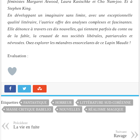
féministes Margaret Atwood, Laura Kasischke et Cho Nam-joo. Et à
Stephen King.
En développant un imaginaire sans limite, avec une exceptionnelle
qualité littéraire, l’autrice offre des analyses complexes et fascinantes.
Elle dénonce à travers ces dix nouvelles, qui tiennent parfois du conte ou
de la fable, la cruauté de nos sociétés libérales, patriarcales et
névrosées. Osez explorer les méandres ensorcelants de ce Lapin Maudit !
Evaluation :
Etiquettes
FANTASTIQUE
HORREUR
LITTÉRATURE SUD-CORÉENNE
MASSE CRITIQUE BABELIO
NOUVELLES
RÉALISME MAGIQUE
Précédent
La vie en fuite
Suivant
Ravage