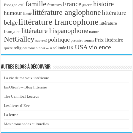
famille
France
histoire
femmes
Espagne
exil
guerre
littérature anglophone
littérature
humour
liberté
littérature francophone
belge
littérature
littérature hispanophone
française
nature
NetGalley
politique
Prix littéraire
premier roman
pauvreté
USA
violence
UK
religion
roman noir
solitude
quête
récit
Autres blogs à découvrir
La vie de ma voix intérieure
EmOtionS – Blog littéraire
The Cannibal Lecteur
Les livres d’Eve
La lettrie
Mes promenades culturelles