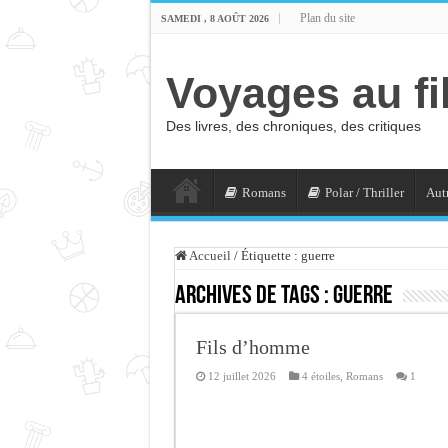
Plan du site
SAMEDI , 8 AOÛT 2026
Voyages au fi
Des livres, des chroniques, des critiques
Romans
Polar / Thriller
Autr
Accueil
/
Étiquette :
guerre
Archives de tags :
guerre
Fils d’homme
12 juillet 2026
4 étoiles
,
Romans
1