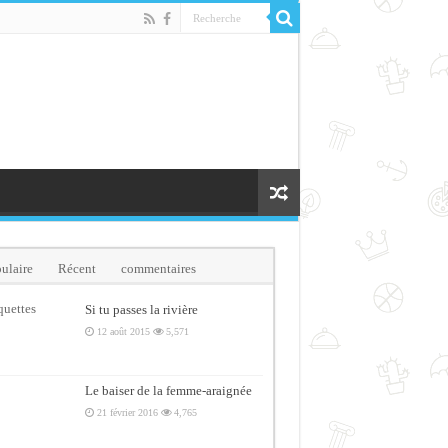
ulaire
Récent
commentaires
quettes
Si tu passes la rivière
12 août 2015
5,571
Le baiser de la femme-araignée
21 février 2016
4,765