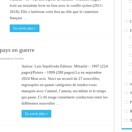
écrit un troisième livre en lien avec le conflit syrien (2011-
2018). Elle s’intéresse cette fois au rôle que le cimentier
français …
C
En savoir plus »
E
pays en guerre
sur
mentaires fermés
Rendez-
vous
Auteur: Luis Sepúlveda Editeur: Métailié – 1997 (224
d’amour
pages)/Points – 1999 (288 pages) Lu en septembre
dans
un
2024 Mon avis: Voici un recueil de 27 nouvelles,
pays
en
m
regroupées en quatre catégories de rendez-vous
guerre
manqués avec l’amitié, l’amour, soi-même et le temps
N
qui passe. Ce fil rouge censément conducteur entre les
P
différentes nouvelles …
En savoir plus »
T