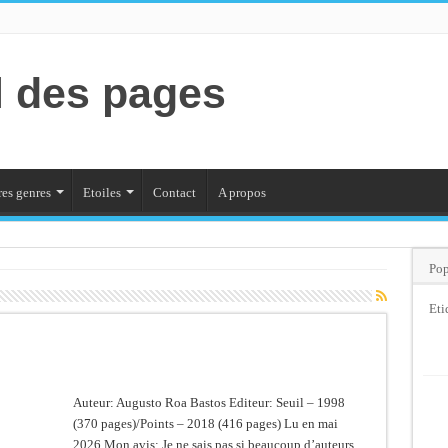
l des pages
es genres
Etoiles
Contact
A propos
Pop
Eti
Auteur: Augusto Roa Bastos Editeur: Seuil – 1998
(370 pages)/Points – 2018 (416 pages) Lu en mai
2026 Mon avis: Je ne sais pas si beaucoup d’auteurs