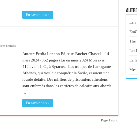
…
Autre
En savoir plus »
La v
EmOt
The 
sur
res fermés
Un
Les 
acte
Auteur: Ferdia Lennon Editeur: Buchet-Chastel – 14
de
La le
mars 2024 (352 pages) Lu en mars 2024 Mon avis:
gloire
412 avant J.-C., à Syracuse. Les troupes de l’arrogante
Mes 
Athènes, qui voulait conquérir la Sicile, essuient une
lourde défaite. Des milliers de prisonniers athéniens
sont enfermés dans les carrières de calcaire aux abords
…
En savoir plus »
Page 1 sur 6