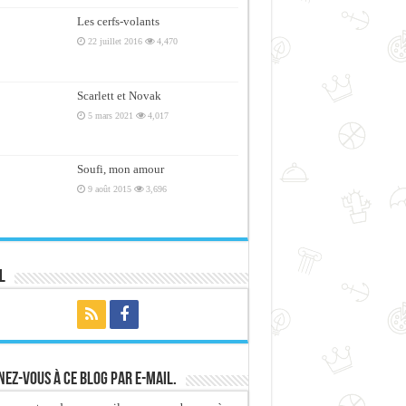
Les cerfs-volants
22 juillet 2016
4,470
Scarlett et Novak
5 mars 2021
4,017
Soufi, mon amour
9 août 2015
3,696
l
ez-vous à ce blog par e-mail.