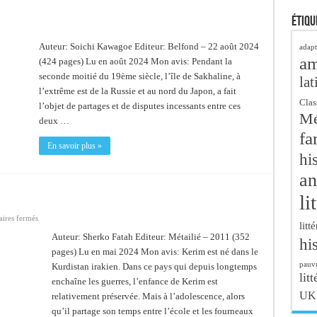
Étiqu
Auteur: Soichi Kawagoe Editeur: Belfond – 22 août 2024
adapt
a
(424 pages) Lu en août 2024 Mon avis: Pendant la
seconde moitié du 19ème siècle, l’île de Sakhaline, à
lat
l’extrême est de la Russie et au nord du Japon, a fait
Clas
l’objet de partages et de disputes incessants entre ces
Mé
deux …
fa
En savoir plus »
hi
an
li
sur
ires fermés
litt
Le
navire
Auteur: Sherko Fatah Editeur: Métailié – 2011 (352
hi
obscur
pages) Lu en mai 2024 Mon avis: Kerim est né dans le
pauvr
Kurdistan irakien. Dans ce pays qui depuis longtemps
litt
enchaîne les guerres, l’enfance de Kerim est
UK
relativement préservée. Mais à l’adolescence, alors
qu’il partage son temps entre l’école et les fourneaux