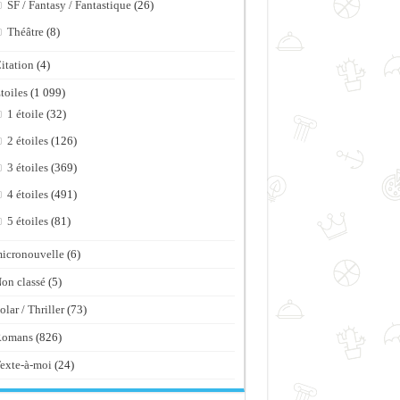
SF / Fantasy / Fantastique
(26)
Théâtre
(8)
itation
(4)
toiles
(1 099)
1 étoile
(32)
2 étoiles
(126)
3 étoiles
(369)
4 étoiles
(491)
5 étoiles
(81)
icronouvelle
(6)
on classé
(5)
olar / Thriller
(73)
Romans
(826)
exte-à-moi
(24)