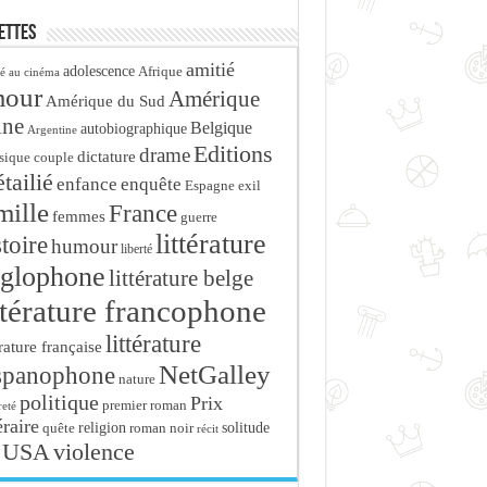
ettes
amitié
adolescence
Afrique
é au cinéma
mour
Amérique
Amérique du Sud
ine
Belgique
autobiographique
Argentine
Editions
drame
dictature
sique
couple
tailié
enfance
enquête
Espagne
exil
mille
France
femmes
guerre
littérature
stoire
humour
liberté
glophone
littérature belge
ttérature francophone
littérature
érature française
NetGalley
spanophone
nature
politique
Prix
premier roman
eté
éraire
religion
roman noir
solitude
quête
récit
USA
violence