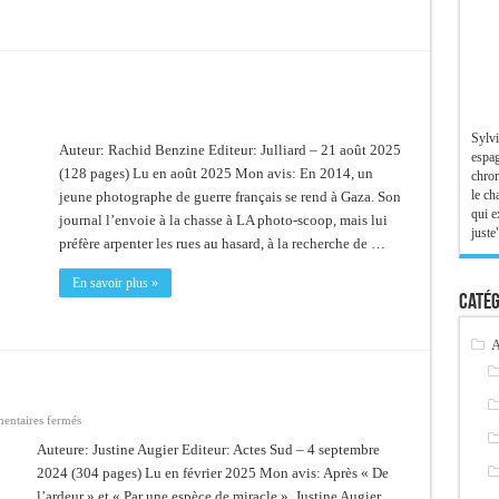
Sylvi
Auteur: Rachid Benzine Editeur: Julliard – 21 août 2025
espag
(128 pages) Lu en août 2025 Mon avis: En 2014, un
chron
le ch
jeune photographe de guerre français se rend à Gaza. Son
qui e
journal l’envoie à la chasse à LA photo-scoop, mais lui
juste"
préfère arpenter les rues au hasard, à la recherche de …
En savoir plus »
Catég
A
sur
ntaires fermés
Personne
morale
Auteure: Justine Augier Editeur: Actes Sud – 4 septembre
2024 (304 pages) Lu en février 2025 Mon avis: Après « De
l’ardeur » et « Par une espèce de miracle », Justine Augier