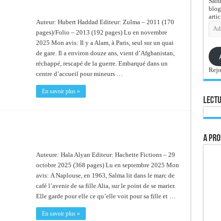
Sais
blog
artic
Auteur: Hubert Haddad Editeur: Zulma – 2011 (170
Adre
e-
pages)/Folio – 2013 (192 pages) Lu en novembre
mail
2025 Mon avis: Il y a Alam, à Paris, seul sur un quai
de gare. Il a environ douze ans, vient d’Afghanistan,
réchappé, rescapé de la guerre. Embarqué dans un
Rejo
centre d’accueil pour mineurs …
En savoir plus »
Lectu
A pro
Auteure: Hala Alyan Editeur: Hachette Fictions – 29
octobre 2025 (368 pages) Lu en septembre 2025 Mon
avis: A Naplouse, en 1963, Salma lit dans le marc de
café l’avenir de sa fille Alia, sur le point de se marier.
Elle garde pour elle ce qu’elle voit pour sa fille et …
En savoir plus »