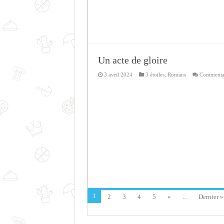
Un acte de gloire
3 avril 2024
3 étoiles
,
Romans
Commentai
1
2
3
4
5
»
...
Dernier »