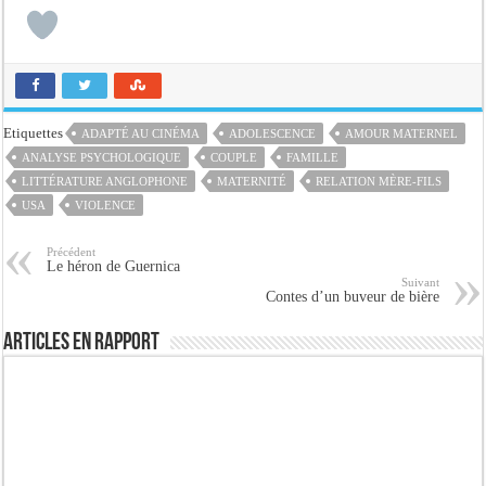
Etiquettes
ADAPTÉ AU CINÉMA
ADOLESCENCE
AMOUR MATERNEL
ANALYSE PSYCHOLOGIQUE
COUPLE
FAMILLE
LITTÉRATURE ANGLOPHONE
MATERNITÉ
RELATION MÈRE-FILS
USA
VIOLENCE
Précédent
Le héron de Guernica
Suivant
Contes d’un buveur de bière
Articles en rapport