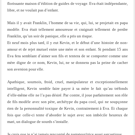
florissante maison d’édition de guides de voyage. Eva était indépendante,
libre, et ne voulait pas d’enfant.
Mais il y avait Franklin, l’homme de sa vie, qui, lui, se projetait en papa
modèle. Eva était tellement amoureuse et craignait tellement de perdre
Franklin, qu’un soir de panique, elle a pris un risque.
Et neuf mois plus tard, il y eut Kevin, et le début d’une histoire de non-
amour et de rejet mutuel entre une mère et son enfant. Si pendant 15 ans
Eva fera semblant d’aimer son fils et tentera de se comporter comme une
mère digne de ce nom, Kevin, lui, ne se donnera pas la peine de cacher
son aversion pour elle.
Apathique, sournois, froid, cruel, manipulateur et exceptionnellement
intelligent, Kevin semble faire payer à sa mère le fait qu’au tréfonds
d’elle-même elle ne l’a pas désiré. Par contre, il joue parfaitement son rôle
de fils modèle avec son père, archétype du papa cool, qui ne soupçonne
rien de la personnalité toxique de Kevin, contrairement à Eva. Et chaque
fois que celle-ci tente d’aborder le sujet avec son imbécile heureux de
mari, un dialogue de sourds s’installe.
Je crois que je n’ai jamais rencontré de narrateur/trice aussi sarcastique.