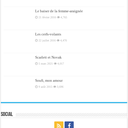
Le baiser de la femme-araignée
21 février 2016
4,765
Les cerfs-volants
22 juillet 2016
4,470
Scarlett et Novak
5 mars 2021
4,017
Soufi, mon amour
9 août 2015
3,696
Social