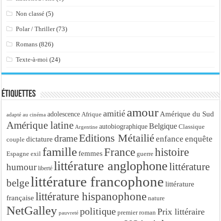
Non classé
(5)
Polar / Thriller
(73)
Romans
(826)
Texte-à-moi
(24)
Étiquettes
amour
amitié
Amérique du Sud
adolescence
Afrique
adapté au cinéma
Amérique latine
Belgique
autobiographique
Classique
Argentine
Editions Métailié
drame
enfance
enquête
dictature
couple
famille
France
histoire
femmes
Espagne
exil
guerre
littérature anglophone
littérature
humour
liberté
littérature francophone
belge
littérature
littérature hispanophone
française
nature
NetGalley
politique
Prix littéraire
premier roman
pauvreté