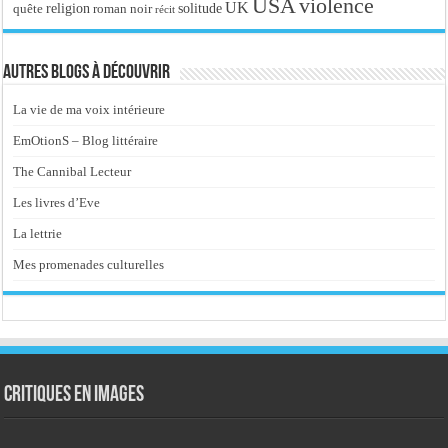
USA
violence
UK
religion
roman noir
solitude
quête
récit
Autres blogs à découvrir
La vie de ma voix intérieure
EmOtionS – Blog littéraire
The Cannibal Lecteur
Les livres d’Eve
La lettrie
Mes promenades culturelles
Critiques en images