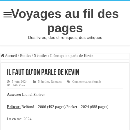
Voyages au fil des
pages
Des livres, des chroniques, des critiques
Accueil
/
Etoiles
/
5 étoiles
/
Il faut qu’on parle de Kevin
Il faut qu’on parle de Kevin
sur
5 juin 2024
5 étoiles
,
Romans
Commentaires fermés
Il
146 Vues
faut
qu’on
Auteure:
Lionel Shriver
parle
de
Kevin
Editeur:
Belfond – 2006 (492 pages)/Pocket – 2024 (688 pages)
Lu en mai 2024