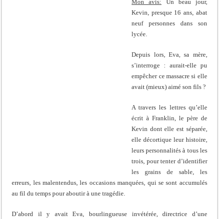
Mon avis:
Un beau jour,
Kevin, presque 16 ans, abat
neuf personnes dans son
lycée.
Depuis lors, Eva, sa mère,
s’interroge : aurait-elle pu
empêcher ce massacre si elle
avait (mieux) aimé son fils ?
A travers les lettres qu’elle
écrit à Franklin, le père de
Kevin dont elle est séparée,
elle décortique leur histoire,
leurs personnalités à tous les
trois, pour tenter d’identifier
les grains de sable, les
erreurs, les malentendus, les occasions manquées, qui se sont accumulés
au fil du temps pour aboutir à une tragédie.
D’abord il y avait Eva, bourlingueuse invétérée, directrice d’une