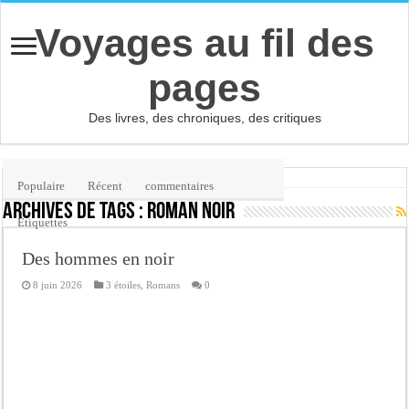
Voyages au fil des
pages
Des livres, des chroniques, des critiques
Accueil
/
Étiquette :
roman noir
Populaire
Récent
commentaires
Archives de tags :
roman noir
Etiquettes
Des hommes en noir
8 juin 2026
3 étoiles
,
Romans
0