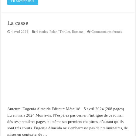
En savoir plus »
La casse
sur
4 avril 2024
4 étoiles
,
Polar / Thriller
,
Romans
Commentaires fermés
La
casse
Auteure: Eugenia Almeida Editeur: Métailié – 5 avril 2024 (208 pages)
Lu en mars 2024 Mon avis: N’espérez pas cerner l’intrigue de ce roman
dès ses premières pages, ni même ses premiers chapitres, d’autant qu’ils
sont très courts. Eugenia Almeida ne s’embarrasse pas de préliminaires, de
mises en contexte, de …