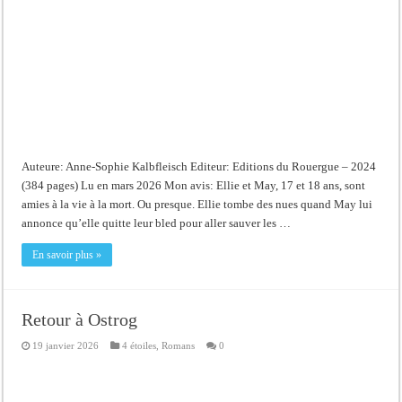
Auteure: Anne-Sophie Kalbfleisch Editeur: Editions du Rouergue – 2024
(384 pages) Lu en mars 2026 Mon avis: Ellie et May, 17 et 18 ans, sont
amies à la vie à la mort. Ou presque. Ellie tombe des nues quand May lui
annonce qu’elle quitte leur bled pour aller sauver les …
En savoir plus »
Retour à Ostrog
19 janvier 2026
4 étoiles
,
Romans
0