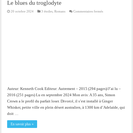
Le blues du troglodyte
sur
20 octobre 2024
3 étoiles
,
Romans
Commentaires fermés
Le
blues
du
troglodyte
Auteur: Kenneth Cook Editeur: Autrement – 2015 (294 pages)/J’ai lu –
2016 (251 pages) Lu en septembre 2024 Mon avis: A 35 ans, Simon
Crown a le profil du parfait loser. Divorcé, il s’est installé à Ginger
Whisker, petite ville en plein désert australien, à 1300 km d’Adelaïde, qui
doit …
En savoir plus »