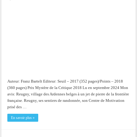
Hôtel
du
Grand
Cerf
Auteur: Franz Bartelt Editeur: Seuil – 2017 (352 pages)/Points – 2018
(360 pages) Prix Mystère de la Critique 2018 Lu en septembre 2024 Mon
avis: Reugny, village des Ardennes belges à un jet de pierre de la frontière
française. Reugny, ses sentiers de randonnée, son Centre de Motivation
prisé des …
En savoir plus »