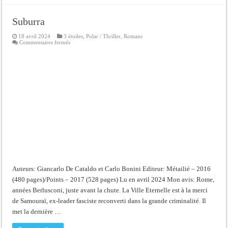
Suburra
18 avril 2024
3 étoiles
,
Polar / Thriller
,
Romans
sur
Commentaires fermés
Suburra
Auteurs: Giancarlo De Cataldo et Carlo Bonini Editeur: Métailié – 2016
(480 pages)/Points – 2017 (528 pages) Lu en avril 2024 Mon avis: Rome,
années Berlusconi, juste avant la chute. La Ville Eternelle est à la merci
de Samouraï, ex-leader fasciste reconverti dans la grande criminalité. Il
met la dernière …