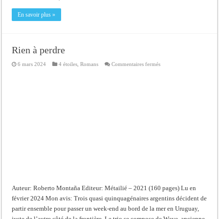
En savoir plus »
Rien à perdre
sur
6 mars 2024
4 étoiles
,
Romans
Commentaires fermés
Rien
à
perdre
Auteur: Roberto Montaña Editeur: Métailié – 2021 (160 pages) Lu en
février 2024 Mon avis: Trois quasi quinquagénaires argentins décident de
partir ensemble pour passer un week-end au bord de la mer en Uruguay,
juste de l’autre côté de la frontière. Le trio se compose de Wave, ancienne