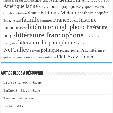
amitié
Amérique du Sud
adolescence
Afrique
adapté au cinéma
Amérique latine
Belgique
autobiographique
Classique
Argentine
Editions Métailié
drame
enfance
enquête
dictature
couple
famille
France
histoire
femmes
Espagne
exil
guerre
littérature anglophone
littérature
humour
liberté
littérature francophone
belge
littérature
littérature hispanophone
française
nature
NetGalley
politique
Prix littéraire
premier roman
pauvreté
USA
violence
UK
religion
roman noir
solitude
quête
récit
Autres blogs à découvrir
La vie de ma voix intérieure
EmOtionS – Blog littéraire
The Cannibal Lecteur
Les livres d’Eve