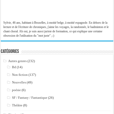
Sylvie, 46 ans, habitant à Bruxelles, à moitié belge, à moitié espagnole. En dehors de la
lecture et de l'écriture de chroniques, j'aime les voyages, la randonnée, le badminton et le
chant choral. Ah oui, je suis aussi juriste de formation, ce qui explique une certaine
obsession de l'utilisation du "mot juste" ;-)
Catégories
Autres genres
(232)
Bd
(14)
Non fiction
(137)
Nouvelles
(49)
poésie
(6)
SF / Fantasy / Fantastique
(26)
Théâtre
(8)