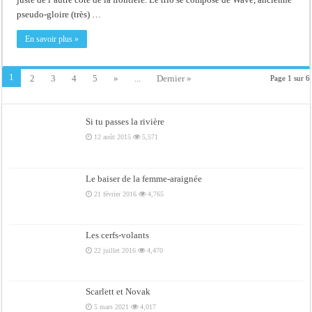
pseudo-gloire (très) …
En savoir plus »
1
2
3
4
5
»
...
Dernier »
Page 1 sur 6
Si tu passes la rivière
12 août 2015
5,571
Le baiser de la femme-araignée
21 février 2016
4,765
Les cerfs-volants
22 juillet 2016
4,470
Scarlett et Novak
5 mars 2021
4,017