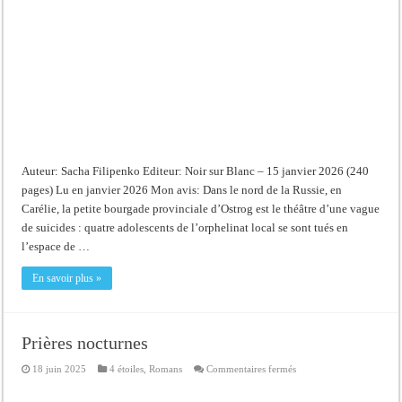
Auteur: Sacha Filipenko Editeur: Noir sur Blanc – 15 janvier 2026 (240
pages) Lu en janvier 2026 Mon avis: Dans le nord de la Russie, en
Carélie, la petite bourgade provinciale d’Ostrog est le théâtre d’une vague
de suicides : quatre adolescents de l’orphelinat local se sont tués en
l’espace de …
En savoir plus »
Prières nocturnes
sur
18 juin 2025
4 étoiles
,
Romans
Commentaires fermés
Prières
nocturnes