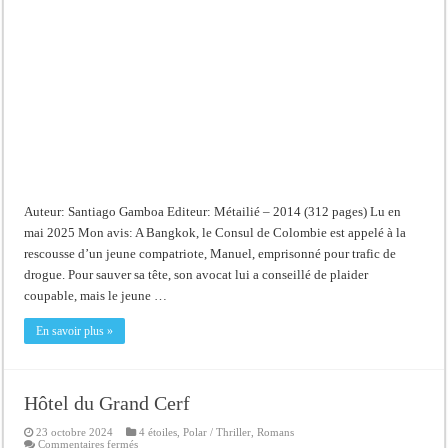
Auteur: Santiago Gamboa Editeur: Métailié – 2014 (312 pages) Lu en
mai 2025 Mon avis: A Bangkok, le Consul de Colombie est appelé à la
rescousse d’un jeune compatriote, Manuel, emprisonné pour trafic de
drogue. Pour sauver sa tête, son avocat lui a conseillé de plaider
coupable, mais le jeune …
En savoir plus »
Hôtel du Grand Cerf
23 octobre 2024
4 étoiles
,
Polar / Thriller
,
Romans
sur
Commentaires fermés