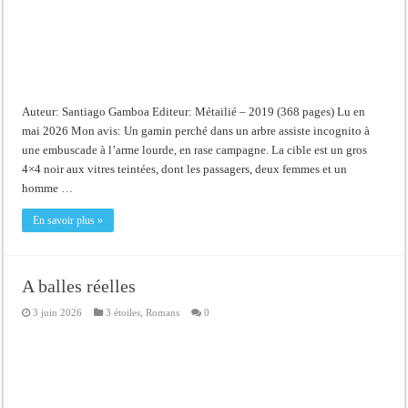
Auteur: Santiago Gamboa Editeur: Métailié – 2019 (368 pages) Lu en
mai 2026 Mon avis: Un gamin perché dans un arbre assiste incognito à
une embuscade à l’arme lourde, en rase campagne. La cible est un gros
4×4 noir aux vitres teintées, dont les passagers, deux femmes et un
homme …
En savoir plus »
A balles réelles
3 juin 2026
3 étoiles
,
Romans
0