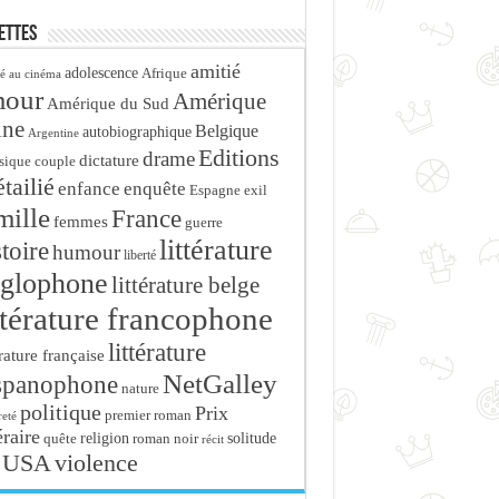
ettes
amitié
adolescence
Afrique
é au cinéma
mour
Amérique
Amérique du Sud
ine
Belgique
autobiographique
Argentine
Editions
drame
dictature
sique
couple
tailié
enfance
enquête
Espagne
exil
mille
France
femmes
guerre
littérature
stoire
humour
liberté
glophone
littérature belge
ttérature francophone
littérature
érature française
NetGalley
spanophone
nature
politique
Prix
premier roman
eté
éraire
religion
roman noir
solitude
quête
récit
USA
violence