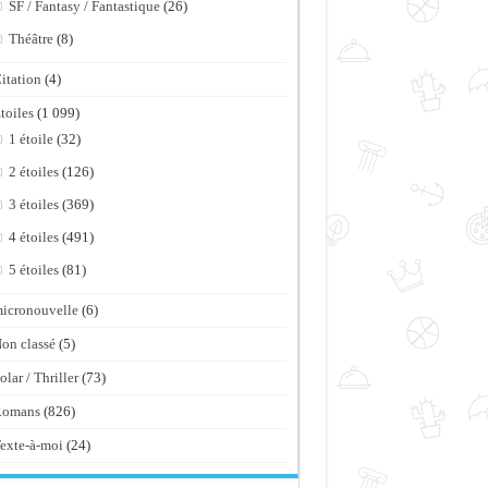
SF / Fantasy / Fantastique
(26)
Théâtre
(8)
itation
(4)
toiles
(1 099)
1 étoile
(32)
2 étoiles
(126)
3 étoiles
(369)
4 étoiles
(491)
5 étoiles
(81)
icronouvelle
(6)
on classé
(5)
olar / Thriller
(73)
Romans
(826)
exte-à-moi
(24)