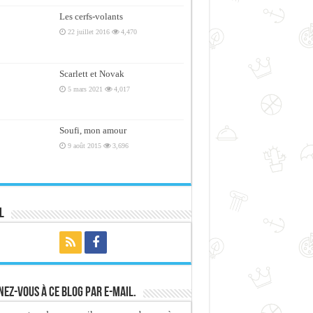
Les cerfs-volants
22 juillet 2016
4,470
Scarlett et Novak
5 mars 2021
4,017
Soufi, mon amour
9 août 2015
3,696
l
ez-vous à ce blog par e-mail.