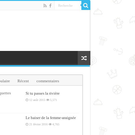
ulaire
Récent
commentaires
quettes
Si tu passes la rivière
12 août 2015
5,571
Le baiser de la femme-araignée
21 février 2016
4,765