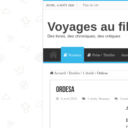
Plan du site
JEUDI , 6 AOÛT 2026
Voyages au fi
Des livres, des chroniques, des critiques
Romans
Polar / Thriller
Autr
Accueil
/
Etoiles
/
1 étoile
/
Ordesa
Ordesa
6 avril 2025
1 étoile
,
Romans
Comme
A
E
(