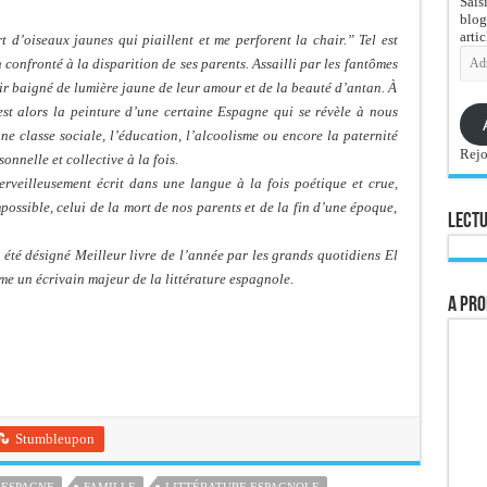
Sais
blog
artic
d’oiseaux jaunes qui piaillent et me perforent la chair.” Tel est
Adre
 confronté à la disparition de ses parents. Assailli par les fantômes
e-
mail
nir baigné de lumière jaune de leur amour et de la beauté d’antan. À
’est alors la peinture d’une certaine Espagne qui se révèle à nous
e classe sociale, l’éducation, l’alcoolisme ou encore la paternité
Rejo
onnelle et collective à la fois.
rveilleusement écrit dans une langue à la fois poétique et crue,
possible, celui de la mort de nos parents et de la fin d’une époque,
Lectu
été désigné Meilleur livre de l’année par les grands quotidiens El
e un écrivain majeur de la littérature espagnole.
A pro
Stumbleupon