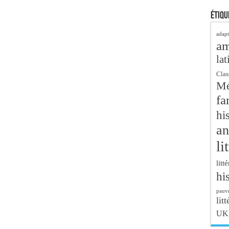
Étiqu
adapt
a
lat
Clas
Mé
fa
hi
an
li
litt
hi
pauvr
litt
UK