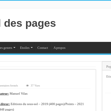
l des pages
es genres
Etoiles
Contact
A propos
Pop
Eti
sur
ntaires fermés
37 Vues
Ordesa
uteur:
Manuel Vilas
diteur:
Editions du sous-sol – 2019 (400 pages)/Points – 2021
448 pages)