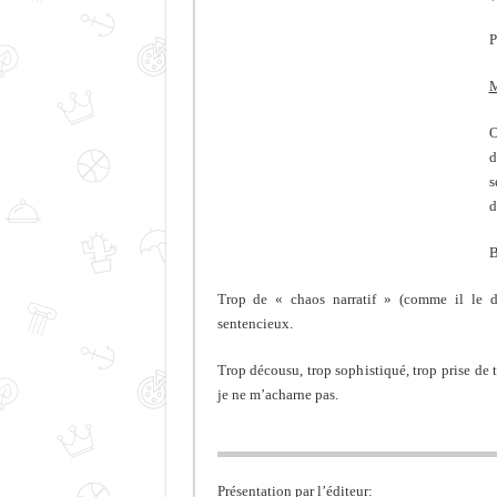
P
M
O
d
s
d
B
Trop de « chaos narratif » (comme il le di
sentencieux.
Trop décousu, trop sophistiqué, trop prise de t
je ne m’acharne pas.
Présentation par l’éditeur: