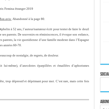
rix Femina étranger 2019
on avis:
Abandonné à la page 80.
rphelin à 52 ans, l’auteur/narrateur écrit pour tenter de faire le deuil
e ses parents. De souvenirs en réminiscences, il évoque son enfance,
es parents, la vie quotidienne d’une famille modeste dans l’Espagne
es années 60-70.
eaucoup de nostalgie, de regrets, de douleur.
t lui-même), d’anecdotes éparpillées et émaillées d’aphorismes
Socia
ête, trop dépressif et déprimant pour moi. C’est rare, mais cette fois
Abonn