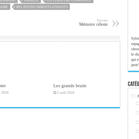
ESPAGNE
FAMILLE
LITTÉRATURE ESPAGNOLE
RAIRE
RELATIONS PARENTS-ENFANTS
Suivant
Mémoire céleste
Sylvi
espag
chron
le ch
qui e
juste"
Catég
ter
Les grands bruits
t 2026
2 août 2026
A