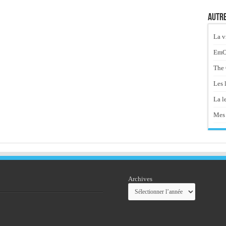
Autre
La v
EmOt
The 
Les 
La le
Mes 
Archives