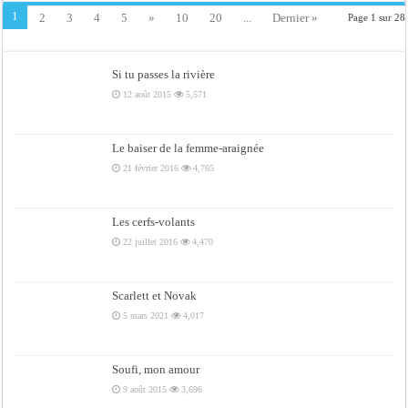
1
2
3
4
5
»
10
20
...
Dernier »
Page 1 sur 28
Si tu passes la rivière
12 août 2015
5,571
Le baiser de la femme-araignée
21 février 2016
4,765
Les cerfs-volants
22 juillet 2016
4,470
Scarlett et Novak
5 mars 2021
4,017
Soufi, mon amour
9 août 2015
3,696