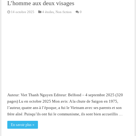
L’homme aux deux visages
14 octobre 2025
4 étoiles
,
Non fiction
0
Auteur: Viet Thanh Nguyen Editeur: Belfond – 4 septembre 2025 (320
pages) Lu en octobre 2025 Mon avis: A la chute de Saigon en 1975,
l’auteur, quatre ans à l’époque, a fui le Vietnam avec ses parents et son
frère aîné. Puisqu’ils ont fui le communisme, ils sont bien accueillis …
En savoir plus »