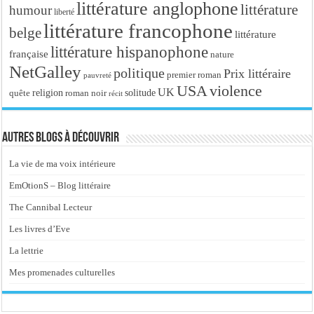
littérature anglophone
littérature
humour
liberté
littérature francophone
belge
littérature
littérature hispanophone
française
nature
NetGalley
politique
Prix littéraire
premier roman
pauvreté
USA
violence
UK
religion
roman noir
solitude
quête
récit
Autres blogs à découvrir
La vie de ma voix intérieure
EmOtionS – Blog littéraire
The Cannibal Lecteur
Les livres d’Eve
La lettrie
Mes promenades culturelles