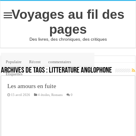
Voyages au fil des
pages
Des livres, des chroniques, des critiques
Accueil
/
Étiquette :
littérature anglophone
Populaire
Récent
commentaires
Archives de tags :
littérature anglophone
Etiquettes
Les amours en fuite
15 avril 2026
4 étoiles
,
Romans
0