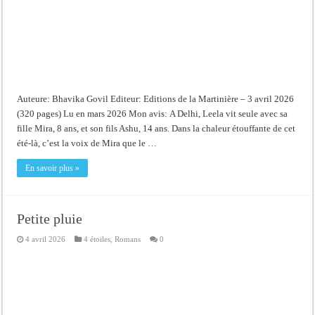
Auteure: Bhavika Govil Editeur: Editions de la Martinière – 3 avril 2026
(320 pages) Lu en mars 2026 Mon avis: A Delhi, Leela vit seule avec sa
fille Mira, 8 ans, et son fils Ashu, 14 ans. Dans la chaleur étouffante de cet
été-là, c’est la voix de Mira que le …
En savoir plus »
Petite pluie
4 avril 2026
4 étoiles
,
Romans
0