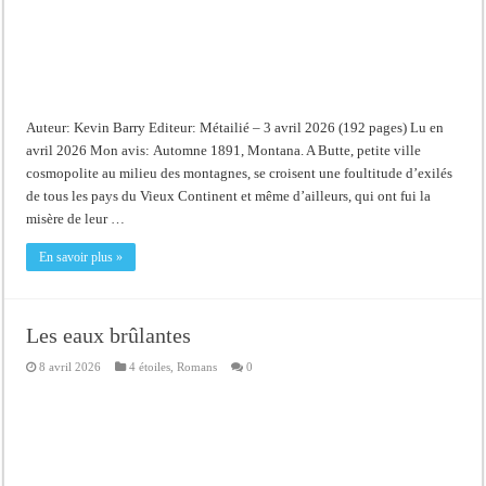
Auteur: Kevin Barry Editeur: Métailié – 3 avril 2026 (192 pages) Lu en
avril 2026 Mon avis: Automne 1891, Montana. A Butte, petite ville
cosmopolite au milieu des montagnes, se croisent une foultitude d’exilés
de tous les pays du Vieux Continent et même d’ailleurs, qui ont fui la
misère de leur …
En savoir plus »
Les eaux brûlantes
8 avril 2026
4 étoiles
,
Romans
0