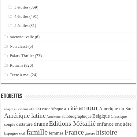
3 étoiles
(369)
4 étoiles
(491)
5 étoiles
(81)
micronouvelle
(6)
Non classé
(5)
Polar / Thriller
(73)
Romans
(826)
Texte-à-moi
(24)
Étiquettes
amour
amitié
Amérique du Sud
adolescence
Afrique
adapté au cinéma
Amérique latine
Belgique
autobiographique
Classique
Argentine
Editions Métailié
drame
enfance
enquête
dictature
couple
famille
France
histoire
femmes
Espagne
exil
guerre