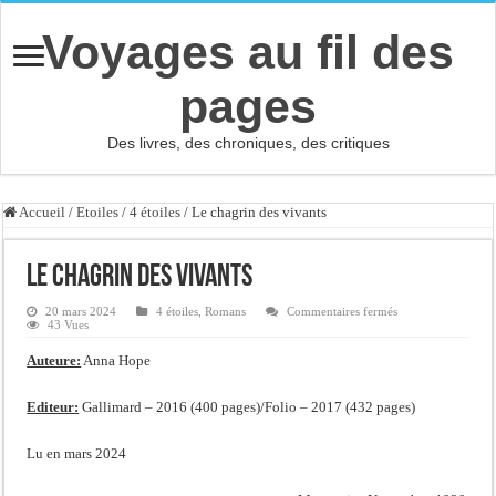
Voyages au fil des
pages
Des livres, des chroniques, des critiques
Accueil
/
Etoiles
/
4 étoiles
/
Le chagrin des vivants
Le chagrin des vivants
sur
20 mars 2024
4 étoiles
,
Romans
Commentaires fermés
Le
43 Vues
chagrin
des
Auteure:
Anna Hope
vivants
Editeur:
Gallimard – 2016 (400 pages)/Folio – 2017 (432 pages)
Lu en mars 2024