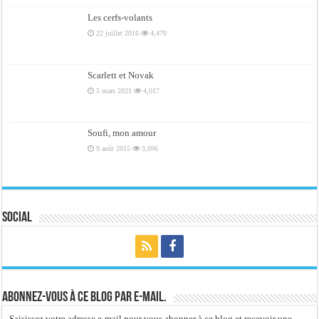
Les cerfs-volants
22 juillet 2016
4,470
Scarlett et Novak
5 mars 2021
4,017
Soufi, mon amour
9 août 2015
3,696
Social
Abonnez-vous à ce blog par e-mail.
Saisissez votre adresse e-mail pour vous abonner à ce blog et recevoir une