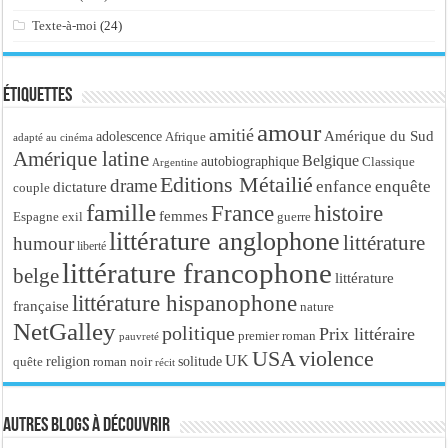
Texte-à-moi
(24)
Étiquettes
amour
amitié
Amérique du Sud
adolescence
Afrique
adapté au cinéma
Amérique latine
Belgique
autobiographique
Classique
Argentine
Editions Métailié
drame
enfance
enquête
dictature
couple
famille
France
histoire
femmes
Espagne
exil
guerre
littérature anglophone
littérature
humour
liberté
littérature francophone
belge
littérature
littérature hispanophone
française
nature
NetGalley
politique
Prix littéraire
premier roman
pauvreté
USA
violence
UK
religion
roman noir
solitude
quête
récit
Autres blogs à découvrir