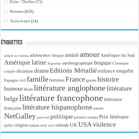
Polar / Thriller
(73)
Romans
(826)
Texte-à-moi
(24)
Étiquettes
amour
amitié
Amérique du Sud
adolescence
Afrique
adapté au cinéma
Amérique latine
Belgique
autobiographique
Classique
Argentine
Editions Métailié
drame
enfance
enquête
dictature
couple
famille
France
histoire
femmes
Espagne
exil
guerre
littérature anglophone
littérature
humour
liberté
littérature francophone
belge
littérature
littérature hispanophone
française
nature
NetGalley
politique
Prix littéraire
premier roman
pauvreté
USA
violence
UK
religion
roman noir
solitude
quête
récit