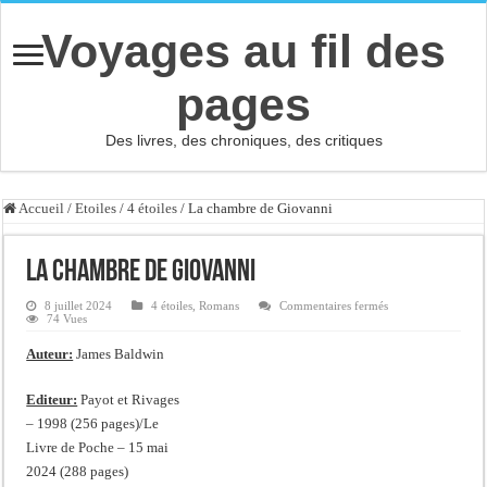
Voyages au fil des
pages
Des livres, des chroniques, des critiques
Accueil
/
Etoiles
/
4 étoiles
/
La chambre de Giovanni
La chambre de Giovanni
sur
8 juillet 2024
4 étoiles
,
Romans
Commentaires fermés
La
74 Vues
chambre
de
Auteur:
James Baldwin
Giovanni
Editeur:
Payot et Rivages
– 1998 (256 pages)/Le
Livre de Poche – 15 mai
2024 (288 pages)