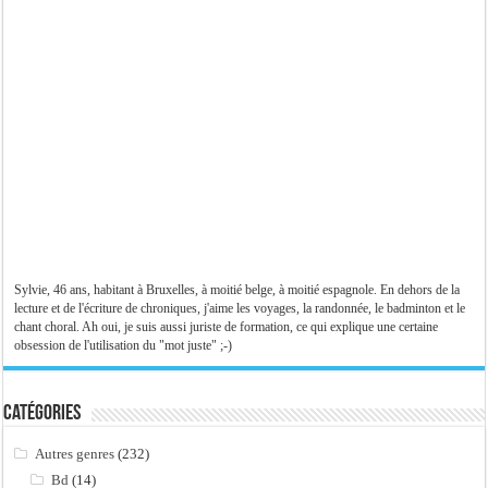
Sylvie, 46 ans, habitant à Bruxelles, à moitié belge, à moitié espagnole. En dehors de la
lecture et de l'écriture de chroniques, j'aime les voyages, la randonnée, le badminton et le
chant choral. Ah oui, je suis aussi juriste de formation, ce qui explique une certaine
obsession de l'utilisation du "mot juste" ;-)
Catégories
Autres genres
(232)
Bd
(14)