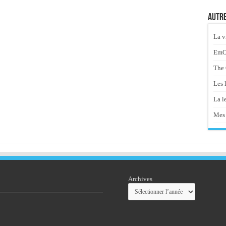
Autre
La v
EmOt
The 
Les 
La le
Mes 
Archives