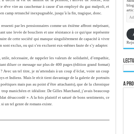
Sais
blog
ce rêve vire au cauchemar à cause d’un employé du gaz malpoli, et
artic
en camp retranché inexpugnable, jusqu’à la fin, tragique, donc.
Adre
e-
mail
 ressenti par les pensionnaires comme un énième affront méprisant,
nt une levée de boucliers et une résistance à ce qui/que représente
ontraire de cette société qui manque singulièrement de capacité à vivre
Rejo
en sont exclus, ou qui s’en excluent eux-mêmes faute de s’y adapter.
 utile, nécessaire, de rappeler les valeurs de solidarité, d’empathie,
Lectu
tant diluer ce message sur plus de 400 pages (édition grand format)
 ? Avec un tel titre, je m’attendais à un coup d’éclat, voire un coup
s et Indiens. Mais le récit tient davantage de la galerie de portraits
A pro
poétiques mais pas au point d’être attachants), que de la chronique
t trop manichéen et idéaliste. De Gilles Marchand, j’avais beaucoup
at désaccordé ». A la fois plaintif et saturé de bons sentiments, ce
 si un tel genre de romans existe.