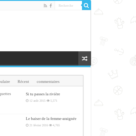
ulaire
Récent
commentaires
quettes
Si tu passes la rivière
12 août 2015
5,571
Le baiser de la femme-araignée
21 février 2016
4,765