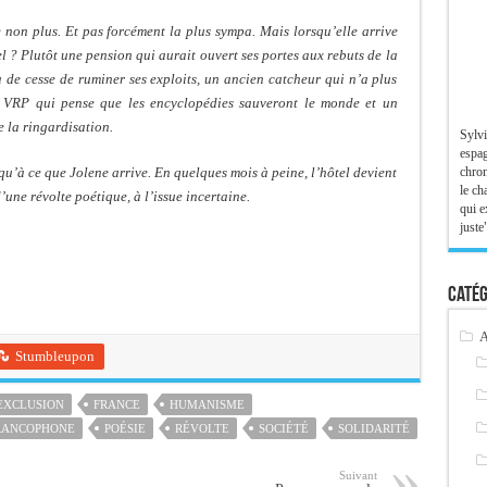
ne non plus. Et pas forcément la plus sympa. Mais lorsqu’elle arrive
tel ? Plutôt une pension qui aurait ouvert ses portes aux rebuts de la
a de cesse de ruminer ses exploits, un ancien catcheur qui n’a plus
e VRP qui pense que les encyclopédies sauveront le monde et un
e la ringardisation.
Sylvi
espag
chron
squ’à ce que Jolene arrive. En quelques mois à peine, l’hôtel devient
le ch
d’une révolte poétique, à l’issue incertaine.
qui e
juste"
Catég
A
Stumbleupon
EXCLUSION
FRANCE
HUMANISME
RANCOPHONE
POÉSIE
RÉVOLTE
SOCIÉTÉ
SOLIDARITÉ
Suivant