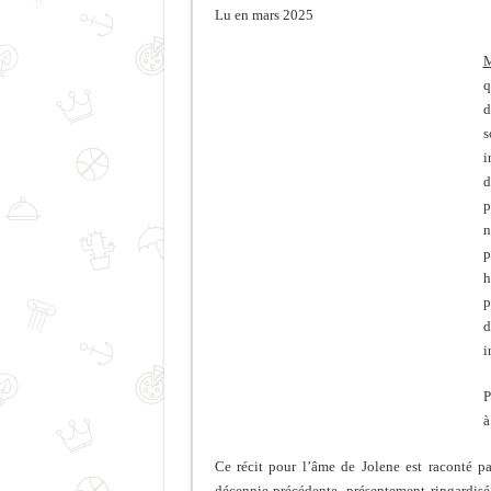
Lu en mars 2025
M
q
d
s
i
d
p
n
p
h
p
d
i
P
à
Ce récit pour l’âme de Jolene est raconté pa
décennie précédente, présentement ringardisé. 