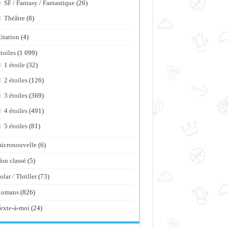
SF / Fantasy / Fantastique
(26)
Théâtre
(8)
itation
(4)
toiles
(1 099)
1 étoile
(32)
2 étoiles
(126)
3 étoiles
(369)
4 étoiles
(491)
5 étoiles
(81)
icronouvelle
(6)
on classé
(5)
olar / Thriller
(73)
Romans
(826)
exte-à-moi
(24)