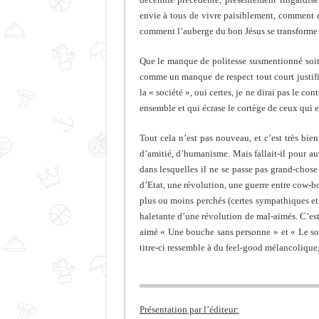
envie à tous de vivre paisiblement, comment 
comment l’auberge du bon Jésus se transforme 
Que le manque de politesse susmentionné soit
comme un manque de respect tout court justifia
la « société », oui certes, je ne dirai pas le c
ensemble et qui écrase le cortège de ceux qui 
Tout cela n’est pas nouveau, et c’est très bien,
d’amitié, d’humanisme. Mais fallait-il pour au
dans lesquelles il ne se passe pas grand-chose
d’Etat, une révolution, une guerre entre cow-boy
plus ou moins perchés (certes sympathiques et 
haletante d’une révolution de mal-aimés. C’es
aimé « Une bouche sans personne » et « Le sold
titre-ci ressemble à du feel-good mélancolique,
Présentation par l’éditeur: