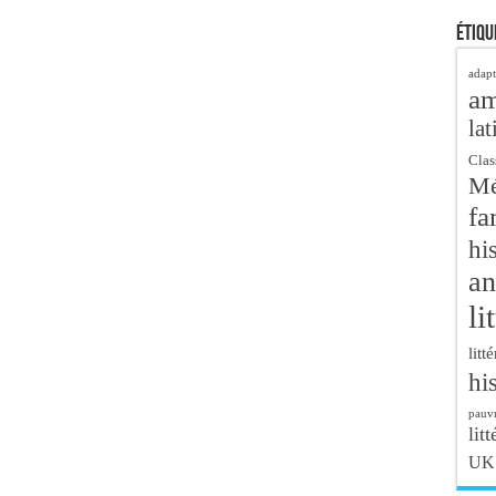
Étiqu
adapt
a
lat
Clas
Mé
fa
hi
an
li
litt
hi
pauvr
litt
UK