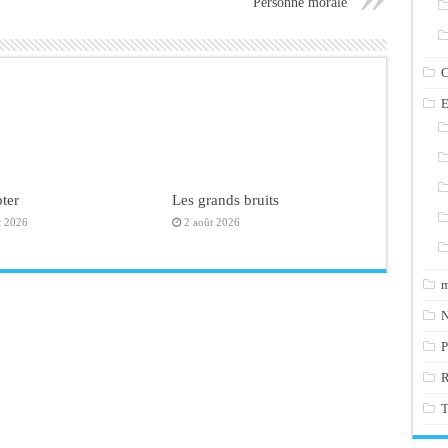
Personne morale
C
E
ter
Les grands bruits
t 2026
2 août 2026
m
N
P
T