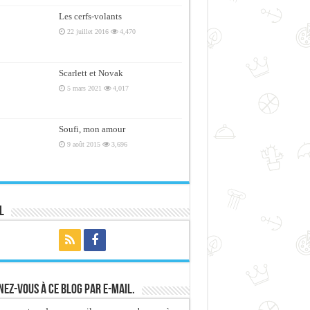
Les cerfs-volants
22 juillet 2016
4,470
Scarlett et Novak
5 mars 2021
4,017
Soufi, mon amour
9 août 2015
3,696
l
ez-vous à ce blog par e-mail.