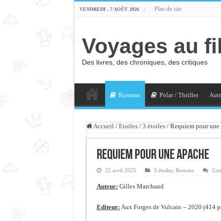
Plan du site
VENDREDI , 7 AOÛT 2026
Voyages au fi
Des livres, des chroniques, des critiques
Romans
Polar / Thriller
Autr
Accueil
/
Etoiles
/
3 étoiles
/
Requiem pour une
Requiem pour une apache
22 avril 2025
3 étoiles
,
Romans
Com
Auteur:
Gilles Marchand
Editeur:
Aux Forges de Vulcain – 2020 (414 p