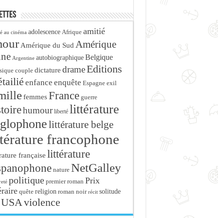
ettes
amitié
adolescence
Afrique
é au cinéma
mour
Amérique
Amérique du Sud
ine
Belgique
autobiographique
Argentine
Editions
drame
dictature
sique
couple
tailié
enfance
enquête
Espagne
exil
mille
France
femmes
guerre
littérature
stoire
humour
liberté
glophone
littérature belge
ttérature francophone
littérature
érature française
NetGalley
spanophone
nature
politique
Prix
premier roman
eté
éraire
religion
roman noir
solitude
quête
récit
USA
violence