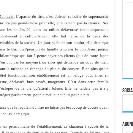
on avis:
L’apache du titre, c’est Jolene, caissière de supermarché
ui n’a pas grand-chose pour elle, et sûrement pas la chance. Née
ans les années 50, dans un milieu défavorisé économiquement,
ocialement et culturellement, elle fait partie de la caste des
nvisibles de la société. Un jour, virée de son boulot, elle débarque
ans le bar/hôtel/pension de famille tenu par le bon Jésus, patron
hilanthrope qui fait à peine payer ses clients (qui de toute façon
’en ont pas les moyens), ou alors qui demande un coup de main
our le ménage en échange du gîte et du couvert. Bien plus qu’un
ôtel fonctionnel, son établissement est un refuge pour âmes en
eine, déclassés, bras cassés, marginaux. C’est dans cette famille
’éclopés de la vie qu’atterrit Jolene. Elle ne tardera pas à s’y
Socia
ntégrer parfaitement, pour le meilleur et puis pour le pire.
arce que le requiem du titre ne laisse pas beaucoup de doutes quant
 une issue tragique.
Abonn
r un pensionnaire de l’établissement, ex chanteur à succès de la
Il décrit la vie de famille de la pension, l’arrivée de Jolene, leur