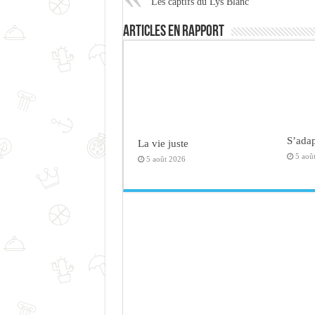
Les captifs du Lys Blanc
Articles en rapport
S’adap
La vie juste
5 aoû
5 août 2026