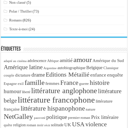
Non classé
(5)
Polar / Thriller
(73)
Romans
(826)
Texte-à-moi
(24)
Étiquettes
amour
amitié
Amérique du Sud
adolescence
Afrique
adapté au cinéma
Amérique latine
Belgique
autobiographique
Classique
Argentine
Editions Métailié
drame
enfance
enquête
dictature
couple
famille
France
histoire
femmes
Espagne
exil
guerre
littérature anglophone
littérature
humour
liberté
littérature francophone
belge
littérature
littérature hispanophone
française
nature
NetGalley
politique
Prix littéraire
premier roman
pauvreté
USA
violence
UK
religion
roman noir
solitude
quête
récit