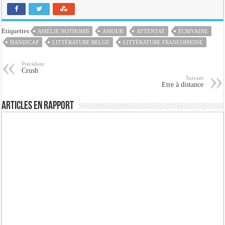
Etiquettes
AMÉLIE NOTHOMB
AMOUR
ATTENTAT
ÉCRIVAINE
HANDICAP
LITTÉRATURE BELGE
LITTÉRATURE FRANCOPHONE
Précédent
Crush
Suivant
Etre à distance
Articles en rapport