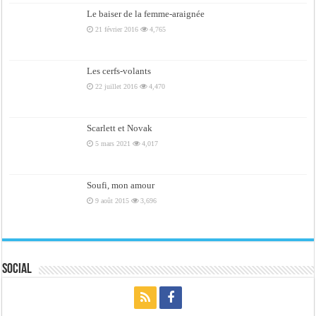
Le baiser de la femme-araignée
21 février 2016
4,765
Les cerfs-volants
22 juillet 2016
4,470
Scarlett et Novak
5 mars 2021
4,017
Soufi, mon amour
9 août 2015
3,696
Social