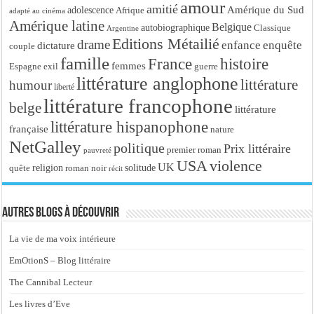
amour
amitié
Amérique du Sud
adolescence
Afrique
adapté au cinéma
Amérique latine
Belgique
autobiographique
Classique
Argentine
Editions Métailié
drame
enfance
enquête
dictature
couple
famille
France
histoire
femmes
Espagne
exil
guerre
littérature anglophone
littérature
humour
liberté
littérature francophone
belge
littérature
littérature hispanophone
française
nature
NetGalley
politique
Prix littéraire
premier roman
pauvreté
USA
violence
UK
religion
roman noir
solitude
quête
récit
Autres blogs à découvrir
La vie de ma voix intérieure
EmOtionS – Blog littéraire
The Cannibal Lecteur
Les livres d’Eve