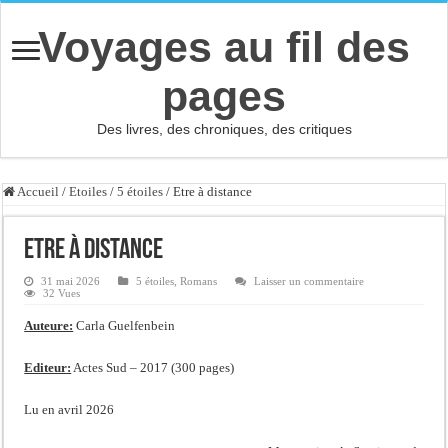
Voyages au fil des
pages
Des livres, des chroniques, des critiques
Accueil
/
Etoiles
/
5 étoiles
/
Etre à distance
Etre à distance
31 mai 2026
5 étoiles
,
Romans
Laisser un commentaire
32 Vues
Auteure:
Carla Guelfenbein
Editeur:
Actes Sud – 2017 (300 pages)
Lu en avril 2026