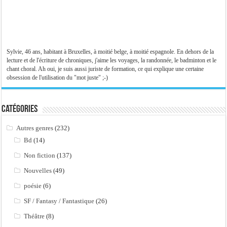
Sylvie, 46 ans, habitant à Bruxelles, à moitié belge, à moitié espagnole. En dehors de la
lecture et de l'écriture de chroniques, j'aime les voyages, la randonnée, le badminton et le
chant choral. Ah oui, je suis aussi juriste de formation, ce qui explique une certaine
obsession de l'utilisation du "mot juste" ;-)
Catégories
Autres genres
(232)
Bd
(14)
Non fiction
(137)
Nouvelles
(49)
poésie
(6)
SF / Fantasy / Fantastique
(26)
Théâtre
(8)