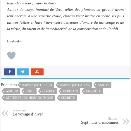
légende de leur propre histoire.
Autour du corps inanimé de Vera, telles des planètes en gravité tirant
leur énergie d’une superbe étoile, chacun vient mettre en scène ses plus
intimes failles et faire l’inventaire des zones d’ombre du mensonge et de
la vérité, du talent et de la médiocrité, de la consécration et de l’oubli.
Evaluation :
Etiquettes
AMÉRIQUE DU SUD
AMÉRIQUE LATINE
AMITIÉ
AMOUR
CHILI
COUPLE
ÉCRIVAIN
ENQUÊTE
LITTÉRATURE HISPANOPHONE
SECRETS
Précédent
Le voyage d’hiver
Suivant
Sept nuits d’insomnies