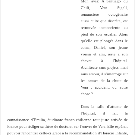
Mon avis:
A Santiago du
Chili, Vera Sigall,
romancière octogénaire
aussi culte que discrète, est
retrouvée inconsciente au
pied de son escalier. Alors
qu’elle est plongée dans le
coma, Daniel, son jeune
voisin et ami, reste à son
chevet à l’hôpital.
Architecte sans projets, mari
sans amour, il s’interroge sur
les causes de la chute de
Vera : accident, ou autre
chose ?
Dans la salle d’attente de
l’hôpital, il fait la
connaissance d’Emilia, étudiante franco-chilienne tout juste arrivée de
France pour rédiger sa thèse de doctorat sur l’œuvre de Vera. Elle espérait
pouvoir rencontrer celle-ci grâce à la recommandation d’Horacio Infante,