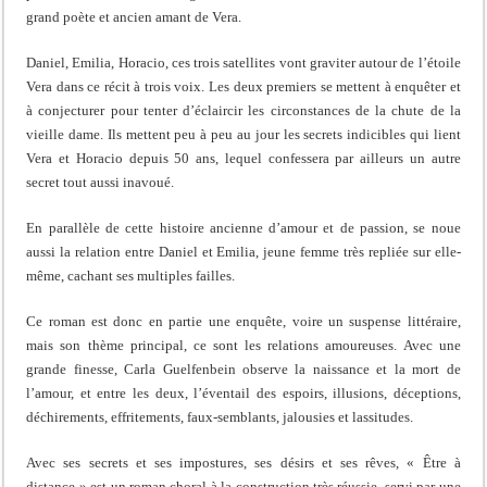
grand poète et ancien amant de Vera.
Daniel, Emilia, Horacio, ces trois satellites vont graviter autour de l’étoile
Vera dans ce récit à trois voix. Les deux premiers se mettent à enquêter et
à conjecturer pour tenter d’éclaircir les circonstances de la chute de la
vieille dame. Ils mettent peu à peu au jour les secrets indicibles qui lient
Vera et Horacio depuis 50 ans, lequel confessera par ailleurs un autre
secret tout aussi inavoué.
En parallèle de cette histoire ancienne d’amour et de passion, se noue
aussi la relation entre Daniel et Emilia, jeune femme très repliée sur elle-
même, cachant ses multiples failles.
Ce roman est donc en partie une enquête, voire un suspense littéraire,
mais son thème principal, ce sont les relations amoureuses. Avec une
grande finesse, Carla Guelfenbein observe la naissance et la mort de
l’amour, et entre les deux, l’éventail des espoirs, illusions, déceptions,
déchirements, effritements, faux-semblants, jalousies et lassitudes.
Avec ses secrets et ses impostures, ses désirs et ses rêves, « Être à
distance » est un roman choral à la construction très réussie, servi par une