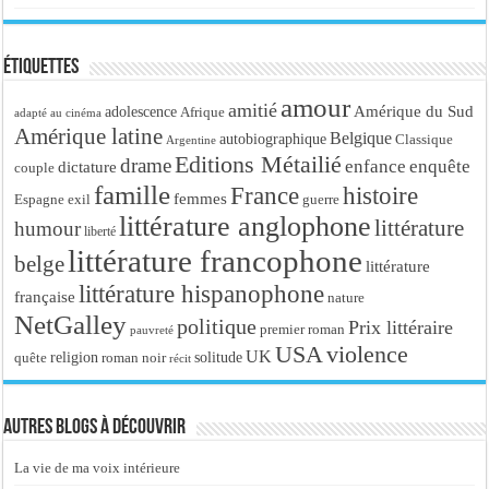
Étiquettes
amour
amitié
Amérique du Sud
adolescence
Afrique
adapté au cinéma
Amérique latine
Belgique
autobiographique
Classique
Argentine
Editions Métailié
drame
enfance
enquête
dictature
couple
famille
France
histoire
femmes
Espagne
exil
guerre
littérature anglophone
littérature
humour
liberté
littérature francophone
belge
littérature
littérature hispanophone
française
nature
NetGalley
politique
Prix littéraire
premier roman
pauvreté
USA
violence
UK
religion
roman noir
solitude
quête
récit
Autres blogs à découvrir
La vie de ma voix intérieure