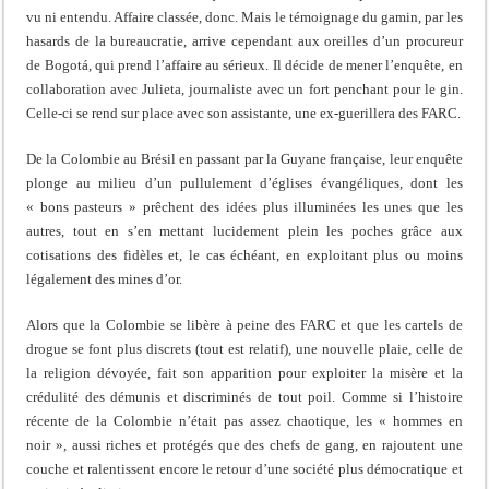
vu ni entendu. Affaire classée, donc. Mais le témoignage du gamin, par les
hasards de la bureaucratie, arrive cependant aux oreilles d’un procureur
de Bogotá, qui prend l’affaire au sérieux. Il décide de mener l’enquête, en
collaboration avec Julieta, journaliste avec un fort penchant pour le gin.
Celle-ci se rend sur place avec son assistante, une ex-guerillera des FARC.
De la Colombie au Brésil en passant par la Guyane française, leur enquête
plonge au milieu d’un pullulement d’églises évangéliques, dont les
« bons pasteurs » prêchent des idées plus illuminées les unes que les
autres, tout en s’en mettant lucidement plein les poches grâce aux
cotisations des fidèles et, le cas échéant, en exploitant plus ou moins
légalement des mines d’or.
Alors que la Colombie se libère à peine des FARC et que les cartels de
drogue se font plus discrets (tout est relatif), une nouvelle plaie, celle de
la religion dévoyée, fait son apparition pour exploiter la misère et la
crédulité des démunis et discriminés de tout poil. Comme si l’histoire
récente de la Colombie n’était pas assez chaotique, les « hommes en
noir », aussi riches et protégés que des chefs de gang, en rajoutent une
couche et ralentissent encore le retour d’une société plus démocratique et