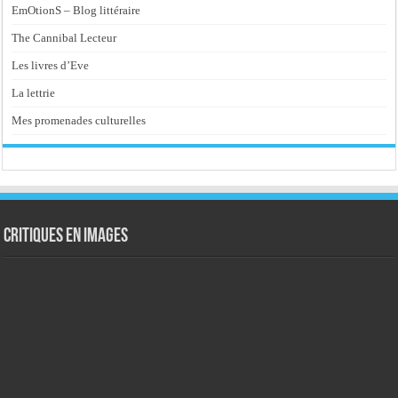
EmOtionS – Blog littéraire
The Cannibal Lecteur
Les livres d’Eve
La lettrie
Mes promenades culturelles
Critiques en images