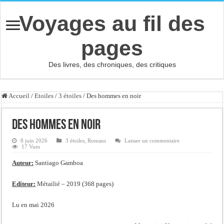
Voyages au fil des
pages
Des livres, des chroniques, des critiques
Accueil
/
Etoiles
/
3 étoiles
/
Des hommes en noir
Des hommes en noir
8 juin 2026
3 étoiles
,
Romans
Laisser un commentaire
17 Vues
Auteur:
Santiago Gamboa
Editeur:
Métailié – 2019 (368 pages)
Lu en mai 2026