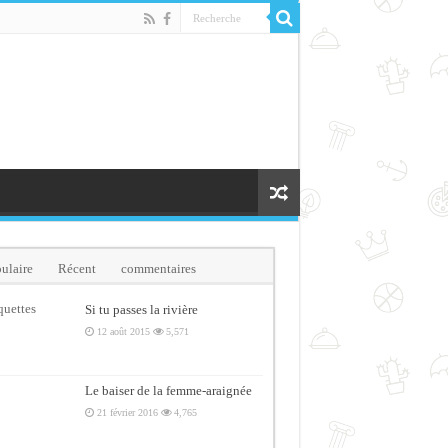
ulaire
Récent
commentaires
quettes
Si tu passes la rivière
12 août 2015
5,571
Le baiser de la femme-araignée
21 février 2016
4,765