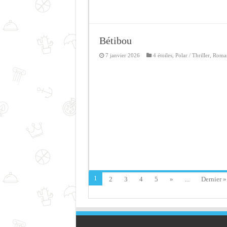
Bétibou
7 janvier 2026
4 étoiles
,
Polar / Thriller
,
Roma
1
2
3
4
5
»
...
Dernier »