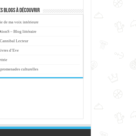
s blogs à découvrir
ie de ma voix intérieure
ionS – Blog littéraire
Cannibal Lecteur
livres d’Eve
ttrie
promenades culturelles