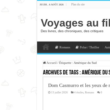
Plan du site
JEUDI , 6 AOÛT 2026
Voyages au fi
Des livres, des chroniques, des critiques
Romans
Polar / Thriller
Autr
Accueil
/
Étiquette :
Amérique du Sud
Archives de tags :
Amérique du 
Dom Casmurro et les yeux de r
13 juillet 2026
4 étoiles
,
Romans
0