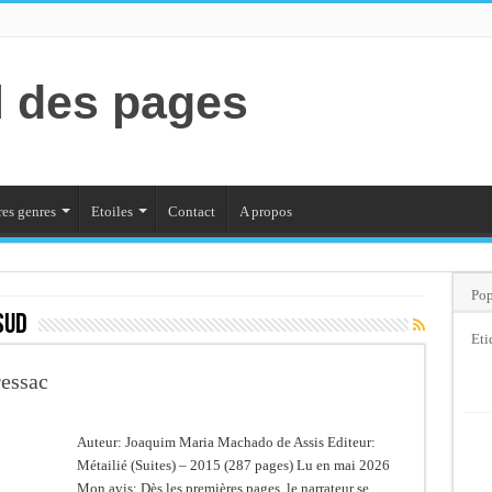
l des pages
es genres
Etoiles
Contact
A propos
Pop
Sud
Eti
essac
Auteur: Joaquim Maria Machado de Assis Editeur:
Métailié (Suites) – 2015 (287 pages) Lu en mai 2026
Mon avis: Dès les premières pages, le narrateur se