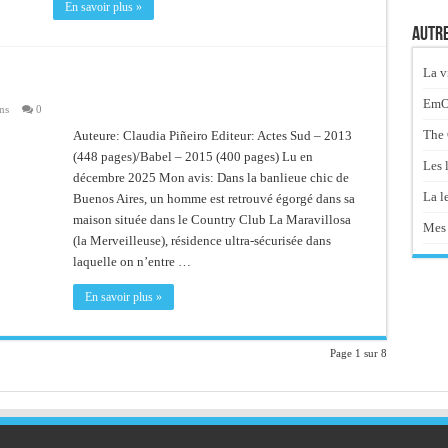
En savoir plus »
Autre
La v
EmOt
ns
0
The 
Auteure: Claudia Piñeiro Editeur: Actes Sud – 2013
(448 pages)/Babel – 2015 (400 pages) Lu en
Les 
décembre 2025 Mon avis: Dans la banlieue chic de
La le
Buenos Aires, un homme est retrouvé égorgé dans sa
maison située dans le Country Club La Maravillosa
Mes 
(la Merveilleuse), résidence ultra-sécurisée dans
laquelle on n’entre …
En savoir plus »
Page 1 sur 8