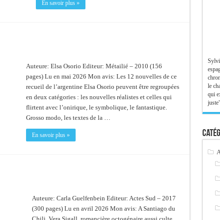
En savoir plus »
Sylvi
Auteure: Elsa Osorio Editeur: Métailié – 2010 (156
espag
pages) Lu en mai 2026 Mon avis: Les 12 nouvelles de ce
chron
le ch
recueil de l’argentine Elsa Osorio peuvent être regroupées
qui e
en deux catégories : les nouvelles réalistes et celles qui
juste"
flirtent avec l’onirique, le symbolique, le fantastique.
Grosso modo, les textes de la …
Catég
En savoir plus »
A
Auteure: Carla Guelfenbein Editeur: Actes Sud – 2017
(300 pages) Lu en avril 2026 Mon avis: A Santiago du
Chili, Vera Sigall, romancière octogénaire aussi culte