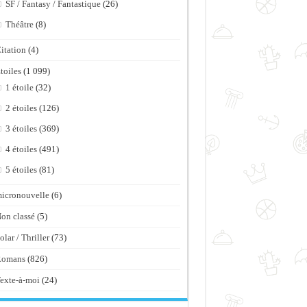
SF / Fantasy / Fantastique
(26)
Théâtre
(8)
itation
(4)
toiles
(1 099)
1 étoile
(32)
2 étoiles
(126)
3 étoiles
(369)
4 étoiles
(491)
5 étoiles
(81)
icronouvelle
(6)
on classé
(5)
olar / Thriller
(73)
Romans
(826)
exte-à-moi
(24)