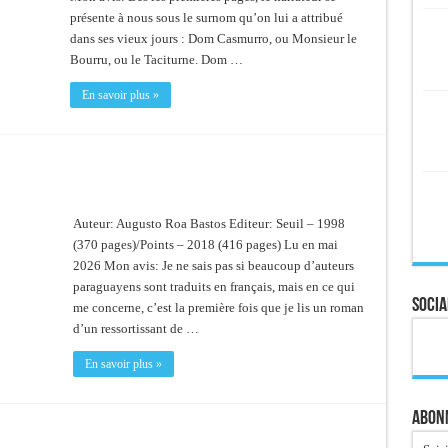
présente à nous sous le surnom qu’on lui a attribué
dans ses vieux jours : Dom Casmurro, ou Monsieur le
Bourru, ou le Taciturne. Dom …
En savoir plus »
Auteur: Augusto Roa Bastos Editeur: Seuil – 1998
(370 pages)/Points – 2018 (416 pages) Lu en mai
2026 Mon avis: Je ne sais pas si beaucoup d’auteurs
paraguayens sont traduits en français, mais en ce qui
Socia
me concerne, c’est la première fois que je lis un roman
d’un ressortissant de …
En savoir plus »
Abonn