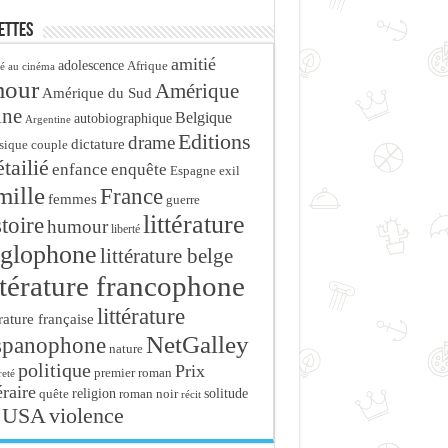
ettes
amitié
adolescence
Afrique
é au cinéma
mour
Amérique
Amérique du Sud
ine
Belgique
autobiographique
Argentine
Editions
drame
dictature
sique
couple
tailié
enfance
enquête
Espagne
exil
mille
France
femmes
guerre
littérature
stoire
humour
liberté
glophone
littérature belge
ttérature francophone
littérature
érature française
NetGalley
spanophone
nature
politique
Prix
premier roman
eté
éraire
religion
roman noir
solitude
quête
récit
USA
violence