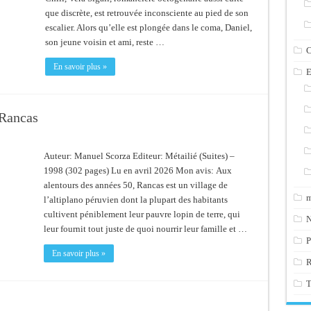
que discrète, est retrouvée inconsciente au pied de son
escalier. Alors qu’elle est plongée dans le coma, Daniel,
son jeune voisin et ami, reste …
C
En savoir plus »
E
 Rancas
Auteur: Manuel Scorza Editeur: Métailié (Suites) –
1998 (302 pages) Lu en avril 2026 Mon avis: Aux
alentours des années 50, Rancas est un village de
m
l’altiplano péruvien dont la plupart des habitants
cultivent péniblement leur pauvre lopin de terre, qui
N
leur fournit tout juste de quoi nourrir leur famille et …
P
En savoir plus »
T