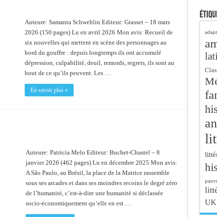
Étiqu
Auteure: Samanta Schweblin Editeur: Grasset – 18 mars
2026 (150 pages) Lu en avril 2026 Mon avis: Recueil de
adapt
a
six nouvelles qui mettent en scène des personnages au
bord du gouffre : depuis longtemps ils ont accumulé
lat
dépression, culpabilité, deuil, remords, regrets, ils sont au
Clas
bout de ce qu’ils peuvent. Les …
Mé
En savoir plus »
fa
hi
an
li
Auteure: Patricia Melo Editeur: Buchet-Chastel – 8
litt
janvier 2026 (462 pages) Lu en décembre 2025 Mon avis:
hi
A São Paulo, au Brésil, la place de la Matrice rassemble
pauvr
sous ses arcades et dans ses moindres recoins le degré zéro
litt
de l’humanité, c’est-à-dire une humanité si déclassée
UK
socio-économiquement qu’elle en est …