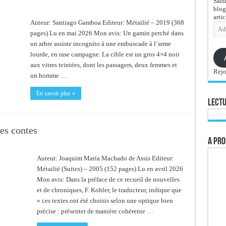
Sais
blog
artic
Auteur: Santiago Gamboa Editeur: Métailié – 2019 (368
Adre
e-
pages) Lu en mai 2026 Mon avis: Un gamin perché dans
mail
un arbre assiste incognito à une embuscade à l’arme
lourde, en rase campagne. La cible est un gros 4×4 noir
aux vitres teintées, dont les passagers, deux femmes et
Rejo
un homme …
En savoir plus »
Lectu
res contes
A pro
Auteur: Joaquim Maria Machado de Assis Editeur:
Métailié (Suites) – 2005 (152 pages) Lu en avril 2026
Mon avis: Dans la préface de ce recueil de nouvelles
et de chroniques, F. Kohler, le traducteur, indique que
« ces textes ont été choisis selon une optique bien
précise : présenter de manière cohérente …