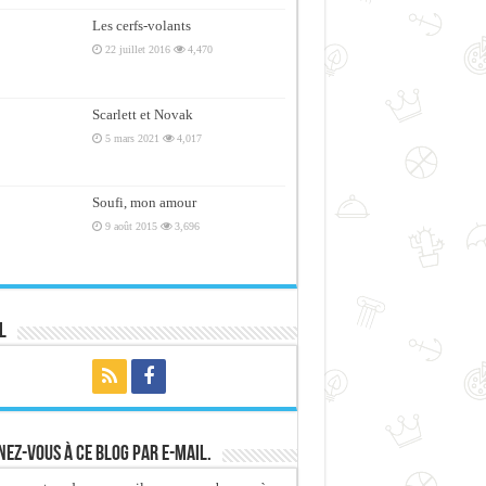
Les cerfs-volants
22 juillet 2016
4,470
Scarlett et Novak
5 mars 2021
4,017
Soufi, mon amour
9 août 2015
3,696
l
ez-vous à ce blog par e-mail.