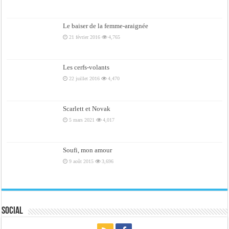
Le baiser de la femme-araignée
21 février 2016
4,765
Les cerfs-volants
22 juillet 2016
4,470
Scarlett et Novak
5 mars 2021
4,017
Soufi, mon amour
9 août 2015
3,696
Social