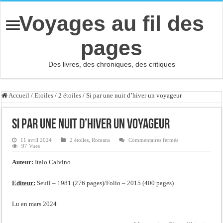
Voyages au fil des
pages
Des livres, des chroniques, des critiques
Accueil
/
Etoiles
/
2 étoiles
/
Si par une nuit d’hiver un voyageur
Si par une nuit d’hiver un voyageur
sur
11 avril 2024
2 étoiles
,
Romans
Commentaires fermés
Si
97 Vues
par
une
Auteur:
Italo Calvino
nuit
d’hiver
un
voyageur
Editeur:
Seuil – 1981 (276 pages)/Folio – 2015 (400 pages)
Lu en mars 2024