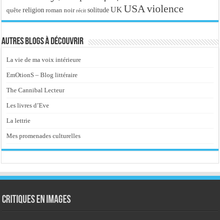
USA
violence
UK
religion
roman noir
solitude
quête
récit
Autres blogs à découvrir
La vie de ma voix intérieure
EmOtionS – Blog littéraire
The Cannibal Lecteur
Les livres d’Eve
La lettrie
Mes promenades culturelles
Critiques en images