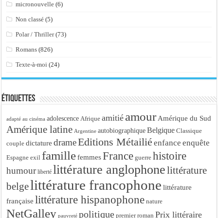
micronouvelle
(6)
Non classé
(5)
Polar / Thriller
(73)
Romans
(826)
Texte-à-moi
(24)
Étiquettes
amour
amitié
Amérique du Sud
adolescence
Afrique
adapté au cinéma
Amérique latine
Belgique
autobiographique
Classique
Argentine
Editions Métailié
drame
enfance
enquête
dictature
couple
famille
France
histoire
femmes
Espagne
exil
guerre
littérature anglophone
littérature
humour
liberté
littérature francophone
belge
littérature
littérature hispanophone
française
nature
NetGalley
politique
Prix littéraire
premier roman
pauvreté