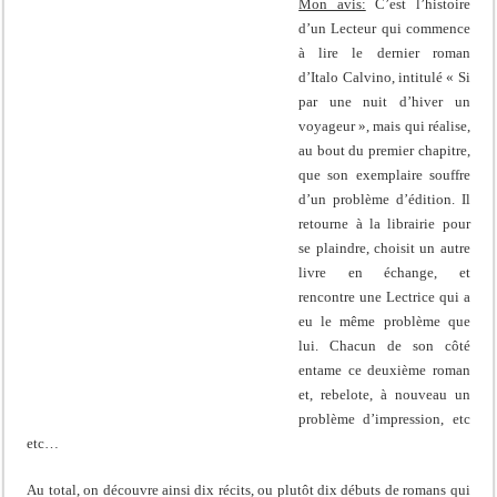
Mon avis:
C’est l’histoire
d’un Lecteur qui commence
à lire le dernier roman
d’Italo Calvino, intitulé « Si
par une nuit d’hiver un
voyageur », mais qui réalise,
au bout du premier chapitre,
que son exemplaire souffre
d’un problème d’édition. Il
retourne à la librairie pour
se plaindre, choisit un autre
livre en échange, et
rencontre une Lectrice qui a
eu le même problème que
lui. Chacun de son côté
entame ce deuxième roman
et, rebelote, à nouveau un
problème d’impression, etc
etc…
Au total, on découvre ainsi dix récits, ou plutôt dix débuts de romans qui