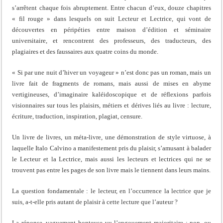
s’arrêtent chaque fois abruptement. Entre chacun d’eux, douze chapitres
« fil rouge » dans lesquels on suit Lecteur et Lectrice, qui vont de
découvertes en péripéties entre maison d’édition et séminaire
universitaire, et rencontrent des professeurs, des traducteurs, des
plagiaires et des faussaires aux quatre coins du monde.
« Si par une nuit d’hiver un voyageur » n’est donc pas un roman, mais un
livre fait de fragments de romans, mais aussi de mises en abyme
vertigineuses, d’imaginaire kaléidoscopique et de réflexions parfois
visionnaires sur tous les plaisirs, métiers et dérives liés au livre : lecture,
écriture, traduction, inspiration, plagiat, censure.
Un livre de livres, un méta-livre, une démonstration de style virtuose, à
laquelle Italo Calvino a manifestement pris du plaisir, s’amusant à balader
le Lecteur et la Lectrice, mais aussi les lecteurs et lectrices qui ne se
trouvent pas entre les pages de son livre mais le tiennent dans leurs mains.
La question fondamentale : le lecteur, en l’occurrence la lectrice que je
suis, a-t-elle pris autant de plaisir à cette lecture que l’auteur ?
La réponse, vaguement honteuse vu l’engouement majoritaire : non, ou