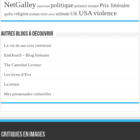
NetGalley
politique
Prix littéraire
premier roman
pauvreté
USA
violence
UK
religion
roman noir
solitude
quête
récit
Autres blogs à découvrir
La vie de ma voix intérieure
EmOtionS – Blog littéraire
The Cannibal Lecteur
Les livres d’Eve
La lettrie
Mes promenades culturelles
Critiques en images