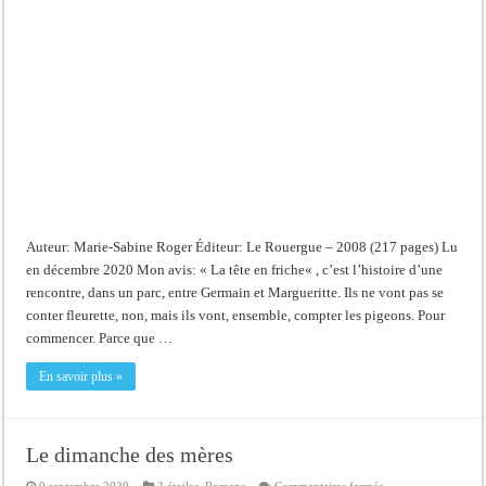
tête
en
friche
Auteur: Marie-Sabine Roger Éditeur: Le Rouergue – 2008 (217 pages) Lu
en décembre 2020 Mon avis: « La tête en friche« , c’est l’histoire d’une
rencontre, dans un parc, entre Germain et Margueritte. Ils ne vont pas se
conter fleurette, non, mais ils vont, ensemble, compter les pigeons. Pour
commencer. Parce que …
En savoir plus »
Le dimanche des mères
sur