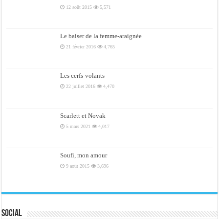
12 août 2015
5,571
Le baiser de la femme-araignée
21 février 2016
4,765
Les cerfs-volants
22 juillet 2016
4,470
Scarlett et Novak
5 mars 2021
4,017
Soufi, mon amour
9 août 2015
3,696
Social