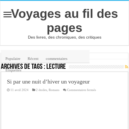
Voyages au fil des
pages
Des livres, des chroniques, des critiques
Accueil
/
Étiquette :
lecture
Populaire
Récent
commentaires
Archives de tags :
lecture
Etiquettes
Si par une nuit d’hiver un voyageur
sur
11 avril 2024
2 étoiles
,
Romans
Commentaires fermés
Si
par
une
nuit
d’hiver
un
voyageur