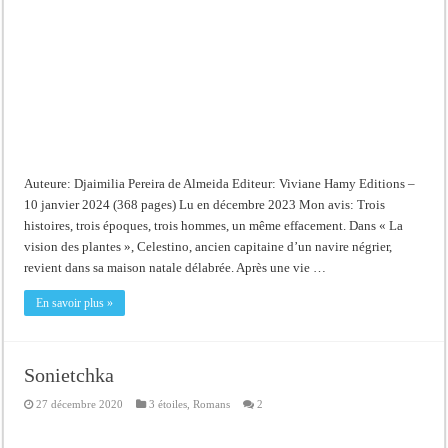
Auteure: Djaimilia Pereira de Almeida Editeur: Viviane Hamy Editions –
10 janvier 2024 (368 pages) Lu en décembre 2023 Mon avis: Trois
histoires, trois époques, trois hommes, un même effacement. Dans « La
vision des plantes », Celestino, ancien capitaine d’un navire négrier,
revient dans sa maison natale délabrée. Après une vie …
En savoir plus »
Sonietchka
27 décembre 2020
3 étoiles
,
Romans
2