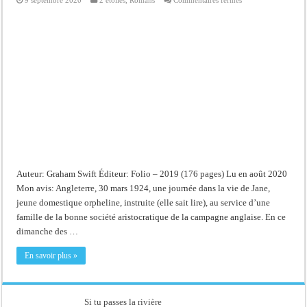
9 septembre 2020
2 étoiles
,
Romans
Commentaires fermés
Le
dimanche
des
mères
Auteur: Graham Swift Éditeur: Folio – 2019 (176 pages) Lu en août 2020
Mon avis: Angleterre, 30 mars 1924, une journée dans la vie de Jane,
jeune domestique orpheline, instruite (elle sait lire), au service d’une
famille de la bonne société aristocratique de la campagne anglaise. En ce
dimanche des …
En savoir plus »
Si tu passes la rivière