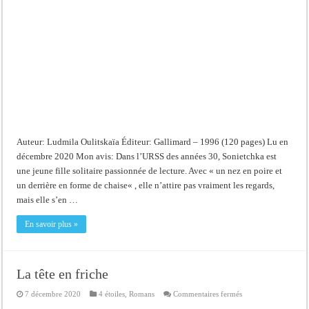
Auteur: Ludmila Oulitskaïa Éditeur: Gallimard – 1996 (120 pages) Lu en
décembre 2020 Mon avis: Dans l’URSS des années 30, Sonietchka est
une jeune fille solitaire passionnée de lecture. Avec « un nez en poire et
un derrière en forme de chaise« , elle n’attire pas vraiment les regards,
mais elle s’en …
En savoir plus »
La tête en friche
sur
7 décembre 2020
4 étoiles
,
Romans
Commentaires fermés
La