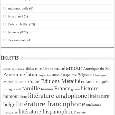
micronouvelle
(6)
Non classé
(5)
Polar / Thriller
(73)
Romans
(826)
Texte-à-moi
(24)
Étiquettes
amour
amitié
Amérique du Sud
adolescence
Afrique
adapté au cinéma
Amérique latine
Belgique
autobiographique
Classique
Argentine
Editions Métailié
drame
enfance
enquête
dictature
couple
famille
France
histoire
femmes
Espagne
exil
guerre
littérature anglophone
littérature
humour
liberté
littérature francophone
belge
littérature
littérature hispanophone
française
nature