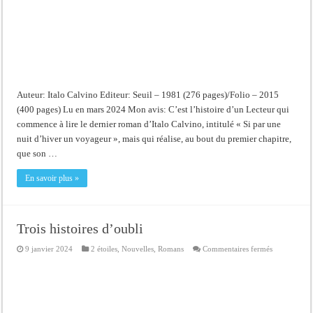
Auteur: Italo Calvino Editeur: Seuil – 1981 (276 pages)/Folio – 2015
(400 pages) Lu en mars 2024 Mon avis: C’est l’histoire d’un Lecteur qui
commence à lire le dernier roman d’Italo Calvino, intitulé « Si par une
nuit d’hiver un voyageur », mais qui réalise, au bout du premier chapitre,
que son …
En savoir plus »
Trois histoires d’oubli
sur
9 janvier 2024
2 étoiles
,
Nouvelles
,
Romans
Commentaires fermés
Trois
histoires
d’oubli