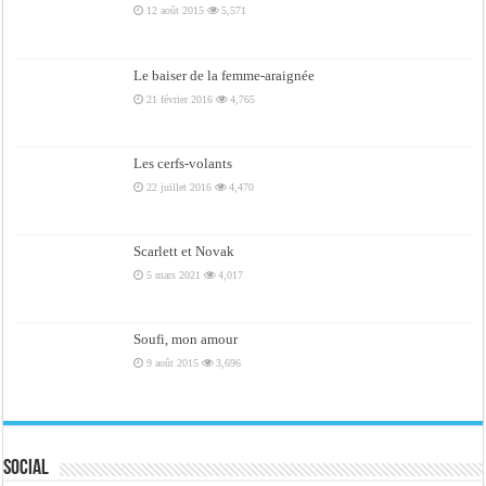
12 août 2015
5,571
Le baiser de la femme-araignée
21 février 2016
4,765
Les cerfs-volants
22 juillet 2016
4,470
Scarlett et Novak
5 mars 2021
4,017
Soufi, mon amour
9 août 2015
3,696
Social