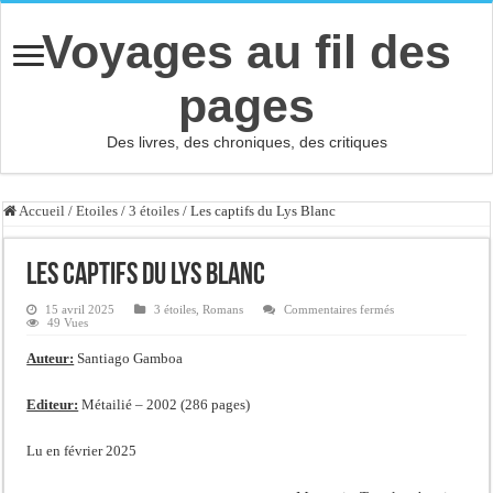
Voyages au fil des
pages
Des livres, des chroniques, des critiques
Accueil
/
Etoiles
/
3 étoiles
/
Les captifs du Lys Blanc
Les captifs du Lys Blanc
sur
15 avril 2025
3 étoiles
,
Romans
Commentaires fermés
Les
49 Vues
captifs
du
Auteur:
Santiago Gamboa
Lys
Blanc
Editeur:
Métailié – 2002 (286 pages)
Lu en février 2025