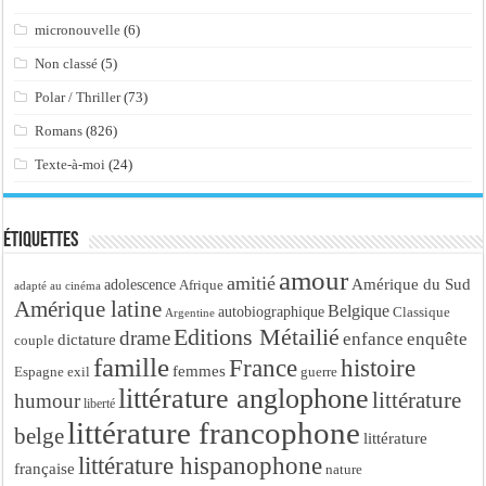
micronouvelle
(6)
Non classé
(5)
Polar / Thriller
(73)
Romans
(826)
Texte-à-moi
(24)
Étiquettes
amour
amitié
Amérique du Sud
adolescence
Afrique
adapté au cinéma
Amérique latine
Belgique
autobiographique
Classique
Argentine
Editions Métailié
drame
enfance
enquête
dictature
couple
famille
France
histoire
femmes
Espagne
exil
guerre
littérature anglophone
littérature
humour
liberté
littérature francophone
belge
littérature
littérature hispanophone
française
nature