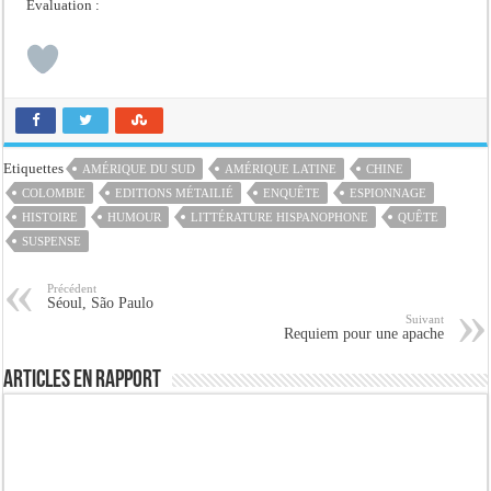
Evaluation :
Etiquettes
AMÉRIQUE DU SUD
AMÉRIQUE LATINE
CHINE
COLOMBIE
EDITIONS MÉTAILIÉ
ENQUÊTE
ESPIONNAGE
HISTOIRE
HUMOUR
LITTÉRATURE HISPANOPHONE
QUÊTE
SUSPENSE
Précédent
Séoul, São Paulo
Suivant
Requiem pour une apache
Articles en rapport