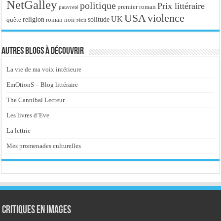
NetGalley
politique
Prix littéraire
premier roman
pauvreté
USA
violence
UK
religion
roman noir
solitude
quête
récit
Autres blogs à découvrir
La vie de ma voix intérieure
EmOtionS – Blog littéraire
The Cannibal Lecteur
Les livres d’Eve
La lettrie
Mes promenades culturelles
Critiques en images