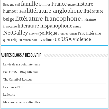
famille
France
histoire
femmes
Espagne
exil
guerre
littérature anglophone
littérature
humour
liberté
littérature francophone
belge
littérature
littérature hispanophone
française
nature
NetGalley
politique
Prix littéraire
premier roman
pauvreté
USA
violence
UK
religion
roman noir
solitude
quête
récit
Autres blogs à découvrir
La vie de ma voix intérieure
EmOtionS – Blog littéraire
The Cannibal Lecteur
Les livres d’Eve
La lettrie
Mes promenades culturelles