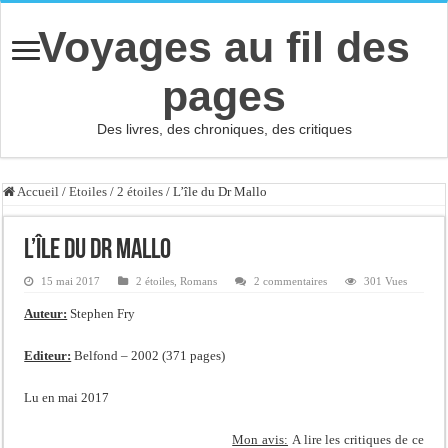
Voyages au fil des
pages
Des livres, des chroniques, des critiques
Accueil
/
Etoiles
/
2 étoiles
/
L’île du Dr Mallo
L’île du Dr Mallo
15 mai 2017
2 étoiles
,
Romans
2 commentaires
301 Vues
Auteur:
Stephen Fry
Editeur:
Belfond – 2002 (371 pages)
Lu en mai 2017
Mon avis:
A lire les critiques de ce