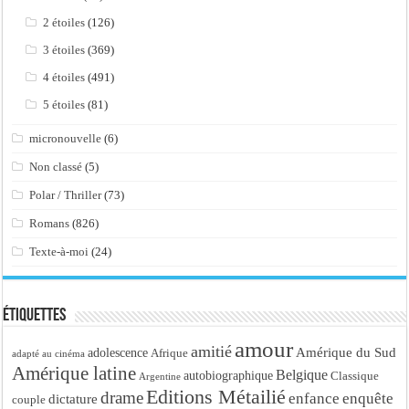
2 étoiles
(126)
3 étoiles
(369)
4 étoiles
(491)
5 étoiles
(81)
micronouvelle
(6)
Non classé
(5)
Polar / Thriller
(73)
Romans
(826)
Texte-à-moi
(24)
Étiquettes
amour
amitié
Amérique du Sud
adolescence
Afrique
adapté au cinéma
Amérique latine
Belgique
autobiographique
Classique
Argentine
Editions Métailié
drame
enfance
enquête
dictature
couple