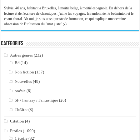
Sylvie, 46 ans, habitant à Bruxelles, à moitié belge, à moitié espagnole. En dehors de la
lecture et de l'écriture de chroniques, j'aime les voyages, la randonnée, le badminton et le
chant choral. Ah oui, je suis aussi juriste de formation, ce qui explique une certaine
obsession de l'utilisation du "mot juste" ;-)
Catégories
Autres genres
(232)
Bd
(14)
Non fiction
(137)
Nouvelles
(49)
poésie
(6)
SF / Fantasy / Fantastique
(26)
Théâtre
(8)
Citation
(4)
Etoiles
(1 099)
1 étoile
(32)