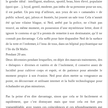
le gendre idéal : intelligent, studieux, sportif, beau, bien élevé, populaire
(quoi que…), loyal, gentil, modeste, pas imbu de sa personne pour un sou,
il est parfait. Un peu trop d’ailleurs, aux yeux de ses « camarades » de
public school, qui, jaloux et frustrés, lui jouent un sale tour. Cela n’aurait
été qu’une vilaine blague, si Ned, arrêté par la police, ne s’était pas
trouvé, au même moment, en possession d’une mystérieuse lettre, dont il
ignore le contenu et qu’il a promis de remettre à son destinataire, qu’il ne
connaît pas davantage. Cela suffit pour faire disparaître Ned de la surface
de la terre et l’enfermer, à l’insu de tous, dans un hôpital psychiatrique sur
l’île du Dr Mallo.
Pendant 20 ans.
Deux décennies pendant lesquelles, en dépit des mauvais traitements, des
« thérapies » diverses et variées et de l’isolement, il conserve assez de
lucidité pour cultiver corps et esprit, et de patience pour attendre le
moment propice à son évasion. Ned peut alors mettre sa vengeance au
point, en découvrant et utilisant internet et la bulle technologique pour
échafauder un plan minutieux.
Pas la peine d’en dire davantage, sinon que cela se lit facilement et
rapidement, que c’est distrayant mais que tout cela est fort peu
vraisemblable, avec toutes ces coïncidences et ces rebondissements qui