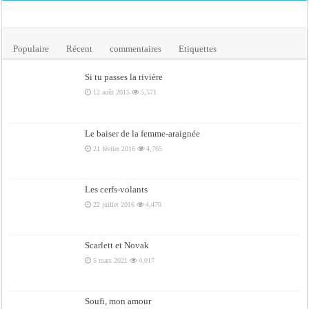
Populaire
Récent
commentaires
Etiquettes
Si tu passes la rivière
12 août 2015
5,571
Le baiser de la femme-araignée
21 février 2016
4,765
Les cerfs-volants
22 juillet 2016
4,470
Scarlett et Novak
5 mars 2021
4,017
Soufi, mon amour