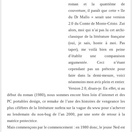
roman et la quatrième de
couverture, il paraît que cette « île
du Dr Mallo » serait une version
2.0 du Comte de Monte-Cristo. Zut
alors, moi qui n’ai pas lu cet archi-
classique de la littérature française
(oui, je sais, honte à moi. Pas
taper), me voilà bien en peine
d’établir une comparaison
argumentée. Ceci n’étant
cependant pas un prétexte pour
faire dans la demi-mesure, voici
néanmoins mon avis plein et entier.
Version 2.0, disais-je. En effet, si au
début du roman (1980), nous sommes encore bien loin d’internet et des
PC portables design, ce remake de l’une des histoires de vengeance les
plus célèbres de la littérature surfera sur la vague du www pour s’achever
au lendemain du non-bug de l’an 2000, par une sorte de retour à la
matrice protectrice.
Mais commençons par le commencement : en 1980 donc, le jeune Ned est