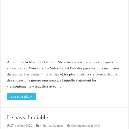
et
le
journaliste
Auteur: Óscar Martínez Editeur: Métailié – 7 avril 2023 (240 pages) Lu
en avril 2023 Mon avis: Le Salvador est l’un des pays les plus meurtriers
du monde. Les gangs (« pandillas ») les plus violents s’y livrent depuis
des années une guerre sans merci, à laquelle s’ajoutent les
« affrontements » réguliers avec …
En savoir plus »
Le pays du diable
sur
27 octobre 2022
4 étoiles
,
Romans
Commentaires fermés
Le