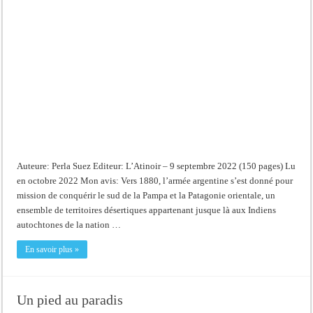
pays
du
diable
Auteure: Perla Suez Editeur: L’Atinoir – 9 septembre 2022 (150 pages) Lu
en octobre 2022 Mon avis: Vers 1880, l’armée argentine s’est donné pour
mission de conquérir le sud de la Pampa et la Patagonie orientale, un
ensemble de territoires désertiques appartenant jusque là aux Indiens
autochtones de la nation …
En savoir plus »
Un pied au paradis