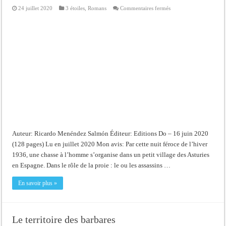
sur
24 juillet 2020
3 étoiles
,
Romans
Commentaires fermés
La
nuit
féroce
Auteur: Ricardo Menéndez Salmón Éditeur: Editions Do – 16 juin 2020
(128 pages) Lu en juillet 2020 Mon avis: Par cette nuit féroce de l’hiver
1936, une chasse à l’homme s’organise dans un petit village des Asturies
en Espagne. Dans le rôle de la proie : le ou les assassins …
En savoir plus »
Le territoire des barbares