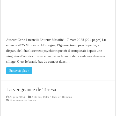
Auteur: Carlo Lucarelli Editeur: Métailié – 7 mars 2025 (224 pages) Lu
en mars 2025 Mon avis: A Bologne, l’Iguane, tueur psychopathe, a
disparu de l’établissement psychiatrique où il croupissait depuis une
vingtaine d’années. Il s’est échappé en laissant deux cadavres dans son
sillage. C’est le branle-bas de combat dans …
En savoir plus »
La vengeance de Teresa
20 juin 2023
3 étoiles
,
Polar / Thriller
,
Romans
sur
Commentaires fermés
La
vengeance
de
Teresa