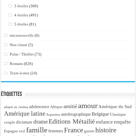
3 étoiles
(369)
4 étoiles
(491)
5 étoiles
(81)
micronouvelle
(6)
Non classé
(5)
Polar / Thriller
(73)
Romans
(826)
Texte-à-moi
(24)
Étiquettes
amour
amitié
Amérique du Sud
adolescence
Afrique
adapté au cinéma
Amérique latine
Belgique
autobiographique
Classique
Argentine
Editions Métailié
drame
enfance
enquête
dictature
couple
famille
France
histoire
femmes
Espagne
exil
guerre