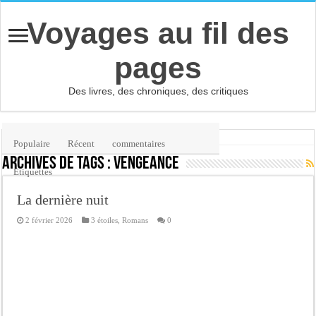
Voyages au fil des
pages
Des livres, des chroniques, des critiques
Accueil
/
Étiquette :
vengeance
Populaire
Récent
commentaires
Archives de tags :
vengeance
Etiquettes
La dernière nuit
2 février 2026
3 étoiles
,
Romans
0