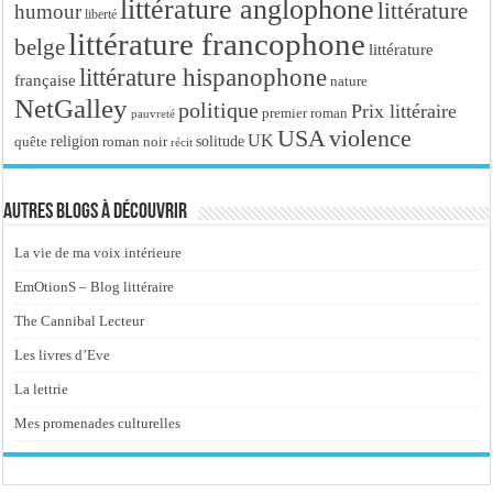
littérature anglophone
littérature
humour
liberté
littérature francophone
belge
littérature
littérature hispanophone
française
nature
NetGalley
politique
Prix littéraire
premier roman
pauvreté
USA
violence
UK
religion
roman noir
solitude
quête
récit
Autres blogs à découvrir
La vie de ma voix intérieure
EmOtionS – Blog littéraire
The Cannibal Lecteur
Les livres d’Eve
La lettrie
Mes promenades culturelles