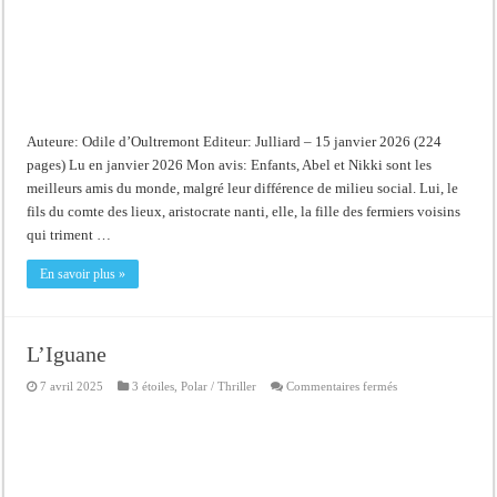
Auteure: Odile d’Oultremont Editeur: Julliard – 15 janvier 2026 (224
pages) Lu en janvier 2026 Mon avis: Enfants, Abel et Nikki sont les
meilleurs amis du monde, malgré leur différence de milieu social. Lui, le
fils du comte des lieux, aristocrate nanti, elle, la fille des fermiers voisins
qui triment …
En savoir plus »
L’Iguane
sur
7 avril 2025
3 étoiles
,
Polar / Thriller
Commentaires fermés
L’Iguane