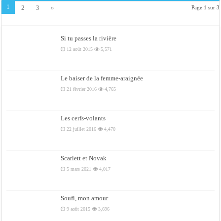
1
2
3
»
Page 1 sur 3
Si tu passes la rivière
12 août 2015
5,571
Le baiser de la femme-araignée
21 février 2016
4,765
Les cerfs-volants
22 juillet 2016
4,470
Scarlett et Novak
5 mars 2021
4,017
Soufi, mon amour
9 août 2015
3,696