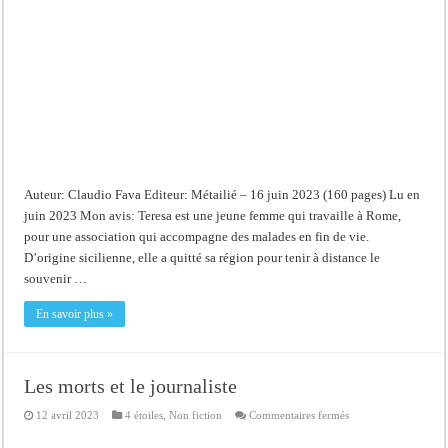
Auteur: Claudio Fava Editeur: Métailié – 16 juin 2023 (160 pages) Lu en
juin 2023 Mon avis: Teresa est une jeune femme qui travaille à Rome,
pour une association qui accompagne des malades en fin de vie.
D’origine sicilienne, elle a quitté sa région pour tenir à distance le
souvenir …
En savoir plus »
Les morts et le journaliste
sur
12 avril 2023
4 étoiles
,
Non fiction
Commentaires fermés
Les
morts