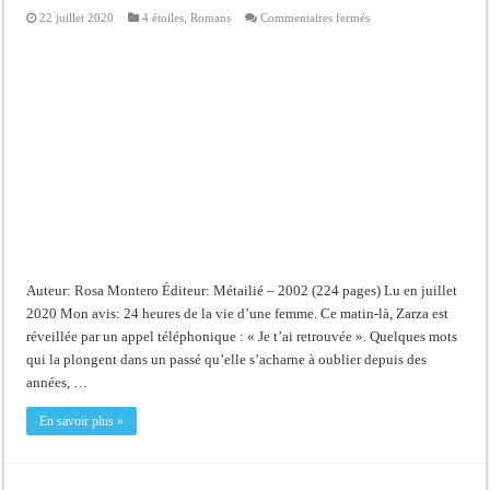
sur
22 juillet 2020
4 étoiles
,
Romans
Commentaires fermés
Le
territoire
des
barbares
Auteur: Rosa Montero Éditeur: Métailié – 2002 (224 pages) Lu en juillet
2020 Mon avis: 24 heures de la vie d’une femme. Ce matin-là, Zarza est
réveillée par un appel téléphonique : « Je t’ai retrouvée ». Quelques mots
qui la plongent dans un passé qu’elle s’acharne à oublier depuis des
années, …
En savoir plus »