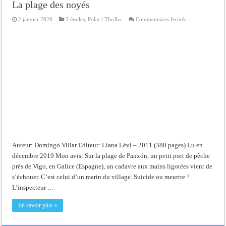
La plage des noyés
sur
2 janvier 2020
3 étoiles
,
Polar / Thriller
Commentaires fermés
La
plage
des
noyés
Auteur: Domingo Villar Editeur: Liana Lévi – 2011 (380 pages) Lu en
décembre 2019 Mon avis: Sur la plage de Panxón, un petit port de pêche
près de Vigo, en Galice (Espagne), un cadavre aux mains ligotées vient de
s’échouer. C’est celui d’un marin du village. Suicide ou meurtre ?
L’inspecteur …
En savoir plus »