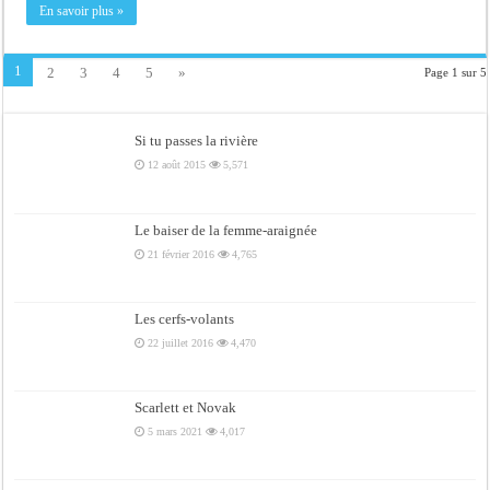
En savoir plus »
1
2
3
4
5
»
Page 1 sur 5
Si tu passes la rivière
12 août 2015
5,571
Le baiser de la femme-araignée
21 février 2016
4,765
Les cerfs-volants
22 juillet 2016
4,470
Scarlett et Novak
5 mars 2021
4,017