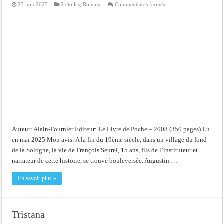
sur
23 juin 2025
2 étoiles
,
Romans
Commentaires fermés
Le
Grand
Meaulnes
Auteur: Alain-Fournier Editeur: Le Livre de Poche – 2008 (350 pages) Lu
en mai 2025 Mon avis: A la fin du 19ème siècle, dans un village du fond
de la Sologne, la vie de François Seurel, 15 ans, fils de l’instituteur et
narrateur de cette histoire, se trouve bouleversée. Augustin …
En savoir plus »
Tristana