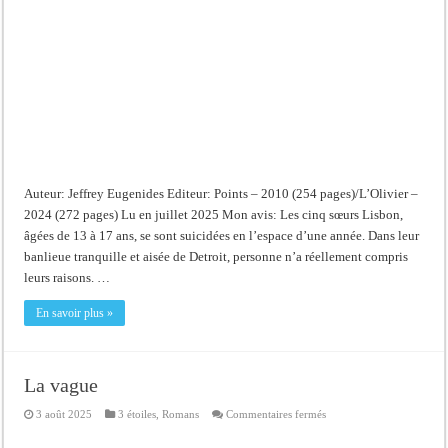
Auteur: Jeffrey Eugenides Editeur: Points – 2010 (254 pages)/L’Olivier –
2024 (272 pages) Lu en juillet 2025 Mon avis: Les cinq sœurs Lisbon,
âgées de 13 à 17 ans, se sont suicidées en l’espace d’une année. Dans leur
banlieue tranquille et aisée de Detroit, personne n’a réellement compris
leurs raisons. …
En savoir plus »
La vague
sur
3 août 2025
3 étoiles
,
Romans
Commentaires fermés
La
vague