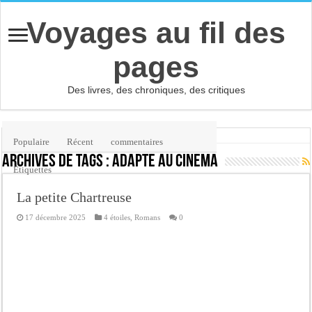
Voyages au fil des
pages
Des livres, des chroniques, des critiques
Accueil
/
Étiquette :
adapté au cinéma
Populaire
Récent
commentaires
Archives de tags :
adapté au cinéma
Etiquettes
La petite Chartreuse
17 décembre 2025
4 étoiles
,
Romans
0