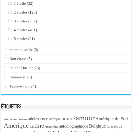
1 étoile
(32)
2 étoiles
(126)
3 étoiles
(369)
4 étoiles
(491)
5 étoiles
(81)
micronouvelle
(6)
Non classé
(5)
Polar / Thriller
(73)
Romans
(826)
Texte-à-moi
(24)
Étiquettes
amour
amitié
Amérique du Sud
adolescence
Afrique
adapté au cinéma
Amérique latine
Belgique
autobiographique
Classique
Argentine