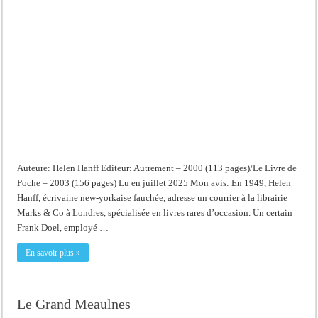
Charing
Cross
Road
Auteure: Helen Hanff Editeur: Autrement – 2000 (113 pages)/Le Livre de
Poche – 2003 (156 pages) Lu en juillet 2025 Mon avis: En 1949, Helen
Hanff, écrivaine new-yorkaise fauchée, adresse un courrier à la librairie
Marks & Co à Londres, spécialisée en livres rares d’occasion. Un certain
Frank Doel, employé …
En savoir plus »
Le Grand Meaulnes