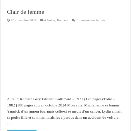
Clair de femme
sur
27 novembre 2024
4 étoiles
,
Romans
Commentaires fermés
Clair
de
femme
Auteur: Romain Gary Editeur: Gallimard – 1977 (176 pages)/Folio –
1982 (180 pages) Lu en octobre 2024 Mon avis: Michel aime sa femme
Yannick d’un amour fou, mais celle-ci se meurt d’un cancer. Lydia aimait
sa petite fille et son mari, mais les a perdus dans un accident de voiture :
…