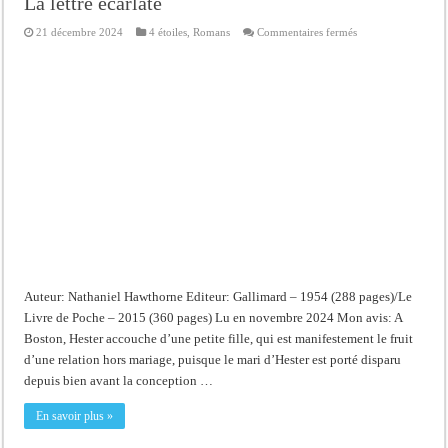
La lettre écarlate
sur
21 décembre 2024
4 étoiles
,
Romans
Commentaires fermés
La
lettre
écarlate
Auteur: Nathaniel Hawthorne Editeur: Gallimard – 1954 (288 pages)/Le
Livre de Poche – 2015 (360 pages) Lu en novembre 2024 Mon avis: A
Boston, Hester accouche d’une petite fille, qui est manifestement le fruit
d’une relation hors mariage, puisque le mari d’Hester est porté disparu
depuis bien avant la conception …
En savoir plus »