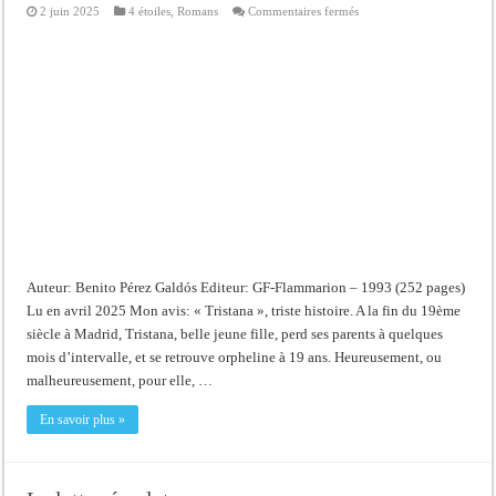
sur
2 juin 2025
4 étoiles
,
Romans
Commentaires fermés
Tristana
Auteur: Benito Pérez Galdós Editeur: GF-Flammarion – 1993 (252 pages)
Lu en avril 2025 Mon avis: « Tristana », triste histoire. A la fin du 19ème
siècle à Madrid, Tristana, belle jeune fille, perd ses parents à quelques
mois d’intervalle, et se retrouve orpheline à 19 ans. Heureusement, ou
malheureusement, pour elle, …
En savoir plus »