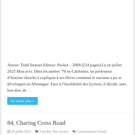
Auteur: Todd Strasser Editeur: Pocket – 2009 (224 pages) Lu en juillet
2025 Mon avis: Dans les années ’70 en Californie, un professeur
d’histoire cherche à expliquer à ses élèves comment le nazisme a pu se
développer en Allemagne. Face à l’incrédulité des lycéens, il décide, sans
leur dire, de …
En savoir plus »
84, Charing Cross Road
sur
28 juillet 2025
3 étoiles
,
Non fiction
Commentaires fermés
84,