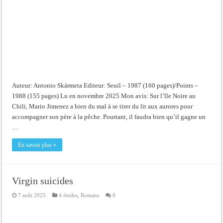
Auteur: Antonio Skármeta Editeur: Seuil – 1987 (160 pages)/Points –
1988 (155 pages) Lu en novembre 2025 Mon avis: Sur l’île Noire au
Chili, Mario Jimenez a bien du mal à se tirer du lit aux aurores pour
accompagner son père à la pêche. Pourtant, il faudra bien qu’il gagne un
…
En savoir plus »
Virgin suicides
7 août 2025
4 étoiles
,
Romans
0