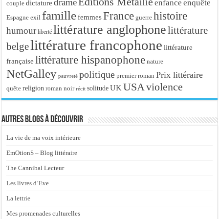
Editions Métailié
drame
enfance
enquête
dictature
couple
famille
France
histoire
femmes
Espagne
exil
guerre
littérature anglophone
littérature
humour
liberté
littérature francophone
belge
littérature
littérature hispanophone
française
nature
NetGalley
politique
Prix littéraire
premier roman
pauvreté
USA
violence
UK
religion
roman noir
solitude
quête
récit
Autres blogs à découvrir
La vie de ma voix intérieure
EmOtionS – Blog littéraire
The Cannibal Lecteur
Les livres d’Eve
La lettrie
Mes promenades culturelles