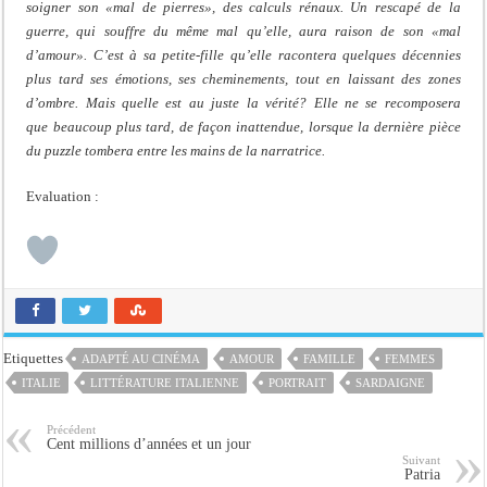
soigner son «mal de pierres», des calculs rénaux. Un rescapé de la
guerre, qui souffre du même mal qu’elle, aura raison de son «mal
d’amour». C’est à sa petite-fille qu’elle racontera quelques décennies
plus tard ses émotions, ses cheminements, tout en laissant des zones
d’ombre. Mais quelle est au juste la vérité? Elle ne se recomposera
que beaucoup plus tard, de façon inattendue, lorsque la dernière pièce
du puzzle tombera entre les mains de la narratrice.
Evaluation :
Etiquettes
ADAPTÉ AU CINÉMA
AMOUR
FAMILLE
FEMMES
ITALIE
LITTÉRATURE ITALIENNE
PORTRAIT
SARDAIGNE
Précédent
Cent millions d’années et un jour
Suivant
Patria