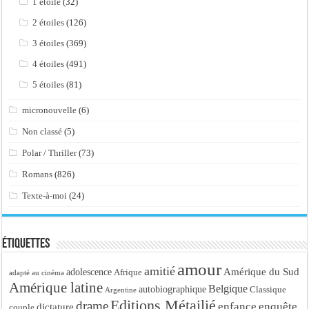
1 étoile
(32)
2 étoiles
(126)
3 étoiles
(369)
4 étoiles
(491)
5 étoiles
(81)
micronouvelle
(6)
Non classé
(5)
Polar / Thriller
(73)
Romans
(826)
Texte-à-moi
(24)
Étiquettes
amour
amitié
Amérique du Sud
adolescence
Afrique
adapté au cinéma
Amérique latine
Belgique
autobiographique
Classique
Argentine
Editions Métailié
drame
enfance
enquête
dictature
couple