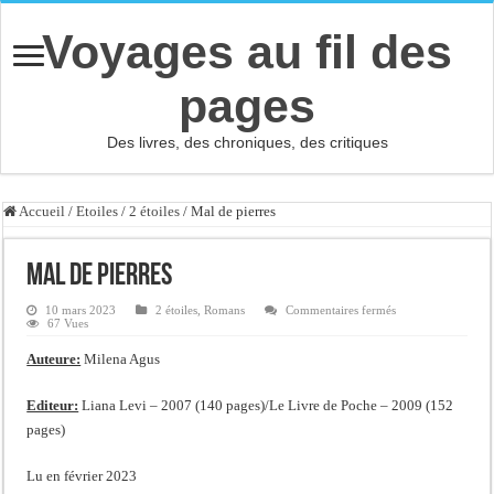
Voyages au fil des
pages
Des livres, des chroniques, des critiques
Accueil
/
Etoiles
/
2 étoiles
/
Mal de pierres
Mal de pierres
sur
10 mars 2023
2 étoiles
,
Romans
Commentaires fermés
Mal
67 Vues
de
pierres
Auteure:
Milena Agus
Editeur:
Liana Levi – 2007 (140 pages)/Le Livre de Poche – 2009 (152
pages)
Lu en février 2023