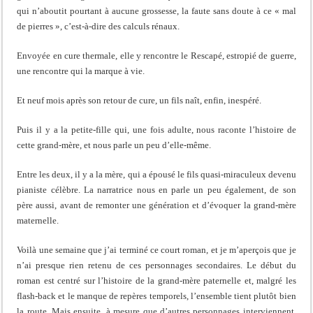
qui n’aboutit pourtant à aucune grossesse, la faute sans doute à ce « mal
de pierres », c’est-à-dire des calculs rénaux.
Envoyée en cure thermale, elle y rencontre le Rescapé, estropié de guerre,
une rencontre qui la marque à vie.
Et neuf mois après son retour de cure, un fils naît, enfin, inespéré.
Puis il y a la petite-fille qui, une fois adulte, nous raconte l’histoire de
cette grand-mère, et nous parle un peu d’elle-même.
Entre les deux, il y a la mère, qui a épousé le fils quasi-miraculeux devenu
pianiste célèbre. La narratrice nous en parle un peu également, de son
père aussi, avant de remonter une génération et d’évoquer la grand-mère
maternelle.
Voilà une semaine que j’ai terminé ce court roman, et je m’aperçois que je
n’ai presque rien retenu de ces personnages secondaires. Le début du
roman est centré sur l’histoire de la grand-mère paternelle et, malgré les
flash-back et le manque de repères temporels, l’ensemble tient plutôt bien
la route. Mais ensuite, à mesure que d’autres personnages interviennent,