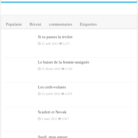
Populaire
Récent
commentaires
Etiquettes
Si tu passes la rivière
12 août 2015
5,571
Le baiser de la femme-araignée
21 février 2016
4,765
Les cerfs-volants
22 juillet 2016
4,470
Scarlett et Novak
5 mars 2021
4,017
Soufi, mon amour