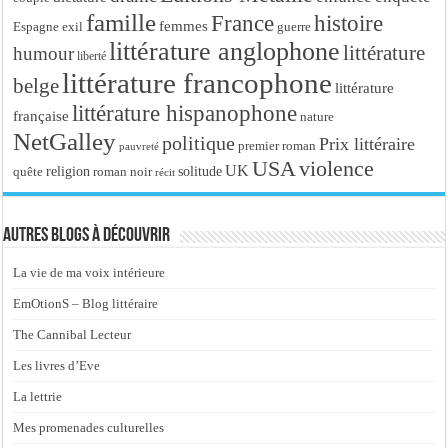
famille
France
histoire
femmes
Espagne
exil
guerre
littérature anglophone
littérature
humour
liberté
littérature francophone
belge
littérature
littérature hispanophone
française
nature
NetGalley
politique
Prix littéraire
premier roman
pauvreté
USA
violence
UK
religion
roman noir
solitude
quête
récit
Autres blogs à découvrir
La vie de ma voix intérieure
EmOtionS – Blog littéraire
The Cannibal Lecteur
Les livres d’Eve
La lettrie
Mes promenades culturelles