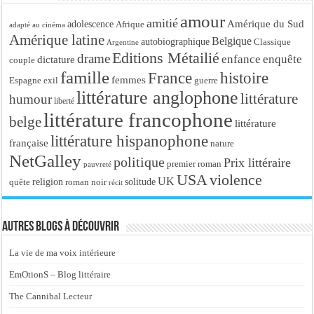
amour
amitié
Amérique du Sud
adolescence
Afrique
adapté au cinéma
Amérique latine
Belgique
autobiographique
Classique
Argentine
Editions Métailié
drame
enfance
enquête
dictature
couple
famille
France
histoire
femmes
Espagne
exil
guerre
littérature anglophone
littérature
humour
liberté
littérature francophone
belge
littérature
littérature hispanophone
française
nature
NetGalley
politique
Prix littéraire
premier roman
pauvreté
USA
violence
UK
religion
roman noir
solitude
quête
récit
Autres blogs à découvrir
La vie de ma voix intérieure
EmOtionS – Blog littéraire
The Cannibal Lecteur