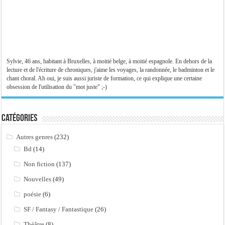
Sylvie, 46 ans, habitant à Bruxelles, à moitié belge, à moitié espagnole. En dehors de la
lecture et de l'écriture de chroniques, j'aime les voyages, la randonnée, le badminton et le
chant choral. Ah oui, je suis aussi juriste de formation, ce qui explique une certaine
obsession de l'utilisation du "mot juste" ;-)
Catégories
Autres genres
(232)
Bd
(14)
Non fiction
(137)
Nouvelles
(49)
poésie
(6)
SF / Fantasy / Fantastique
(26)
Théâtre
(8)