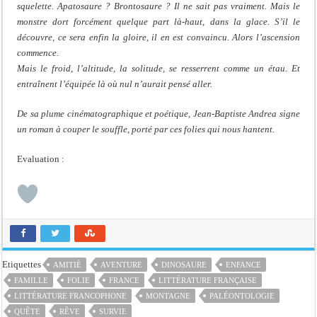
squelette. Apatosaure ? Brontosaure ? Il ne sait pas vraiment. Mais le
monstre dort forcément quelque part là-haut, dans la glace. S’il le
découvre, ce sera enfin la gloire, il en est convaincu. Alors l’ascension
commence.
Mais le froid, l’altitude, la solitude, se resserrent comme un étau. Et
entraînent l’équipée là où nul n’aurait pensé aller.
De sa plume cinématographique et poétique, Jean-Baptiste Andrea signe
un roman à couper le souffle, porté par ces folies qui nous hantent.
Evaluation :
Etiquettes
AMITIÉ
AVENTURE
DINOSAURE
ENFANCE
FAMILLE
FOLIE
FRANCE
LITTÉRATURE FRANÇAISE
LITTÉRATURE FRANCOPHONE
MONTAGNE
PALÉONTOLOGIE
QUÊTE
RÊVE
SURVIE