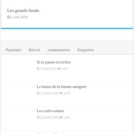
Les grands bruits
2 août 2026
Populaire
Récent
commentaires
Etiquettes
Si tu passes la rivière
12 août 2015
5,571
Le baiser de la femme-araignée
21 février 2016
4,765
Les cerfs-volants
22 juillet 2016
4,470