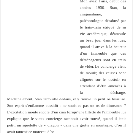
Mon avis:
Paris, début des
années 1950. Stan, la
cinquantaine,
paléontologue désabusé par
le train-train étriqué de sa
vie académique, déambule
un beau jour dans les rues,
quand il arrive à la hauteur
d’un immeuble que des
déménageurs sont en train
de vider. Le concierge vient
de mourir, des caisses sont
alignées sur le trottoir en
attendant d’être amenées à
la décharge.
Machinalement, Stan farfouille dedans, et y trouve un petit os fossilisé.
Son esprit s’enflamme aussitôt : ne serait-ce pas un os de dinosaure ?
L’excitation monte encore d’un cran lorsqu’une fillette de l’immeuble lui
explique que le vieux concierge racontait avoir trouvé, quand il était
petit, un squelette de « dragon » dans une grotte en montagne, d’où il
avait ramené ce morceau d’os.