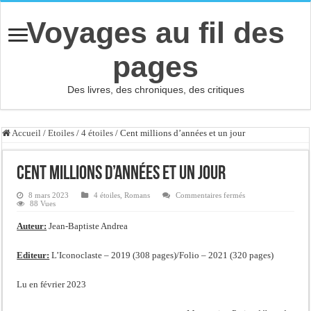
Voyages au fil des
pages
Des livres, des chroniques, des critiques
Accueil
/
Etoiles
/
4 étoiles
/
Cent millions d’années et un jour
Cent millions d’années et un jour
sur
8 mars 2023
4 étoiles
,
Romans
Commentaires fermés
Cent
88 Vues
millions
d’années
Auteur:
Jean-Baptiste Andrea
et
un
jour
Editeur:
L’Iconoclaste – 2019 (308 pages)/Folio – 2021 (320 pages)
Lu en février 2023