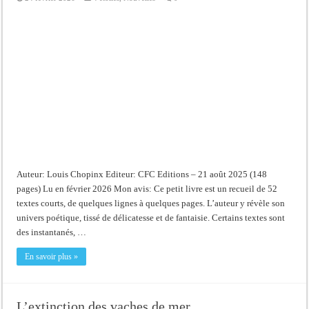
Auteur: Louis Chopinx Editeur: CFC Editions – 21 août 2025 (148
pages) Lu en février 2026 Mon avis: Ce petit livre est un recueil de 52
textes courts, de quelques lignes à quelques pages. L’auteur y révèle son
univers poétique, tissé de délicatesse et de fantaisie. Certains textes sont
des instantanés, …
En savoir plus »
L’extinction des vaches de mer