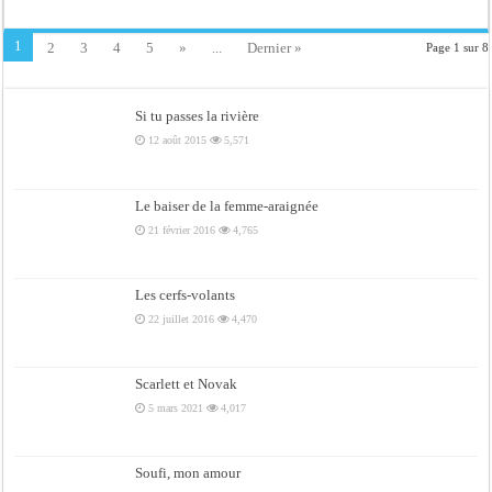
1
2
3
4
5
»
...
Dernier »
Page 1 sur 8
Si tu passes la rivière
12 août 2015
5,571
Le baiser de la femme-araignée
21 février 2016
4,765
Les cerfs-volants
22 juillet 2016
4,470
Scarlett et Novak
5 mars 2021
4,017
Soufi, mon amour