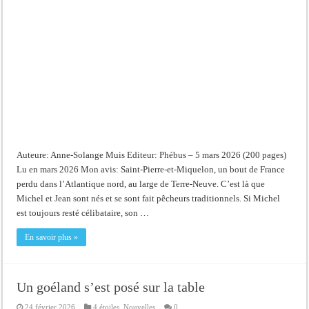
Auteure: Anne-Solange Muis Editeur: Phébus – 5 mars 2026 (200 pages)
Lu en mars 2026 Mon avis: Saint-Pierre-et-Miquelon, un bout de France
perdu dans l’Atlantique nord, au large de Terre-Neuve. C’est là que
Michel et Jean sont nés et se sont fait pêcheurs traditionnels. Si Michel
est toujours resté célibataire, son …
En savoir plus »
Un goéland s’est posé sur la table
24 février 2026
4 étoiles
,
Nouvelles
0