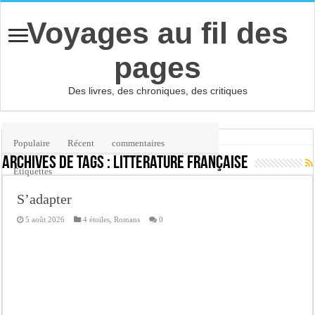
Voyages au fil des
pages
Des livres, des chroniques, des critiques
Accueil
/
Étiquette :
littérature française
Populaire
Récent
commentaires
Archives de tags :
littérature française
Etiquettes
S’adapter
5 août 2026
4 étoiles
,
Romans
0