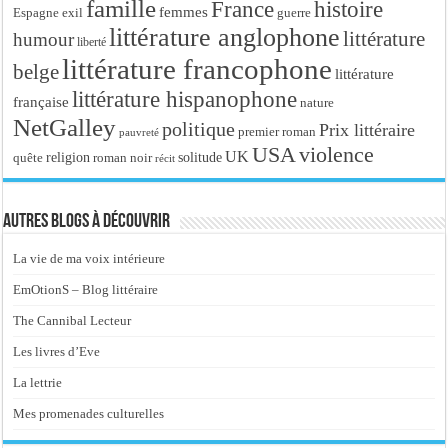
famille
France
histoire
femmes
Espagne
exil
guerre
littérature anglophone
littérature
humour
liberté
littérature francophone
belge
littérature
littérature hispanophone
française
nature
NetGalley
politique
Prix littéraire
premier roman
pauvreté
USA
violence
UK
religion
roman noir
solitude
quête
récit
Autres blogs à découvrir
La vie de ma voix intérieure
EmOtionS – Blog littéraire
The Cannibal Lecteur
Les livres d’Eve
La lettrie
Mes promenades culturelles