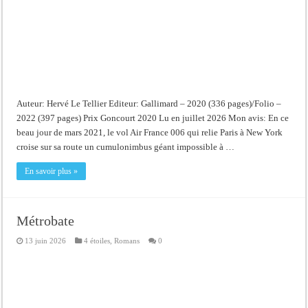
Auteur: Hervé Le Tellier Editeur: Gallimard – 2020 (336 pages)/Folio –
2022 (397 pages) Prix Goncourt 2020 Lu en juillet 2026 Mon avis: En ce
beau jour de mars 2021, le vol Air France 006 qui relie Paris à New York
croise sur sa route un cumulonimbus géant impossible à …
En savoir plus »
Métrobate
13 juin 2026
4 étoiles
,
Romans
0