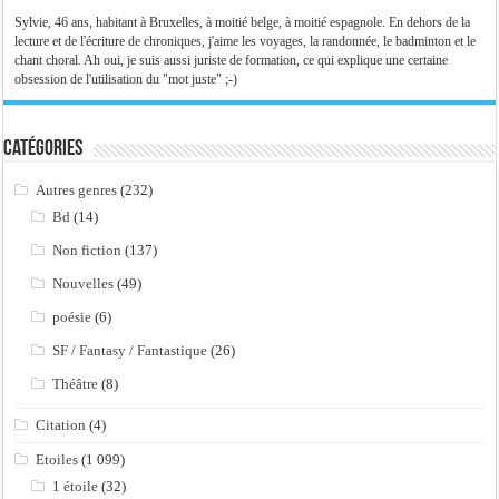
Sylvie, 46 ans, habitant à Bruxelles, à moitié belge, à moitié espagnole. En dehors de la
lecture et de l'écriture de chroniques, j'aime les voyages, la randonnée, le badminton et le
chant choral. Ah oui, je suis aussi juriste de formation, ce qui explique une certaine
obsession de l'utilisation du "mot juste" ;-)
Catégories
Autres genres
(232)
Bd
(14)
Non fiction
(137)
Nouvelles
(49)
poésie
(6)
SF / Fantasy / Fantastique
(26)
Théâtre
(8)
Citation
(4)
Etoiles
(1 099)
1 étoile
(32)