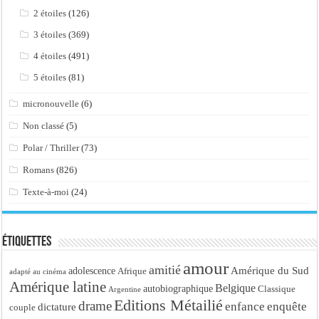
2 étoiles
(126)
3 étoiles
(369)
4 étoiles
(491)
5 étoiles
(81)
micronouvelle
(6)
Non classé
(5)
Polar / Thriller
(73)
Romans
(826)
Texte-à-moi
(24)
Étiquettes
amour
amitié
Amérique du Sud
adolescence
Afrique
adapté au cinéma
Amérique latine
Belgique
autobiographique
Classique
Argentine
Editions Métailié
drame
enfance
enquête
dictature
couple