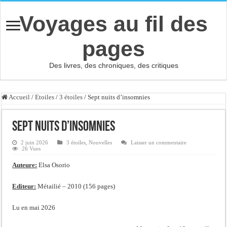
Voyages au fil des
pages
Des livres, des chroniques, des critiques
Accueil
/
Etoiles
/
3 étoiles
/
Sept nuits d’insomnies
Sept nuits d’insomnies
2 juin 2026
3 étoiles
,
Nouvelles
Laisser un commentaire
26 Vues
Auteure:
Elsa Osorio
Editeur:
Métailié – 2010 (156 pages)
Lu en mai 2026