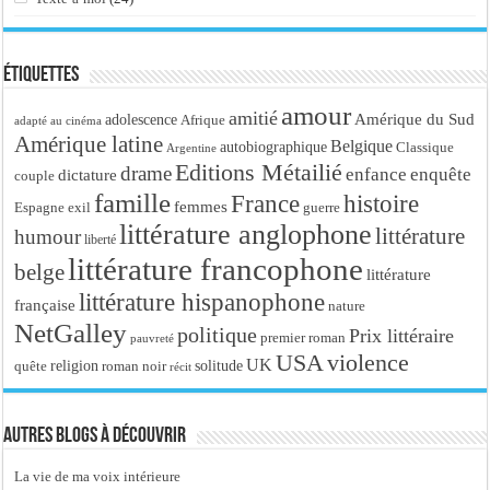
Étiquettes
amour
amitié
Amérique du Sud
adolescence
Afrique
adapté au cinéma
Amérique latine
Belgique
autobiographique
Classique
Argentine
Editions Métailié
drame
enfance
enquête
dictature
couple
famille
France
histoire
femmes
Espagne
exil
guerre
littérature anglophone
littérature
humour
liberté
littérature francophone
belge
littérature
littérature hispanophone
française
nature
NetGalley
politique
Prix littéraire
premier roman
pauvreté
USA
violence
UK
religion
roman noir
solitude
quête
récit
Autres blogs à découvrir
La vie de ma voix intérieure