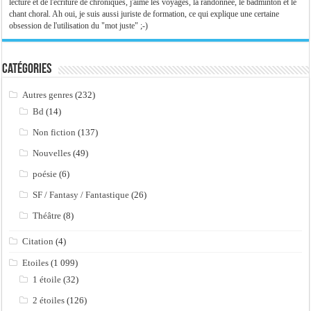
lecture et de l'écriture de chroniques, j'aime les voyages, la randonnée, le badminton et le
chant choral. Ah oui, je suis aussi juriste de formation, ce qui explique une certaine
obsession de l'utilisation du "mot juste" ;-)
Catégories
Autres genres
(232)
Bd
(14)
Non fiction
(137)
Nouvelles
(49)
poésie
(6)
SF / Fantasy / Fantastique
(26)
Théâtre
(8)
Citation
(4)
Etoiles
(1 099)
1 étoile
(32)
2 étoiles
(126)