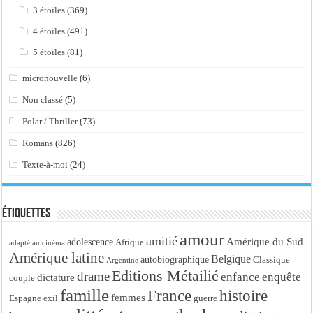
3 étoiles
(369)
4 étoiles
(491)
5 étoiles
(81)
micronouvelle
(6)
Non classé
(5)
Polar / Thriller
(73)
Romans
(826)
Texte-à-moi
(24)
Étiquettes
amour
amitié
Amérique du Sud
adolescence
Afrique
adapté au cinéma
Amérique latine
Belgique
autobiographique
Classique
Argentine
Editions Métailié
drame
enfance
enquête
dictature
couple
famille
France
histoire
femmes
Espagne
exil
guerre