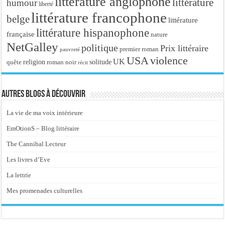
littérature anglophone
littérature
humour
liberté
littérature francophone
belge
littérature
littérature hispanophone
française
nature
NetGalley
politique
Prix littéraire
premier roman
pauvreté
USA
violence
UK
religion
roman noir
solitude
quête
récit
Autres blogs à découvrir
La vie de ma voix intérieure
EmOtionS – Blog littéraire
The Cannibal Lecteur
Les livres d’Eve
La lettrie
Mes promenades culturelles