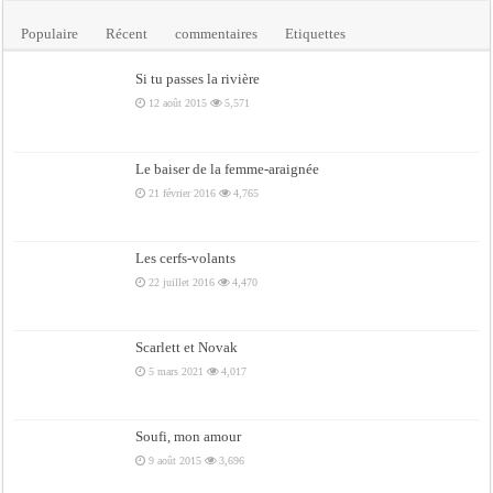
Populaire
Récent
commentaires
Etiquettes
Si tu passes la rivière
12 août 2015
5,571
Le baiser de la femme-araignée
21 février 2016
4,765
Les cerfs-volants
22 juillet 2016
4,470
Scarlett et Novak
5 mars 2021
4,017
Soufi, mon amour
9 août 2015
3,696