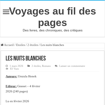
Voyages au fil des
pages
Des livres, des chroniques, des critiques
Accueil
/
Etoiles
/
2 étoiles
/
Les nuits blanches
Les nuits blanches
1 mars 2026
2 étoiles
,
Romans
Laisser un commentaire
83 Vues
Auteure:
Urszula Honek
Editeur:
Grasset – 4 février
2026 (240 pages)
Lu en février 2026