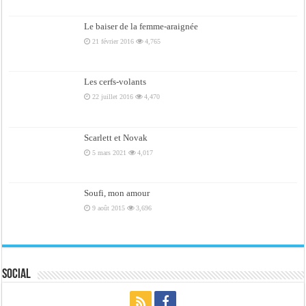
Le baiser de la femme-araignée
21 février 2016
4,765
Les cerfs-volants
22 juillet 2016
4,470
Scarlett et Novak
5 mars 2021
4,017
Soufi, mon amour
9 août 2015
3,696
Social