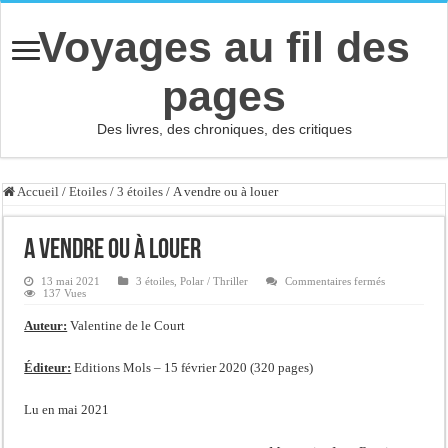
Voyages au fil des
pages
Des livres, des chroniques, des critiques
Accueil
/
Etoiles
/
3 étoiles
/
A vendre ou à louer
A vendre ou à louer
sur
13 mai 2021
3 étoiles
,
Polar / Thriller
Commentaires fermés
A
137 Vues
vendre
ou
Auteur:
Valentine de le Court
à
louer
Éditeur:
Editions Mols – 15 février 2020 (320 pages)
Lu en mai 2021