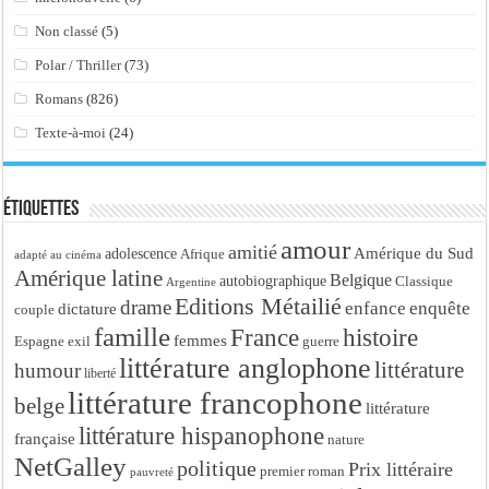
Non classé
(5)
Polar / Thriller
(73)
Romans
(826)
Texte-à-moi
(24)
Étiquettes
amour
amitié
Amérique du Sud
adolescence
Afrique
adapté au cinéma
Amérique latine
Belgique
autobiographique
Classique
Argentine
Editions Métailié
drame
enfance
enquête
dictature
couple
famille
France
histoire
femmes
Espagne
exil
guerre
littérature anglophone
littérature
humour
liberté
littérature francophone
belge
littérature
littérature hispanophone
française
nature
NetGalley
politique
Prix littéraire
premier roman
pauvreté