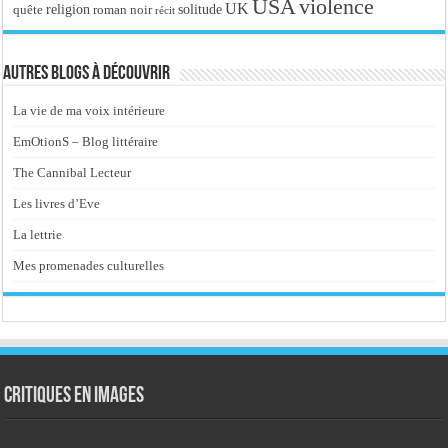
USA
violence
UK
religion
roman noir
solitude
quête
récit
Autres blogs à découvrir
La vie de ma voix intérieure
EmOtionS – Blog littéraire
The Cannibal Lecteur
Les livres d’Eve
La lettrie
Mes promenades culturelles
Critiques en images