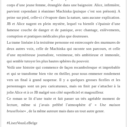
corps d’une jeune femme, étranglée dans une baignoire. Alice, infirmière,
parvient cependant à réanimer Machinka (puisque c’est son prénom). A
peine sur pied, celle-ci s’évapore dans la nature, sans aucune explication.
JB et Alice nagent en plein mystère, lequel va bientôt s’épaissir d’une
fameuse couche de danger et de panique, avec chantage, enlèvements,
corruption et pratiques médicales plus que douteuses.
La trame linéaire à la troisième personne est entrecoupée des murmures de
deux autres voix, celle de Machinka qui raconte son parcours, et celle
d’une mystérieuse journaliste, venimeuse, très ambitieuse et immorale,
qui semble tutoyer les plus hautes sphères du pouvoir.
Voilà une histoire qui commence de façon rocambolesque et improbable
et qui se transforme bien vite en thriller, pour nous emmener rondement
vers un final à grand suspense. Il y a quelques grosses ficelles et les
personnages sont un peu caricaturaux, mais on finit par s’attacher à la
jolie Alice et à ce JB malgré son côté superficiel et magouilleur.
Ce roman se lit d’une traite et fait passer un très agréable moment de
lecture, même si j’avais préféré l’atmosphère d’ «
Une maison
bruxelloise
« , de la même auteure mais dans un tout autre genre.
#LisezVousLeBelge