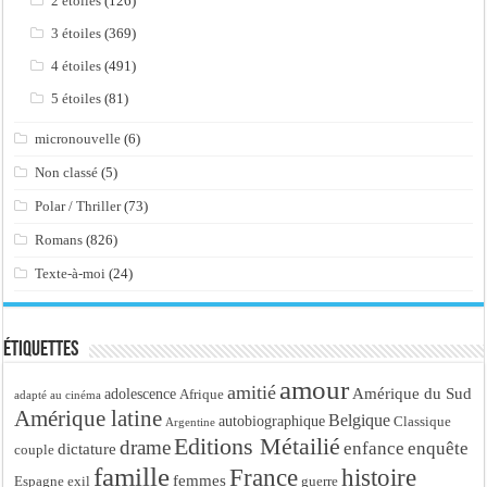
2 étoiles
(126)
3 étoiles
(369)
4 étoiles
(491)
5 étoiles
(81)
micronouvelle
(6)
Non classé
(5)
Polar / Thriller
(73)
Romans
(826)
Texte-à-moi
(24)
Étiquettes
amour
amitié
Amérique du Sud
adolescence
Afrique
adapté au cinéma
Amérique latine
Belgique
autobiographique
Classique
Argentine
Editions Métailié
drame
enfance
enquête
dictature
couple
famille
France
histoire
femmes
Espagne
exil
guerre