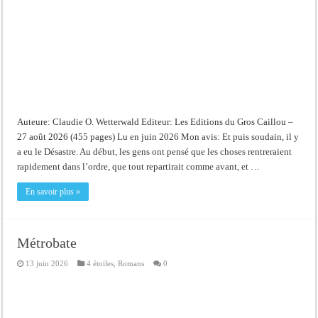
Auteure: Claudie O. Wetterwald Editeur: Les Editions du Gros Caillou –
27 août 2026 (455 pages) Lu en juin 2026 Mon avis: Et puis soudain, il y
a eu le Désastre. Au début, les gens ont pensé que les choses rentreraient
rapidement dans l’ordre, que tout repartirait comme avant, et …
En savoir plus »
Métrobate
13 juin 2026
4 étoiles
,
Romans
0