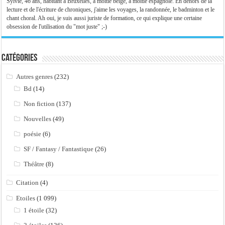
Sylvie, 46 ans, habitant à Bruxelles, à moitié belge, à moitié espagnole. En dehors de la
lecture et de l'écriture de chroniques, j'aime les voyages, la randonnée, le badminton et le
chant choral. Ah oui, je suis aussi juriste de formation, ce qui explique une certaine
obsession de l'utilisation du "mot juste" ;-)
Catégories
Autres genres
(232)
Bd
(14)
Non fiction
(137)
Nouvelles
(49)
poésie
(6)
SF / Fantasy / Fantastique
(26)
Théâtre
(8)
Citation
(4)
Etoiles
(1 099)
1 étoile
(32)