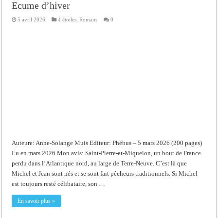
Ecume d’hiver
5 avril 2026
4 étoiles
,
Romans
0
Auteure: Anne-Solange Muis Editeur: Phébus – 5 mars 2026 (200 pages)
Lu en mars 2026 Mon avis: Saint-Pierre-et-Miquelon, un bout de France
perdu dans l’Atlantique nord, au large de Terre-Neuve. C’est là que
Michel et Jean sont nés et se sont fait pêcheurs traditionnels. Si Michel
est toujours resté célibataire, son …
En savoir plus »