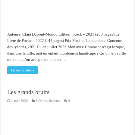
Auteure: Clara Dupont-Monod Editeur: Stock – 2021 (200 pages)/Le
Livre de Poche – 2022 (144 pages) Prix Femina, Landerneau, Goncourt
des lycéens, 2021 Lu en juillet 2026 Mon avis: Comment réagir lorsque,
dans une famille, naît un enfant lourdement handicapé ? Qu’on le veuille
ou non, qu’on accepte ou non cet …
En savoir plus »
Les grands bruits
2 août 2026
3 étoiles
,
Romans
0