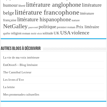
littérature anglophone
littérature
humour
liberté
littérature francophone
belge
littérature
littérature hispanophone
française
nature
NetGalley
politique
Prix littéraire
premier roman
pauvreté
USA
violence
UK
religion
roman noir
solitude
quête
récit
Autres blogs à découvrir
La vie de ma voix intérieure
EmOtionS – Blog littéraire
The Cannibal Lecteur
Les livres d’Eve
La lettrie
Mes promenades culturelles