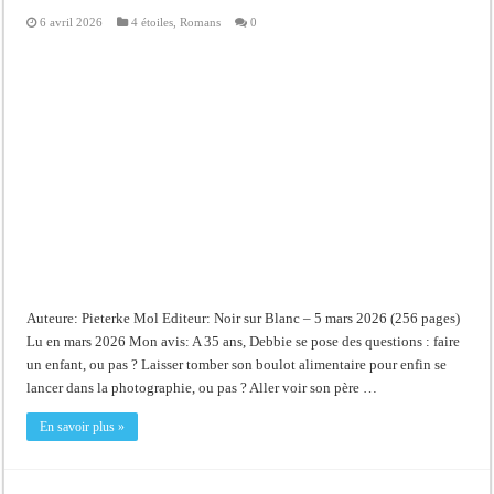
6 avril 2026
4 étoiles
,
Romans
0
Auteure: Pieterke Mol Editeur: Noir sur Blanc – 5 mars 2026 (256 pages)
Lu en mars 2026 Mon avis: A 35 ans, Debbie se pose des questions : faire
un enfant, ou pas ? Laisser tomber son boulot alimentaire pour enfin se
lancer dans la photographie, ou pas ? Aller voir son père …
En savoir plus »