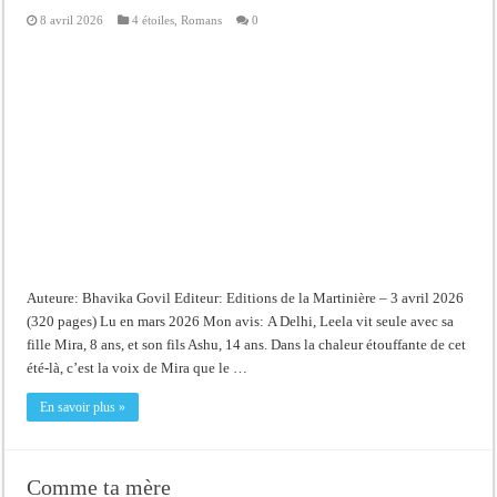
8 avril 2026
4 étoiles
,
Romans
0
Auteure: Bhavika Govil Editeur: Editions de la Martinière – 3 avril 2026
(320 pages) Lu en mars 2026 Mon avis: A Delhi, Leela vit seule avec sa
fille Mira, 8 ans, et son fils Ashu, 14 ans. Dans la chaleur étouffante de cet
été-là, c’est la voix de Mira que le …
En savoir plus »
Comme ta mère