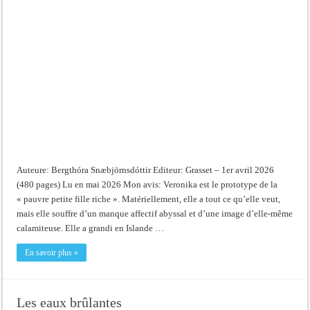
Auteure: Bergthóra Snæbjörnsdóttir Editeur: Grasset – 1er avril 2026
(480 pages) Lu en mai 2026 Mon avis: Veronika est le prototype de la
« pauvre petite fille riche ». Matériellement, elle a tout ce qu’elle veut,
mais elle souffre d’un manque affectif abyssal et d’une image d’elle-même
calamiteuse. Elle a grandi en Islande …
En savoir plus »
Les eaux brûlantes