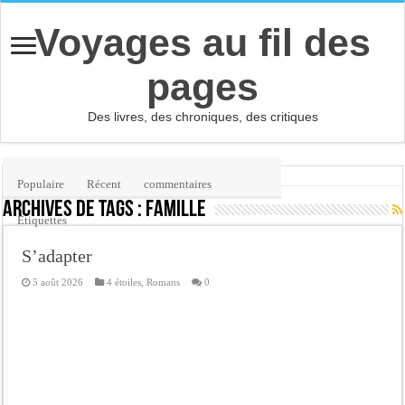
Voyages au fil des
pages
Des livres, des chroniques, des critiques
Accueil
/
Étiquette :
famille
Populaire
Récent
commentaires
Archives de tags :
famille
Etiquettes
S’adapter
5 août 2026
4 étoiles
,
Romans
0