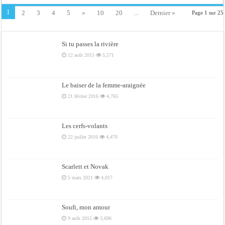
1
2
3
4
5
»
10
20
...
Dernier »
Page 1 sur 25
Si tu passes la rivière
12 août 2015
5,571
Le baiser de la femme-araignée
21 février 2016
4,765
Les cerfs-volants
22 juillet 2016
4,470
Scarlett et Novak
5 mars 2021
4,017
Soufi, mon amour
9 août 2015
3,696