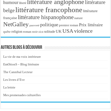
littérature anglophone
littérature
humour
liberté
littérature francophone
belge
littérature
littérature hispanophone
française
nature
NetGalley
politique
Prix littéraire
premier roman
pauvreté
USA
violence
UK
religion
roman noir
solitude
quête
récit
Autres blogs à découvrir
La vie de ma voix intérieure
EmOtionS – Blog littéraire
The Cannibal Lecteur
Les livres d’Eve
La lettrie
Mes promenades culturelles