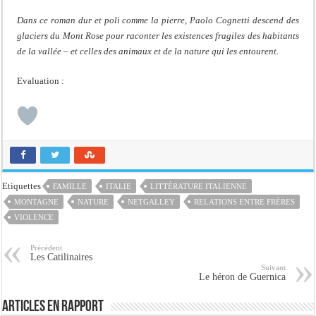
Dans ce roman dur et poli comme la pierre, Paolo Cognetti descend des
glaciers du Mont Rose pour raconter les existences fragiles des habitants
de la vallée – et celles des animaux et de la nature qui les entourent.
Evaluation :
Etiquettes
FAMILLE
ITALIE
LITTÉRATURE ITALIENNE
MONTAGNE
NATURE
NETGALLEY
RELATIONS ENTRE FRÈRES
VIOLENCE
Précédent
Les Catilinaires
Suivant
Le héron de Guernica
Articles en rapport