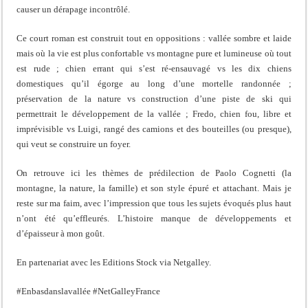
causer un dérapage incontrôlé.
Ce court roman est construit tout en oppositions : vallée sombre et laide
mais où la vie est plus confortable vs montagne pure et lumineuse où tout
est rude ; chien errant qui s’est ré-ensauvagé vs les dix chiens
domestiques qu’il égorge au long d’une mortelle randonnée ;
préservation de la nature vs construction d’une piste de ski qui
permettrait le développement de la vallée ; Fredo, chien fou, libre et
imprévisible vs Luigi, rangé des camions et des bouteilles (ou presque),
qui veut se construire un foyer.
On retrouve ici les thèmes de prédilection de Paolo Cognetti (la
montagne, la nature, la famille) et son style épuré et attachant. Mais je
reste sur ma faim, avec l’impression que tous les sujets évoqués plus haut
n’ont été qu’effleurés. L’histoire manque de développements et
d’épaisseur à mon goût.
En partenariat avec les Editions Stock via Netgalley.
#Enbasdanslavallée #NetGalleyFrance