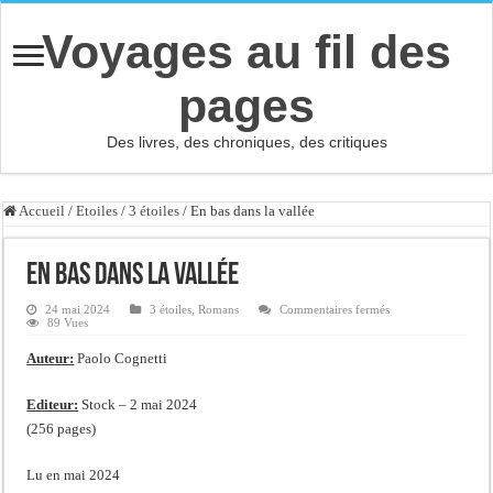
Voyages au fil des
pages
Des livres, des chroniques, des critiques
Accueil
/
Etoiles
/
3 étoiles
/
En bas dans la vallée
En bas dans la vallée
sur
24 mai 2024
3 étoiles
,
Romans
Commentaires fermés
En
89 Vues
bas
dans
Auteur:
Paolo Cognetti
la
vallée
Editeur:
Stock – 2 mai 2024
(256 pages)
Lu en mai 2024