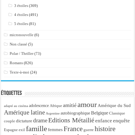
3 étoiles
(369)
4 étoiles
(491)
5 étoiles
(81)
micronouvelle
(6)
Non classé
(5)
Polar / Thriller
(73)
Romans
(826)
Texte-à-moi
(24)
Étiquettes
amour
amitié
Amérique du Sud
adolescence
Afrique
adapté au cinéma
Amérique latine
Belgique
autobiographique
Classique
Argentine
Editions Métailié
drame
enfance
enquête
dictature
couple
famille
France
histoire
femmes
Espagne
exil
guerre