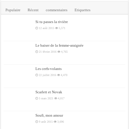
Populaire
Récent
commentaires
Etiquettes
Si tu passes la rivière
12 août 2015
5,571
Le baiser de la femme-araignée
21 février 2016
4,765
Les cerfs-volants
22 juillet 2016
4,470
Scarlett et Novak
5 mars 2021
4,017
Soufi, mon amour
9 août 2015
3,696