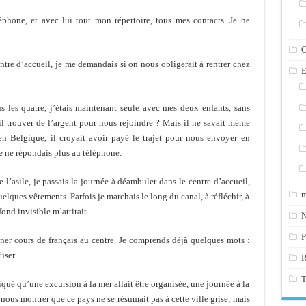
éphone, et avec lui tout mon répertoire, tous mes contacts. Je ne
C
ntre d’accueil, je me demandais si on nous obligerait à rentrer chez
E
s les quatre, j’étais maintenant seule avec mes deux enfants, sans
t-il trouver de l’argent pour nous rejoindre ? Mais il ne savait même
n Belgique, il croyait avoir payé le trajet pour nous envoyer en
 ne répondais plus au téléphone.
 l’asile, je passais la journée à déambuler dans le centre d’accueil,
m
quelques vêtements. Parfois je marchais le long du canal, à réfléchir, à
ond invisible m’attirait.
N
P
ner cours de français au centre. Je comprends déjà quelques mots :
user.
T
liqué qu’une excursion à la mer allait être organisée, une journée à la
 nous montrer que ce pays ne se résumait pas à cette ville grise, mais