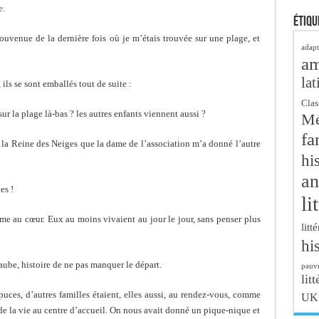
e.
Étiqu
ouvenue de la dernière fois où je m’étais trouvée sur une plage, et
adapt
a
lat
ils se sont emballés tout de suite :
Clas
ur la plage là-bas ? les autres enfants viennent aussi ?
Mé
fa
 la Reine des Neiges que la dame de l’association m’a donné l’autre
hi
an
es !
li
e au cœur. Eux au moins vivaient au jour le jour, sans penser plus
litt
hi
’aube, histoire de ne pas manquer le départ.
pauvr
litt
uces, d’autres familles étaient, elles aussi, au rendez-vous, comme
UK
 de la vie au centre d’accueil. On nous avait donné un pique-nique et