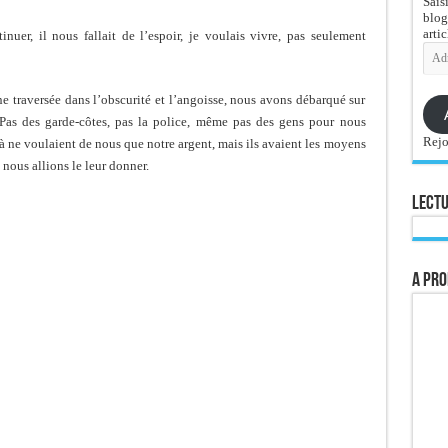
Sais
blog
artic
nuer, il nous fallait de l’espoir, je voulais vivre, pas seulement
Adre
e-
mail
une traversée dans l’obscurité et l’angoisse, nous avons débarqué sur
 Pas des garde-côtes, pas la police, même pas des gens pour nous
Rejo
 ne voulaient de nous que notre argent, mais ils avaient les moyens
 nous allions le leur donner.
Lectu
A pro