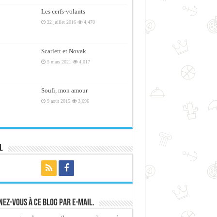
Les cerfs-volants
22 juillet 2016
4,470
Scarlett et Novak
5 mars 2021
4,017
Soufi, mon amour
9 août 2015
3,696
l
ez-vous à ce blog par e-mail.