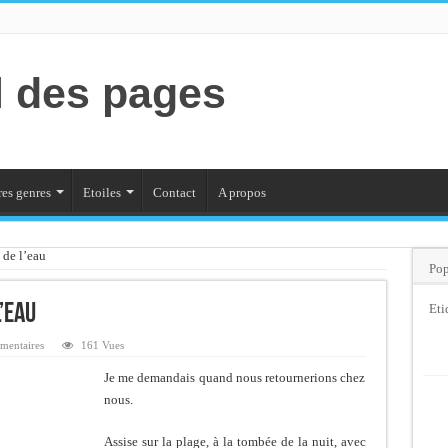
l des pages
es genres
Etoiles
Contact
A propos
 de l’eau
Pop
’eau
Eti
mentaires
161 Vues
Je me demandais quand nous retournerions chez
nous.
Assise sur la plage, à la tombée de la nuit, avec