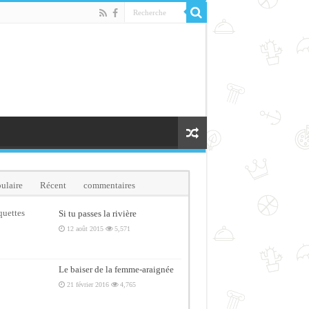
ulaire
Récent
commentaires
quettes
Si tu passes la rivière
12 août 2015
5,571
Le baiser de la femme-araignée
21 février 2016
4,765