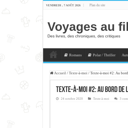
Plan du site
VENDREDI , 7 AOÛT 2026
Voyages au fi
Des livres, des chroniques, des critiques
Romans
Polar / Thriller
Autr
Accueil
/
Texte-à-moi
/
Texte-à-moi #2: Au bord
Texte-à-moi #2: Au bord de l
24 octobre 2020
Texte-à-moi
3 com