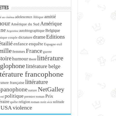
ettes
amitié
adolescence
Afrique
é au cinéma
mour
Amérique
Amérique du Sud
ine
Belgique
autobiographique
Argentine
Editions
drame
dictature
sique
couple
tailié
enfance
enquête
Espagne
exil
mille
France
femmes
guerre
littérature
stoire
humour
liberté
glophone
littérature belge
ttérature francophone
littérature
érature française
NetGalley
spanophone
nature
politique
Prix
premier roman
eté
éraire
religion
roman noir
solitude
quête
récit
USA
violence