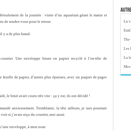
Autre
déroulement de la journée : visite d’un aquarium géant le matin et
La v
ieu de rendez-vous pour le retour.
EmOt
il y a de plus banal.
The 
Les 
La le
 courrier. Une enveloppe brune en papier recyclé à l’en-tête de
Mes 
e feuille de papier, d’autres plus épaisses, avec un paquet de pages
, le bruit avait couru très vite : ça y est, ils ont décidé !
emandé anxieusement. Tremblante, la tête ailleurs, je suis pourtant
 voir si j’avais reçu du courrier, moi aussi.
t qu’une enveloppe, à mon nom.