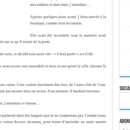
mes enfants et mon mari, j’attendais…
A peine quelques jours avant, j’étais arrivée à la
boutique, comme tous les matins.
Elle avait été incendiée, tout le matériel avait
 sur ce qu’il restait de la porte.
 suite, et décidé tout aussi vite : « il faut partir », a-t-il dit.
t, nous avons tout rassemblé et nous avons quitté la ville, laissant là
sse calme. Cela voulait forcément dire loin, de l’autre côté de l’eau.
Socia
erait pas monter dans un avion. A un moment, il faudrait traverser.
ri, j’attendais ce bateau…
ui parlaient dans des langues que je ne comprenais pas. Comme nous,
Abonn
nde connu devenu incertain, pour tenter d’atteindre un autre monde