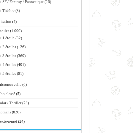
SF / Fantasy / Fantastique
(26)
Théâtre
(8)
itation
(4)
toiles
(1 099)
1 étoile
(32)
2 étoiles
(126)
3 étoiles
(369)
4 étoiles
(491)
5 étoiles
(81)
icronouvelle
(6)
on classé
(5)
olar / Thriller
(73)
Romans
(826)
exte-à-moi
(24)