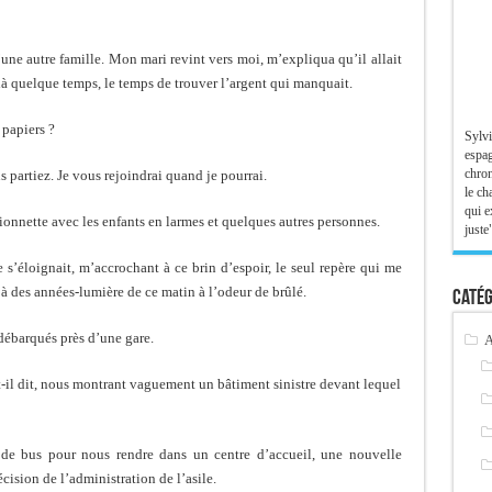
’une autre famille. Mon mari revint vers moi, m’expliqua qu’il allait
t là quelque temps, le temps de trouver l’argent qui manquait.
 papiers ?
Sylvi
espag
chron
us partiez. Je vous rejoindrai quand je pourrai.
le ch
qui e
nnette avec les enfants en larmes et quelques autres personnes.
juste"
s’éloignait, m’accrochant à ce brin d’espoir, le seul repère qui me
à à des années-lumière de ce matin à l’odeur de brûlé.
Catég
débarqués près d’une gare.
A
a-t-il dit, nous montrant vaguement un bâtiment sinistre devant lequel
et de bus pour nous rendre dans un centre d’accueil, une nouvelle
ision de l’administration de l’asile.