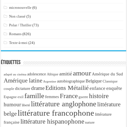
micronouvelle
(6)
Non classé
(5)
Polar / Thriller
(73)
Romans
(826)
Texte-à-moi
(24)
Étiquettes
amour
amitié
Amérique du Sud
adolescence
Afrique
adapté au cinéma
Amérique latine
Belgique
autobiographique
Classique
Argentine
Editions Métailié
drame
enfance
enquête
dictature
couple
famille
France
histoire
femmes
Espagne
exil
guerre
littérature anglophone
littérature
humour
liberté
littérature francophone
belge
littérature
littérature hispanophone
française
nature