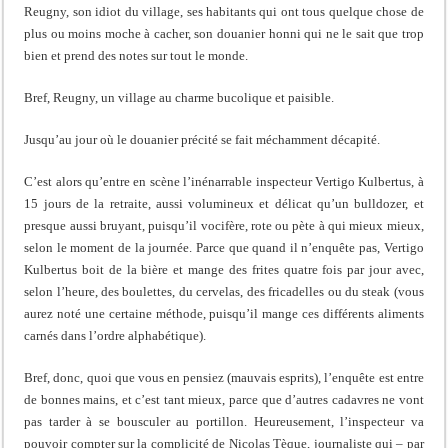
Reugny, son idiot du village, ses habitants qui ont tous quelque chose de
plus ou moins moche à cacher, son douanier honni qui ne le sait que trop
bien et prend des notes sur tout le monde.
Bref, Reugny, un village au charme bucolique et paisible.
Jusqu’au jour où le douanier précité se fait méchamment décapité.
C’est alors qu’entre en scène l’inénarrable inspecteur Vertigo Kulbertus, à
15 jours de la retraite, aussi volumineux et délicat qu’un bulldozer, et
presque aussi bruyant, puisqu’il vocifère, rote ou pète à qui mieux mieux,
selon le moment de la journée. Parce que quand il n’enquête pas, Vertigo
Kulbertus boit de la bière et mange des frites quatre fois par jour avec,
selon l’heure, des boulettes, du cervelas, des fricadelles ou du steak (vous
aurez noté une certaine méthode, puisqu’il mange ces différents aliments
carnés dans l’ordre alphabétique).
Bref, donc, quoi que vous en pensiez (mauvais esprits), l’enquête est entre
de bonnes mains, et c’est tant mieux, parce que d’autres cadavres ne vont
pas tarder à se bousculer au portillon. Heureusement, l’inspecteur va
pouvoir compter sur la complicité de Nicolas Tèque, journaliste qui – par