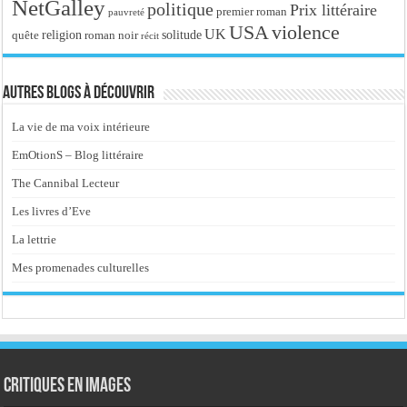
NetGalley
politique
Prix littéraire
premier roman
pauvreté
USA
violence
UK
religion
roman noir
solitude
quête
récit
Autres blogs à découvrir
La vie de ma voix intérieure
EmOtionS – Blog littéraire
The Cannibal Lecteur
Les livres d’Eve
La lettrie
Mes promenades culturelles
Critiques en images