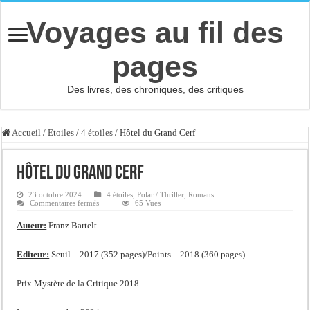
Voyages au fil des
pages
Des livres, des chroniques, des critiques
Accueil
/
Etoiles
/
4 étoiles
/
Hôtel du Grand Cerf
Hôtel du Grand Cerf
23 octobre 2024
4 étoiles
,
Polar / Thriller
,
Romans
sur
Commentaires fermés
65 Vues
Hôtel
du
Auteur:
Franz Bartelt
Grand
Cerf
Editeur:
Seuil – 2017 (352 pages)/Points – 2018 (360 pages)
Prix Mystère de la Critique 2018