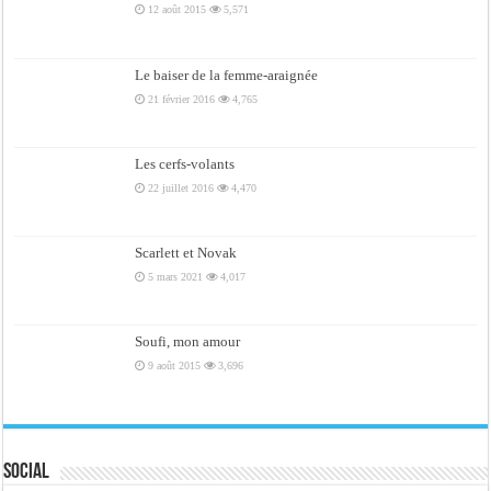
12 août 2015
5,571
Le baiser de la femme-araignée
21 février 2016
4,765
Les cerfs-volants
22 juillet 2016
4,470
Scarlett et Novak
5 mars 2021
4,017
Soufi, mon amour
9 août 2015
3,696
Social