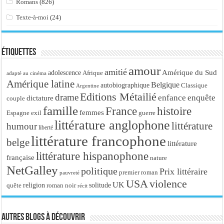
Romans
(826)
Texte-à-moi
(24)
Étiquettes
amour
amitié
Amérique du Sud
adolescence
Afrique
adapté au cinéma
Amérique latine
Belgique
autobiographique
Classique
Argentine
Editions Métailié
drame
enfance
enquête
dictature
couple
famille
France
histoire
femmes
Espagne
exil
guerre
littérature anglophone
littérature
humour
liberté
littérature francophone
belge
littérature
littérature hispanophone
française
nature
NetGalley
politique
Prix littéraire
premier roman
pauvreté
USA
violence
UK
religion
roman noir
solitude
quête
récit
Autres blogs à découvrir