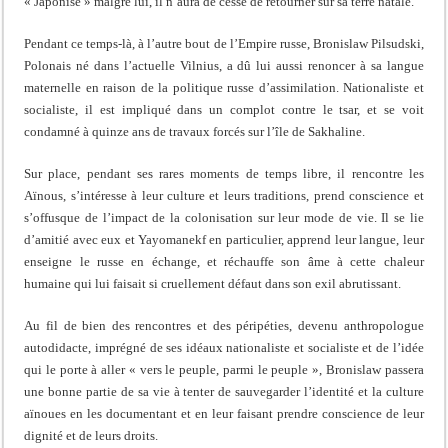
« Japonisé » malgré lui, il n’aura de cesse de retourner sur sa terre natale.
Pendant ce temps-là, à l’autre bout de l’Empire russe, Bronislaw Pilsudski,
Polonais né dans l’actuelle Vilnius, a dû lui aussi renoncer à sa langue
maternelle en raison de la politique russe d’assimilation. Nationaliste et
socialiste, il est impliqué dans un complot contre le tsar, et se voit
condamné à quinze ans de travaux forcés sur l’île de Sakhaline.
Sur place, pendant ses rares moments de temps libre, il rencontre les
Aïnous, s’intéresse à leur culture et leurs traditions, prend conscience et
s’offusque de l’impact de la colonisation sur leur mode de vie. Il se lie
d’amitié avec eux et Yayomanekf en particulier, apprend leur langue, leur
enseigne le russe en échange, et réchauffe son âme à cette chaleur
humaine qui lui faisait si cruellement défaut dans son exil abrutissant.
Au fil de bien des rencontres et des péripéties, devenu anthropologue
autodidacte, imprégné de ses idéaux nationaliste et socialiste et de l’idée
qui le porte à aller « vers le peuple, parmi le peuple », Bronislaw passera
une bonne partie de sa vie à tenter de sauvegarder l’identité et la culture
aïnoues en les documentant et en leur faisant prendre conscience de leur
dignité et de leurs droits.