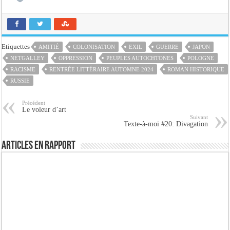
Etiquettes
AMITIÉ
COLONISATION
EXIL
GUERRE
JAPON
NETGALLEY
OPPRESSION
PEUPLES AUTOCHTONES
POLOGNE
RACISME
RENTRÉE LITTÉRAIRE AUTOMNE 2024
ROMAN HISTORIQUE
RUSSIE
Précédent
Le voleur d’art
Suivant
Texte-à-moi #20: Divagation
Articles en rapport