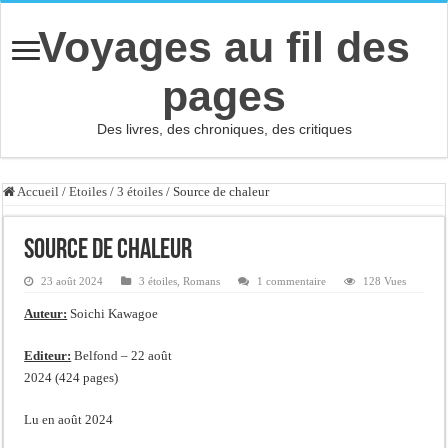
Voyages au fil des
pages
Des livres, des chroniques, des critiques
Accueil
/
Etoiles
/
3 étoiles
/
Source de chaleur
Source de chaleur
23 août 2024
3 étoiles
,
Romans
1 commentaire
128 Vues
Auteur:
Soichi Kawagoe
Editeur:
Belfond – 22 août
2024 (424 pages)
Lu en août 2024