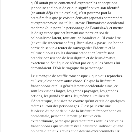
qu’il aurait pu se contenter d’exprimer les conceptions
japonaise et aïnoue de ce que signifie vivre son identité
(ça aurait déjà été un exploit), c’est pour ma part la
première fois que je vois un écrivain japonais comprendre
et exprimer avec une telle justesse l’humanisme occidental
moderne (que porte le personnage de Bronislaw), et mettre
le doigt sur ce que cet humanisme porte en soi de
colonialisme latent, tout anti-colonialiste qu’il croie être
(et veuille sincèrement être). Bronislaw, « passe une bonne
partie de sa vie à tenter de sauvegarder l’identité et la
culture aïnoues en les documentant et en leur faisant
prendre conscience de leur dignité et de leurs droits »,
exactement. Sauf que ce n’était pas ce que les Aïnous lui
demandaient. D’où le tragique du personnage.
Le « manque de souffle romanesque » que vous reprochez
au livre, c’est encore autre chose. Ce que la littérature
francophone et plus généralement occidentale aime, ce
sont les visions larges, les grands paysages, les grandes
actions, les grands destins. Ici, même au milieu de
l’Antarctique, la vision ne couvre qu’un cercle de quelques
mètres autour des personnages. C’est peut-être une
faiblesse du point de vue de la littérature francophone ou
occidentale, personnellement, je trouve cela
extraordinaire, parce que justement rares sont les écrivains
francophones qui savent rester à hauteur d’individu quand
on parle d’enjeux graves et de destins exceptionnels. Or,