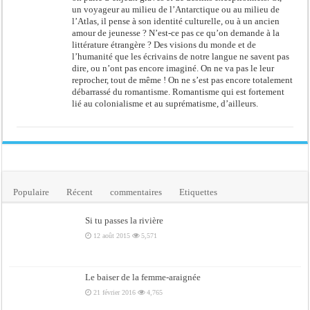
un voyageur au milieu de l’Antarctique ou au milieu de
l’Atlas, il pense à son identité culturelle, ou à un ancien
amour de jeunesse ? N’est-ce pas ce qu’on demande à la
littérature étrangère ? Des visions du monde et de
l’humanité que les écrivains de notre langue ne savent pas
dire, ou n’ont pas encore imaginé. On ne va pas le leur
reprocher, tout de même ! On ne s’est pas encore totalement
débarrassé du romantisme. Romantisme qui est fortement
lié au colonialisme et au suprématisme, d’ailleurs.
Populaire
Récent
commentaires
Etiquettes
Si tu passes la rivière
12 août 2015
5,571
Le baiser de la femme-araignée
21 février 2016
4,765