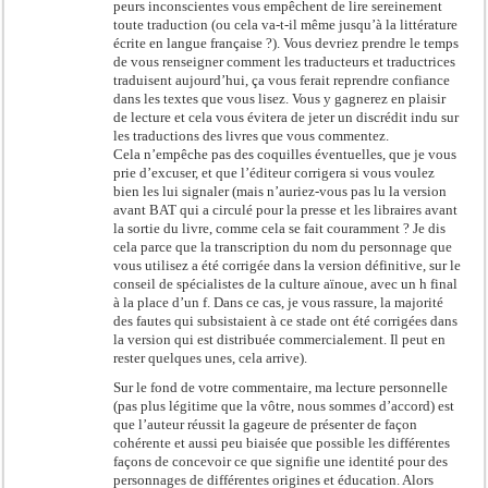
peurs inconscientes vous empêchent de lire sereinement
toute traduction (ou cela va-t-il même jusqu’à la littérature
écrite en langue française ?). Vous devriez prendre le temps
de vous renseigner comment les traducteurs et traductrices
traduisent aujourd’hui, ça vous ferait reprendre confiance
dans les textes que vous lisez. Vous y gagnerez en plaisir
de lecture et cela vous évitera de jeter un discrédit indu sur
les traductions des livres que vous commentez.
Cela n’empêche pas des coquilles éventuelles, que je vous
prie d’excuser, et que l’éditeur corrigera si vous voulez
bien les lui signaler (mais n’auriez-vous pas lu la version
avant BAT qui a circulé pour la presse et les libraires avant
la sortie du livre, comme cela se fait couramment ? Je dis
cela parce que la transcription du nom du personnage que
vous utilisez a été corrigée dans la version définitive, sur le
conseil de spécialistes de la culture aïnoue, avec un h final
à la place d’un f. Dans ce cas, je vous rassure, la majorité
des fautes qui subsistaient à ce stade ont été corrigées dans
la version qui est distribuée commercialement. Il peut en
rester quelques unes, cela arrive).
Sur le fond de votre commentaire, ma lecture personnelle
(pas plus légitime que la vôtre, nous sommes d’accord) est
que l’auteur réussit la gageure de présenter de façon
cohérente et aussi peu biaisée que possible les différentes
façons de concevoir ce que signifie une identité pour des
personnages de différentes origines et éducation. Alors