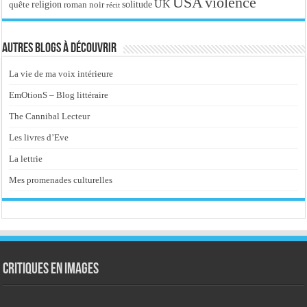
USA
violence
UK
religion
roman noir
solitude
quête
récit
Autres blogs à découvrir
La vie de ma voix intérieure
EmOtionS – Blog littéraire
The Cannibal Lecteur
Les livres d’Eve
La lettrie
Mes promenades culturelles
Critiques en images