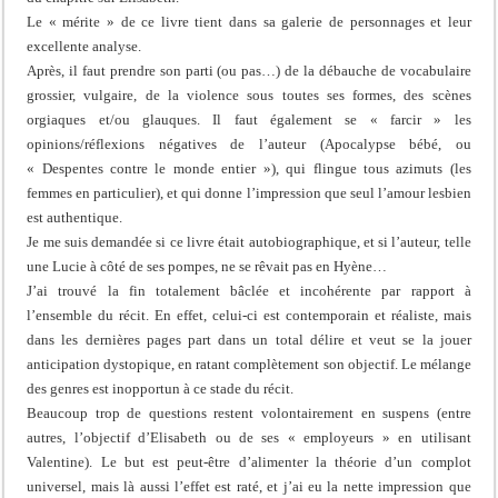
Le « mérite » de ce livre tient dans sa galerie de personnages et leur
excellente analyse.
Après, il faut prendre son parti (ou pas…) de la débauche de vocabulaire
grossier, vulgaire, de la violence sous toutes ses formes, des scènes
orgiaques et/ou glauques. Il faut également se « farcir » les
opinions/réflexions négatives de l’auteur (Apocalypse bébé, ou
« Despentes contre le monde entier »), qui flingue tous azimuts (les
femmes en particulier), et qui donne l’impression que seul l’amour lesbien
est authentique.
Je me suis demandée si ce livre était autobiographique, et si l’auteur, telle
une Lucie à côté de ses pompes, ne se rêvait pas en Hyène…
J’ai trouvé la fin totalement bâclée et incohérente par rapport à
l’ensemble du récit. En effet, celui-ci est contemporain et réaliste, mais
dans les dernières pages part dans un total délire et veut se la jouer
anticipation dystopique, en ratant complètement son objectif. Le mélange
des genres est inopportun à ce stade du récit.
Beaucoup trop de questions restent volontairement en suspens (entre
autres, l’objectif d’Elisabeth ou de ses « employeurs » en utilisant
Valentine). Le but est peut-être d’alimenter la théorie d’un complot
universel, mais là aussi l’effet est raté, et j’ai eu la nette impression que