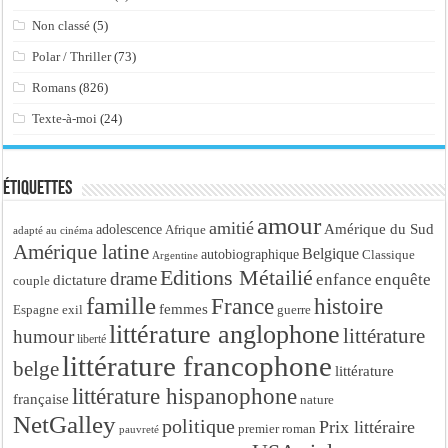
Non classé
(5)
Polar / Thriller
(73)
Romans
(826)
Texte-à-moi
(24)
Étiquettes
amour
amitié
Amérique du Sud
adolescence
Afrique
adapté au cinéma
Amérique latine
Belgique
autobiographique
Classique
Argentine
Editions Métailié
drame
enfance
enquête
dictature
couple
famille
France
histoire
femmes
Espagne
exil
guerre
littérature anglophone
littérature
humour
liberté
littérature francophone
belge
littérature
littérature hispanophone
française
nature
NetGalley
politique
Prix littéraire
premier roman
pauvreté