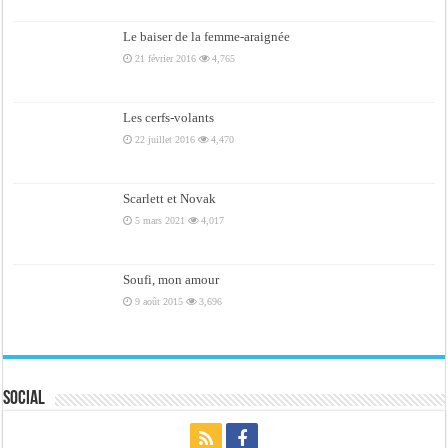
Le baiser de la femme-araignée
21 février 2016
4,765
Les cerfs-volants
22 juillet 2016
4,470
Scarlett et Novak
5 mars 2021
4,017
Soufi, mon amour
9 août 2015
3,696
Social