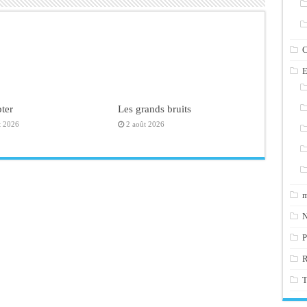
C
E
ter
Les grands bruits
t 2026
2 août 2026
m
N
P
T