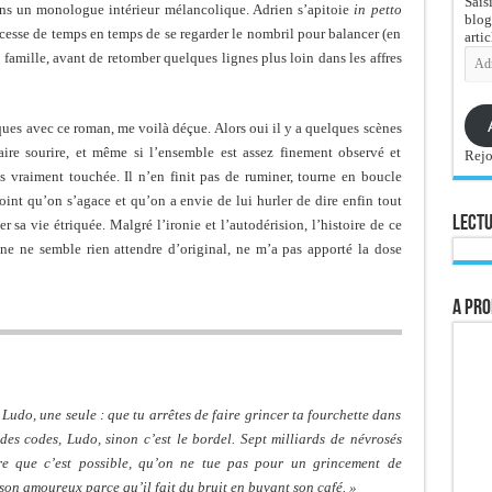
Sais
ans un monologue intérieur mélancolique. Adrien s’apitoie
in petto
blog
s cesse de temps en temps de se regarder le nombril pour balancer (en
artic
Adre
famille, avant de retomber quelques lignes plus loin dans les affres
e-
mail
ques avec ce roman, me voilà déçue. Alors oui il y a quelques scènes
faire sourire, et même si l’ensemble est assez finement observé et
Rejo
s vraiment touchée. Il n’en finit pas de ruminer, tourne en boucle
int qu’on s’agace et qu’on a envie de lui hurler de dire enfin tout
Lectu
r sa vie étriquée. Malgré l’ironie et l’autodérision, l’histoire de ce
e ne semble rien attendre d’original, ne m’a pas apporté la dose
A pro
Ludo, une seule : que tu arrêtes de faire grincer ta fourchette dans
 des codes, Ludo, sinon c’est le bordel. Sept milliards de névrosés
ire que c’est possible, qu’on ne tue pas pour un grincement de
 son amoureux parce qu’il fait du bruit en buvant son café. »