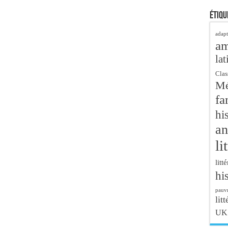
Étiqu
adapt
a
lat
Clas
Mé
fa
hi
an
li
litt
hi
pauvr
litt
UK