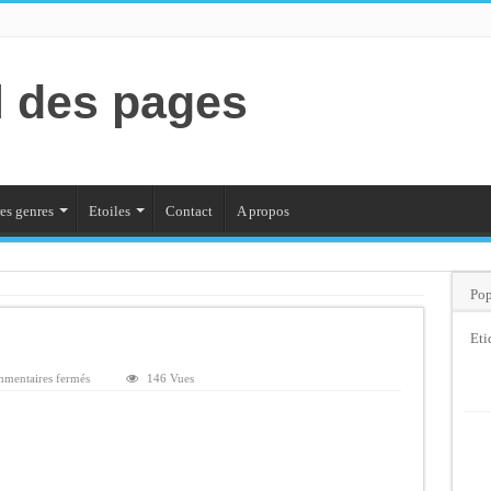
l des pages
es genres
Etoiles
Contact
A propos
Pop
Eti
sur
mentaires fermés
146 Vues
Le
discours