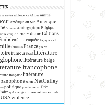
ettes
amitié
adolescence
Afrique
é au cinéma
mour
Amérique
Amérique du Sud
ine
Belgique
autobiographique
Argentine
Editions
drame
dictature
sique
couple
tailié
enfance
enquête
Espagne
exil
mille
France
femmes
guerre
littérature
stoire
humour
liberté
glophone
littérature belge
ttérature francophone
littérature
érature française
NetGalley
spanophone
nature
politique
Prix
premier roman
eté
éraire
religion
roman noir
solitude
quête
récit
USA
violence