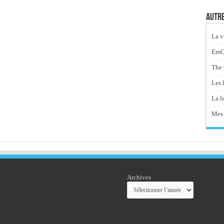
Autre
La v
EmOt
The 
Les 
La le
Mes 
Archives