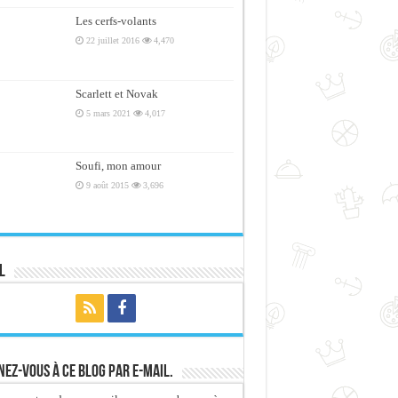
Les cerfs-volants
22 juillet 2016
4,470
Scarlett et Novak
5 mars 2021
4,017
Soufi, mon amour
9 août 2015
3,696
l
ez-vous à ce blog par e-mail.