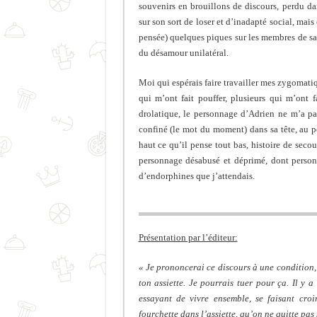
souvenirs en brouillons de discours, perdu d
sur son sort de loser et d’inadapté social, mai
pensée) quelques piques sur les membres de sa 
du désamour unilatéral.
Moi qui espérais faire travailler mes zygomati
qui m’ont fait pouffer, plusieurs qui m’ont 
drolatique, le personnage d’Adrien ne m’a pa
confiné (le mot du moment) dans sa tête, au po
haut ce qu’il pense tout bas, histoire de secoue
personnage désabusé et déprimé, dont personn
d’endorphines que j’attendais.
Présentation par l’éditeur:
« Je prononcerai ce discours à une condition, 
ton assiette. Je pourrais tuer pour ça. Il y a
essayant de vivre ensemble, se faisant cro
fourchette dans l’assiette, qu’on ne quitte pas