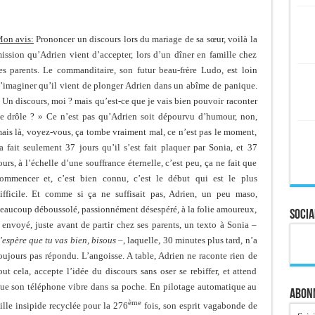
on avis:
Prononcer un discours lors du mariage de sa sœur, voilà la
ission qu’Adrien vient d’accepter, lors d’un dîner en famille chez
es parents. Le commanditaire, son futur beau-frère Ludo, est loin
’imaginer qu’il vient de plonger Adrien dans un abîme de panique.
 Un discours, moi ? mais qu’est-ce que je vais bien pouvoir raconter
e drôle ? » Ce n’est pas qu’Adrien soit dépourvu d’humour, non,
ais là, voyez-vous, ça tombe vraiment mal, ce n’est pas le moment,
a fait seulement 37 jours qu’il s’est fait plaquer par Sonia, et 37
ours, à l’échelle d’une souffrance éternelle, c’est peu, ça ne fait que
ommencer et, c’est bien connu, c’est le début qui est le plus
ifficile. Et comme si ça ne suffisait pas, Adrien, un peu maso,
eaucoup déboussolé, passionnément désespéré, à la folie amoureux,
Socia
 envoyé, juste avant de partir chez ses parents, un texto à Sonia –
’espère que tu vas bien, bisous
–, laquelle, 30 minutes plus tard, n’a
oujours pas répondu. L’angoisse. A table, Adrien ne raconte rien de
out cela, accepte l’idée du discours sans oser se rebiffer, et attend
ue son téléphone vibre dans sa poche. En pilotage automatique au
Abonn
ème
lle insipide recyclée pour la 276
fois, son esprit vagabonde de