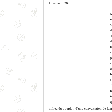
Lu en avril 2020
M
m
s
d
«
d
m
ç
j
c
d
b
a
J
t
t
q
milieu du bourdon d’une conversation de fami