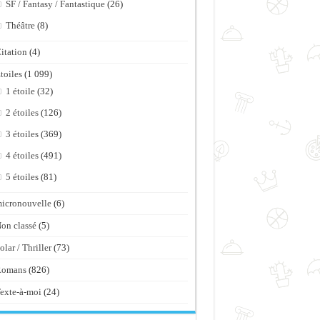
SF / Fantasy / Fantastique
(26)
Théâtre
(8)
itation
(4)
toiles
(1 099)
1 étoile
(32)
2 étoiles
(126)
3 étoiles
(369)
4 étoiles
(491)
5 étoiles
(81)
icronouvelle
(6)
on classé
(5)
olar / Thriller
(73)
Romans
(826)
exte-à-moi
(24)