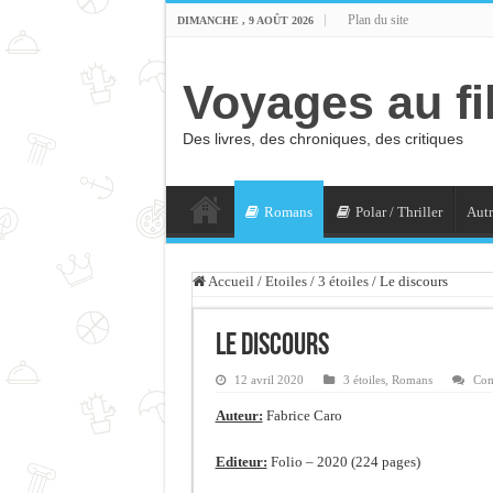
Plan du site
DIMANCHE , 9 AOÛT 2026
Voyages au fi
Des livres, des chroniques, des critiques
Romans
Polar / Thriller
Autr
Accueil
/
Etoiles
/
3 étoiles
/
Le discours
Le discours
12 avril 2020
3 étoiles
,
Romans
Com
Auteur:
Fabrice Caro
Editeur:
Folio – 2020 (224 pages)