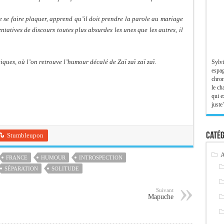
de se faire plaquer, apprend qu’il doit prendre la parole au mariage
entatives de discours toutes plus absurdes les unes que les autres, il
ques, où l’on retrouve l’humour décalé de Zaï zaï zaï zaï.
Sylvi
espag
chron
le ch
qui e
juste"
Catég
Stumbleupon
A
FRANCE
HUMOUR
INTROSPECTION
SÉPARATION
SOLITUDE
Suivant
Mapuche