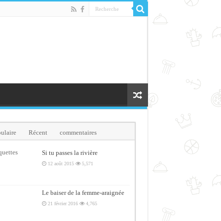
ulaire
Récent
commentaires
quettes
Si tu passes la rivière
12 août 2015
5,571
Le baiser de la femme-araignée
21 février 2016
4,765