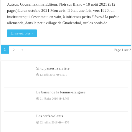
Auteur: Gouzel Iakhina Editeur: Noir sur Blanc – 19 août 2021 (512
pages) Lu en octobre 2021 Mon avis: Il était une fois, vers 1920, un
instituteur qui s’escrimait, en vain, à initier ses petits élèves à la poésie
allemande, dans le petit village de Gnadenthal, sur les bords de …
En savoir plus »
1
2
»
Page 1 sur 2
Si tu passes la rivière
12 août 2015
5,571
Le baiser de la femme-araignée
21 février 2016
4,765
Les cerfs-volants
22 juillet 2016
4,470