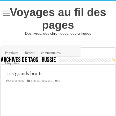
Voyages au fil des
pages
Des livres, des chroniques, des critiques
Accueil
/
Étiquette :
Russie
Populaire
Récent
commentaires
Archives de tags :
Russie
Etiquettes
Les grands bruits
2 août 2026
3 étoiles
,
Romans
0