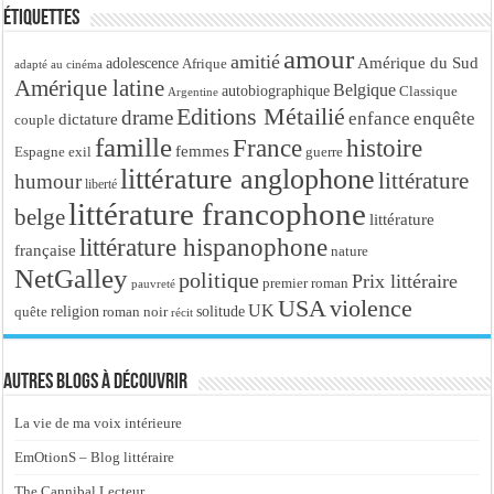
Étiquettes
amour
amitié
Amérique du Sud
adolescence
Afrique
adapté au cinéma
Amérique latine
Belgique
autobiographique
Classique
Argentine
Editions Métailié
drame
enfance
enquête
dictature
couple
famille
France
histoire
femmes
Espagne
exil
guerre
littérature anglophone
littérature
humour
liberté
littérature francophone
belge
littérature
littérature hispanophone
française
nature
NetGalley
politique
Prix littéraire
premier roman
pauvreté
USA
violence
UK
religion
roman noir
solitude
quête
récit
Autres blogs à découvrir
La vie de ma voix intérieure
EmOtionS – Blog littéraire
The Cannibal Lecteur