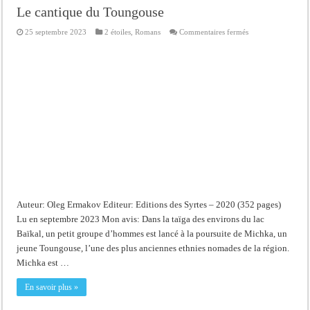
Le cantique du Toungouse
sur
25 septembre 2023
2 étoiles
,
Romans
Commentaires fermés
Le
cantique
du
Toungouse
Auteur: Oleg Ermakov Editeur: Editions des Syrtes – 2020 (352 pages)
Lu en septembre 2023 Mon avis: Dans la taïga des environs du lac
Baïkal, un petit groupe d’hommes est lancé à la poursuite de Michka, un
jeune Toungouse, l’une des plus anciennes ethnies nomades de la région.
Michka est …
En savoir plus »