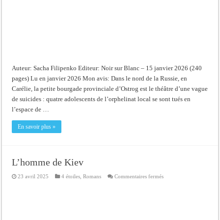
Auteur: Sacha Filipenko Editeur: Noir sur Blanc – 15 janvier 2026 (240
pages) Lu en janvier 2026 Mon avis: Dans le nord de la Russie, en
Carélie, la petite bourgade provinciale d’Ostrog est le théâtre d’une vague
de suicides : quatre adolescents de l’orphelinat local se sont tués en
l’espace de …
En savoir plus »
L’homme de Kiev
sur
23 avril 2025
4 étoiles
,
Romans
Commentaires fermés
L’homme
de
Kiev