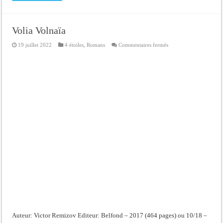
Volia Volnaïa
sur
19 juillet 2022
4 étoiles
,
Romans
Commentaires fermés
Volia
Volnaïa
Auteur: Victor Remizov Editeur: Belfond – 2017 (464 pages) ou 10/18 –