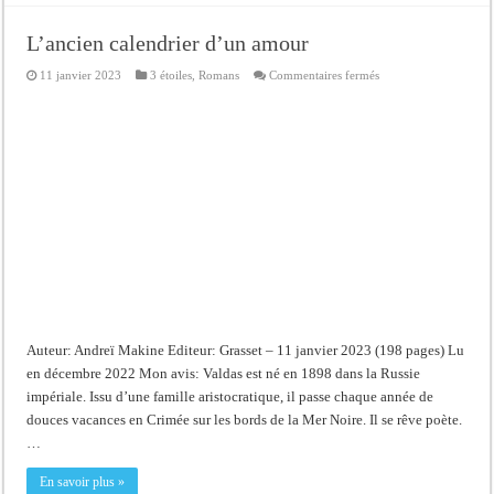
L’ancien calendrier d’un amour
sur
11 janvier 2023
3 étoiles
,
Romans
Commentaires fermés
L’ancien
calendrier
d’un
amour
Auteur: Andreï Makine Editeur: Grasset – 11 janvier 2023 (198 pages) Lu
en décembre 2022 Mon avis: Valdas est né en 1898 dans la Russie
impériale. Issu d’une famille aristocratique, il passe chaque année de
douces vacances en Crimée sur les bords de la Mer Noire. Il se rêve poète.
…
En savoir plus »