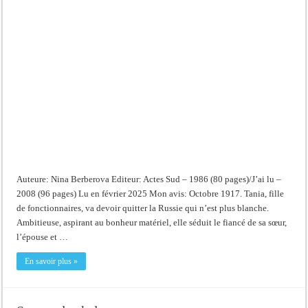
Auteure: Nina Berberova Editeur: Actes Sud – 1986 (80 pages)/J’ai lu –
2008 (96 pages) Lu en février 2025 Mon avis: Octobre 1917. Tania, fille
de fonctionnaires, va devoir quitter la Russie qui n’est plus blanche.
Ambitieuse, aspirant au bonheur matériel, elle séduit le fiancé de sa sœur,
l’épouse et …
En savoir plus »