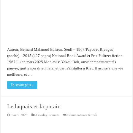
Auteur: Bernard Malamud Editeur: Seuil – 1967/Payot et Rivages
(poche) – 2015 (427 pages) National Book Award et Prix Pulitzer fiction
1967 Lu en mars 2025 Mon avis: Yakov Bok, ouvrier réparateur très
pauvre, quitte son shtetl natal et part s’installer à Kiev. Il aspire à une vie
meilleure, et …
En savoir plus »
Le laquais et la putain
sur
6 avril 2025
3 étoiles
,
Romans
Commentaires fermés
Le
laquais
et
la
putain