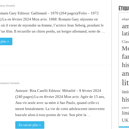
sur
res fermés
Étiqu
Chien
Blanc
main Gary Editeur: Gallimard – 1970 (264 pages)/Folio – 1972
) Lu en février 2024 Mon avis: 1968. Romain Gary séjourne en
adapt
a
 où il vient de rejoindre sa femme, l’actrice Jean Seberg, pendant le
’un film. Il recueille un chien perdu, un berger allemand, sorte de …
lat
Clas
 plus »
Mé
fa
hi
an
li
sur
taires fermés
Terre
noire
Auteure: Rita Carelli Editeur: Métailié – 9 février 2024
litt
(240 pages) Lu en février 2024 Mon avis: Agée de 15 ans,
hi
Ana vit seule avec sa mère à Sao Paulo, quand celle-ci
pauvr
meurt brutalement. La vie de cette adolescente introvertie
litt
bascule alors à tous points de vue. Son père la …
UK
En savoir plus »