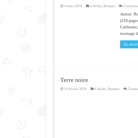
4 mars 2024
4 étoiles
,
Romans
Commentai
Auteur: Ro
(220 pages
Californie,
tournage d
En savoir
Terre noire
14 février 2024
4 étoiles
,
Romans
Commen