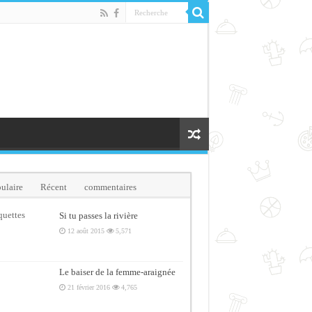
ulaire
Récent
commentaires
quettes
Si tu passes la rivière
12 août 2015
5,571
Le baiser de la femme-araignée
21 février 2016
4,765