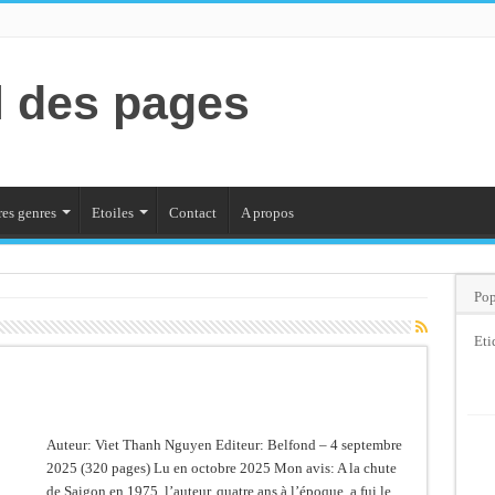
l des pages
es genres
Etoiles
Contact
A propos
Pop
Eti
Auteur: Viet Thanh Nguyen Editeur: Belfond – 4 septembre
2025 (320 pages) Lu en octobre 2025 Mon avis: A la chute
de Saigon en 1975, l’auteur, quatre ans à l’époque, a fui le