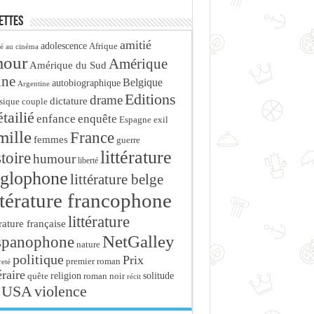
ettes
amitié
adolescence
Afrique
é au cinéma
mour
Amérique
Amérique du Sud
ine
Belgique
autobiographique
Argentine
Editions
drame
dictature
sique
couple
tailié
enfance
enquête
Espagne
exil
mille
France
femmes
guerre
littérature
stoire
humour
liberté
glophone
littérature belge
ttérature francophone
littérature
érature française
NetGalley
spanophone
nature
politique
Prix
premier roman
eté
éraire
religion
roman noir
solitude
quête
récit
USA
violence