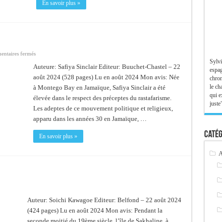
En savoir plus »
sur
ntaires fermés
Dire
Sylvi
Babylone
Auteure: Safiya Sinclair Editeur: Buuchet-Chastel – 22
espag
août 2024 (528 pages) Lu en août 2024 Mon avis: Née
chron
le ch
à Montego Bay en Jamaïque, Safiya Sinclair a été
qui e
élevée dans le respect des préceptes du rastafarisme.
juste"
Les adeptes de ce mouvement politique et religieux,
apparu dans les années 30 en Jamaïque, …
Catég
En savoir plus »
A
Auteur: Soichi Kawagoe Editeur: Belfond – 22 août 2024
(424 pages) Lu en août 2024 Mon avis: Pendant la
seconde moitié du 19ème siècle, l’île de Sakhaline, à