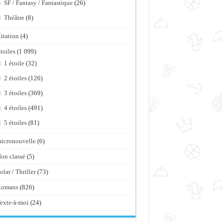
SF / Fantasy / Fantastique
(26)
Théâtre
(8)
itation
(4)
toiles
(1 099)
1 étoile
(32)
2 étoiles
(126)
3 étoiles
(369)
4 étoiles
(491)
5 étoiles
(81)
icronouvelle
(6)
on classé
(5)
olar / Thriller
(73)
Romans
(826)
exte-à-moi
(24)