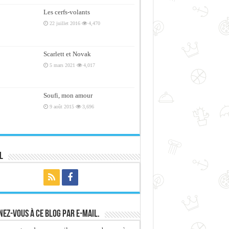
Les cerfs-volants
22 juillet 2016
4,470
Scarlett et Novak
5 mars 2021
4,017
Soufi, mon amour
9 août 2015
3,696
l
ez-vous à ce blog par e-mail.