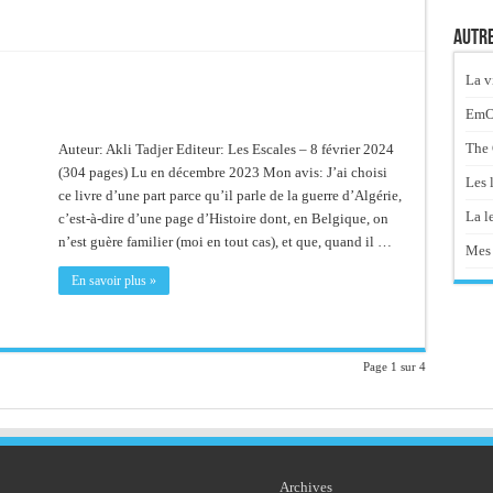
Autre
La v
EmOt
The 
Auteur: Akli Tadjer Editeur: Les Escales – 8 février 2024
(304 pages) Lu en décembre 2023 Mon avis: J’ai choisi
Les 
ce livre d’une part parce qu’il parle de la guerre d’Algérie,
La le
c’est-à-dire d’une page d’Histoire dont, en Belgique, on
n’est guère familier (moi en tout cas), et que, quand il …
Mes 
En savoir plus »
Page 1 sur 4
Archives