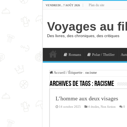
Plan du site
VENDREDI , 7 AOÛT 2026
Voyages au fi
Des livres, des chroniques, des critiques
Romans
Polar / Thriller
Autr
Accueil
/
Étiquette :
racisme
Archives de tags :
racisme
L’homme aux deux visages
14 octobre 2025
4 étoiles
,
Non fiction
0