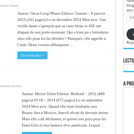
Sais
blog
sur
aires fermés
Un
artic
Arabe
Auteur: Oscar Coop-Phane Editeur: Grasset – 8 janvier
Adre
e-
2025 (162 pages) Lu en décembre 2024 Mon avis: Une
mail
vieille dame s’aperçoit que sa carte bleue et 45€ ont
disparu de son porte-monnaie. Qui a bien pu s’introduire
chez elle pour les lui dérober ? Paniquée, elle appelle à
Rejo
l’aide. Deux voisins débarquent …
En savoir plus »
Lectu
A pro
sur
ntaires fermés
Printemps
barbare
Auteur: Héctor Tobar Editeur: Belfond – 2012 (480
pages)/10-18 – 2014 (672 pages) Lu en septembre
2024 Mon avis: Quand elle était étudiante aux
Beaux-Arts à Mexico, Araceli rêvait de devenir artiste.
Mais elle a dû déchanter, et quitter son pays pour les
Etats-Unis et leur fameux rêve américain. Lequel …