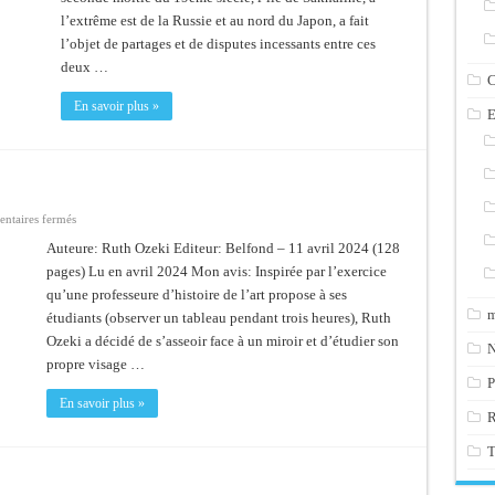
l’extrême est de la Russie et au nord du Japon, a fait
l’objet de partages et de disputes incessants entre ces
deux …
C
En savoir plus »
E
sur
ntaires fermés
Le
temps
Auteure: Ruth Ozeki Editeur: Belfond – 11 avril 2024 (128
d’un
pages) Lu en avril 2024 Mon avis: Inspirée par l’exercice
visage
qu’une professeure d’histoire de l’art propose à ses
m
étudiants (observer un tableau pendant trois heures), Ruth
Ozeki a décidé de s’asseoir face à un miroir et d’étudier son
N
propre visage …
P
En savoir plus »
T