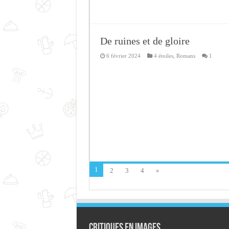
De ruines et de gloire
6 février 2024
4 étoiles
,
Romans
1
1
2
3
4
»
Critiques en images