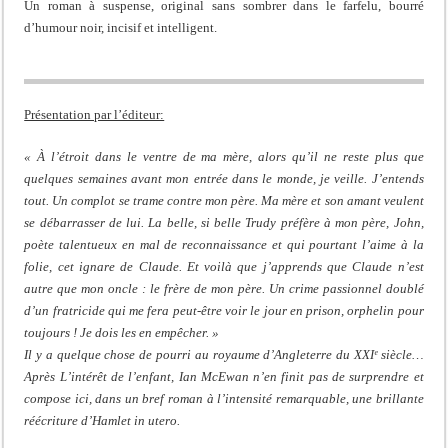
Un roman à suspense, original sans sombrer dans le farfelu, bourré
d’humour noir, incisif et intelligent.
Présentation par l’éditeur:
« À l’étroit dans le ventre de ma mère, alors qu’il ne reste plus que
quelques semaines avant mon entrée dans le monde, je veille. J’entends
tout. Un complot se trame contre mon père. Ma mère et son amant veulent
se débarrasser de lui. La belle, si belle Trudy préfère à mon père, John,
poète talentueux en mal de reconnaissance et qui pourtant l’aime à la
folie, cet ignare de Claude. Et voilà que j’apprends que Claude n’est
autre que mon oncle : le frère de mon père. Un crime passionnel doublé
d’un fratricide qui me fera peut-être voir le jour en prison, orphelin pour
toujours ! Je dois les en empêcher. »
Il y a quelque chose de pourri au royaume d’Angleterre du XXIᵉ siècle…
Après L’intérêt de l’enfant, Ian McEwan n’en finit pas de surprendre et
compose ici, dans un bref roman à l’intensité remarquable, une brillante
réécriture d’Hamlet in utero.