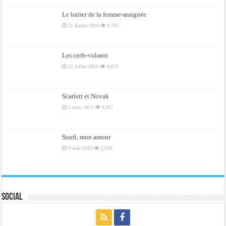
Le baiser de la femme-araignée
21 février 2016
4,765
Les cerfs-volants
22 juillet 2016
4,470
Scarlett et Novak
5 mars 2021
4,017
Soufi, mon amour
9 août 2015
3,696
Social