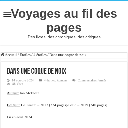
Voyages au fil des
pages
Des livres, des chroniques, des critiques
Accueil
/
Etoiles
/
4 étoiles
/
Dans une coque de noix
Dans une coque de noix
sur
14 octobre 2024
4 étoiles
,
Romans
Commentaires fermés
Dans
88 Vues
une
coque
Auteur:
Ian McEwan
de
noix
Editeur:
Gallimard – 2017 (224 pages)/Folio – 2019 (240 pages)
Lu en août 2024