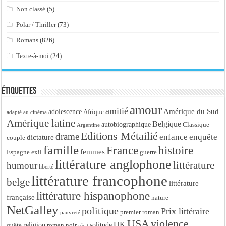
Non classé
(5)
Polar / Thriller
(73)
Romans
(826)
Texte-à-moi
(24)
Étiquettes
amour
amitié
Amérique du Sud
adolescence
Afrique
adapté au cinéma
Amérique latine
Belgique
autobiographique
Classique
Argentine
Editions Métailié
drame
enfance
enquête
dictature
couple
famille
France
histoire
femmes
Espagne
exil
guerre
littérature anglophone
littérature
humour
liberté
littérature francophone
belge
littérature
littérature hispanophone
française
nature
NetGalley
politique
Prix littéraire
premier roman
pauvreté
USA
violence
UK
religion
roman noir
solitude
quête
récit