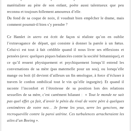
matérialiste au père de son enfant, poète aussi talentueux que peu
reconnu et toujours follement amoureux d’elle.
Du fond de sa coque de noix, il voudrait bien empêcher le drame, mais
comment pourrait-il bien s’y prendre ?
Ce Hamlet
in utero
est écrit de façon si réaliste qu’on en oublie
l’extravagance de départ, qui consiste à donner la parole à un fœtus.
Celui-ci est tout à fait crédible quand il nous livre ses réflexions et
pensées (avec quelques piques balancées contre la société britannique), et
ce qu’il ressent physiquement et psychiquement lorsqu’il entend les
conversations de sa mère (pas maternelle pour un sou), ou lorsqu’elle
mange ou boit (il devient d’ailleurs un fin œnologue, à force d’écluser à
travers le cordon ombilical tout le vin qu’elle ingurgite). Et quand il
raconte l’inconfort et l’étroitesse de sa position lors des relations
sexuelles de sa mère, c’est carrément hilarant : «
Tout le monde ne sait
pas quel effet ça fait, d’avoir le pénis du rival de votre père à quelques
centimètres de votre nez… Je ferme les yeux, serre les gencives, me
recroqueville contre la paroi utérine. Ces turbulences arracheraient les
ailes d’un Boeing
».