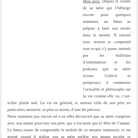
Mon avis:
Depuis le ventre
de sa mère qui l’héberge
encore pour quelques
semaines, un fœtus se
prépare à faire son entrée
dans le monde. Il entend
tout, ressent et comprend
tout ce qui s’y passe, instruit
par les bulletins
d’information et les
podcasts que sa mère
écoute. Cultivé et
perspicace, il commente
l’actualité et philosophe sur
la vie comme elle va, c’est-
à-dire plutôt mal. La vie en général, et surtout celle de son père en
particulier, menacée, ni plus ni moins, d’une fin précoce.
Notre narrateur pas encore né a en effet découvert que sa mère complote
avec son amant pour tuer son père, qui n’est autre que le frère de l’amant.
Le fœtus essaie de comprendre le mobile de ce meurtre imminent, et est
atterré quand il réalise que sa mère préfère son amant inculte et