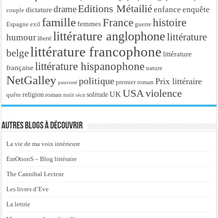
Editions Métailié
drame
enfance
enquête
dictature
couple
famille
France
histoire
femmes
Espagne
exil
guerre
littérature anglophone
littérature
humour
liberté
littérature francophone
belge
littérature
littérature hispanophone
française
nature
NetGalley
politique
Prix littéraire
premier roman
pauvreté
USA
violence
UK
religion
roman noir
solitude
quête
récit
Autres blogs à découvrir
La vie de ma voix intérieure
EmOtionS – Blog littéraire
The Cannibal Lecteur
Les livres d’Eve
La lettrie