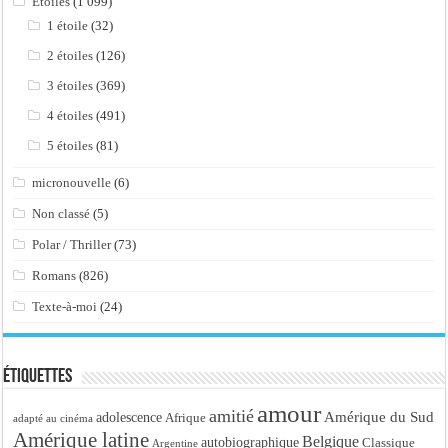
Etoiles
(1 099)
1 étoile
(32)
2 étoiles
(126)
3 étoiles
(369)
4 étoiles
(491)
5 étoiles
(81)
micronouvelle
(6)
Non classé
(5)
Polar / Thriller
(73)
Romans
(826)
Texte-à-moi
(24)
Étiquettes
amour
amitié
Amérique du Sud
adolescence
Afrique
adapté au cinéma
Amérique latine
Belgique
autobiographique
Classique
Argentine