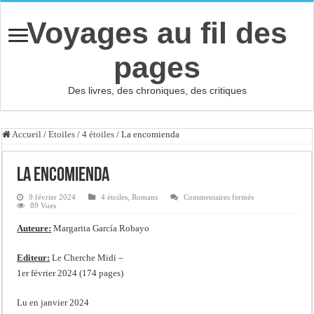
Voyages au fil des
pages
Des livres, des chroniques, des critiques
Accueil
/
Etoiles
/
4 étoiles
/
La encomienda
La encomienda
sur
9 février 2024
4 étoiles
,
Romans
Commentaires fermés
La
89 Vues
encomienda
Auteure:
Margarita García Robayo
Editeur:
Le Cherche Midi –
1er février 2024 (174 pages)
Lu en janvier 2024