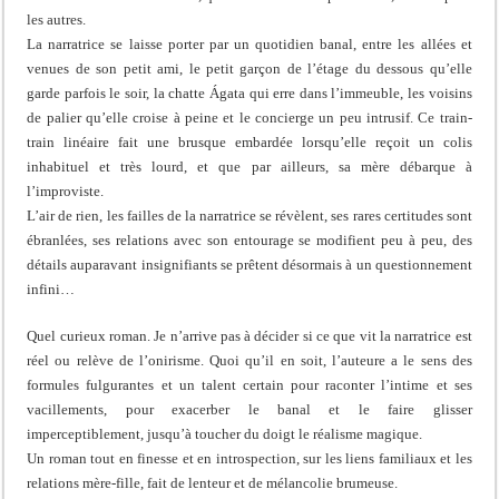
les autres.
La narratrice se laisse porter par un quotidien banal, entre les allées et
venues de son petit ami, le petit garçon de l’étage du dessous qu’elle
garde parfois le soir, la chatte Ágata qui erre dans l’immeuble, les voisins
de palier qu’elle croise à peine et le concierge un peu intrusif. Ce train-
train linéaire fait une brusque embardée lorsqu’elle reçoit un colis
inhabituel et très lourd, et que par ailleurs, sa mère débarque à
l’improviste.
L’air de rien, les failles de la narratrice se révèlent, ses rares certitudes sont
ébranlées, ses relations avec son entourage se modifient peu à peu, des
détails auparavant insignifiants se prêtent désormais à un questionnement
infini…
Quel curieux roman. Je n’arrive pas à décider si ce que vit la narratrice est
réel ou relève de l’onirisme. Quoi qu’il en soit, l’auteure a le sens des
formules fulgurantes et un talent certain pour raconter l’intime et ses
vacillements, pour exacerber le banal et le faire glisser
imperceptiblement, jusqu’à toucher du doigt le réalisme magique.
Un roman tout en finesse et en introspection, sur les liens familiaux et les
relations mère-fille, fait de lenteur et de mélancolie brumeuse.