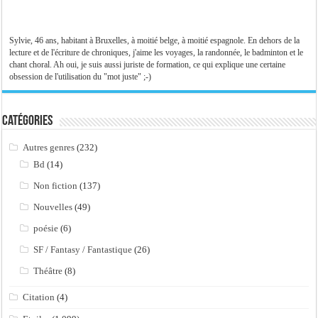
Sylvie, 46 ans, habitant à Bruxelles, à moitié belge, à moitié espagnole. En dehors de la
lecture et de l'écriture de chroniques, j'aime les voyages, la randonnée, le badminton et le
chant choral. Ah oui, je suis aussi juriste de formation, ce qui explique une certaine
obsession de l'utilisation du "mot juste" ;-)
Catégories
Autres genres
(232)
Bd
(14)
Non fiction
(137)
Nouvelles
(49)
poésie
(6)
SF / Fantasy / Fantastique
(26)
Théâtre
(8)
Citation
(4)