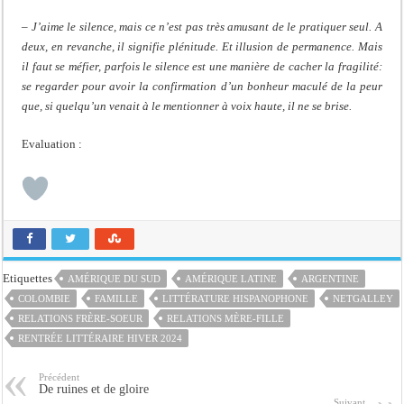
– J’aime le silence, mais ce n’est pas très amusant de le pratiquer seul. A
deux, en revanche, il signifie plénitude. Et illusion de permanence. Mais
il faut se méfier, parfois le silence est une manière de cacher la fragilité:
se regarder pour avoir la confirmation d’un bonheur maculé de la peur
que, si quelqu’un venait à le mentionner à voix haute, il ne se brise.
Evaluation :
Etiquettes
AMÉRIQUE DU SUD
AMÉRIQUE LATINE
ARGENTINE
COLOMBIE
FAMILLE
LITTÉRATURE HISPANOPHONE
NETGALLEY
RELATIONS FRÈRE-SOEUR
RELATIONS MÈRE-FILLE
RENTRÉE LITTÉRAIRE HIVER 2024
Précédent
De ruines et de gloire
Suivant