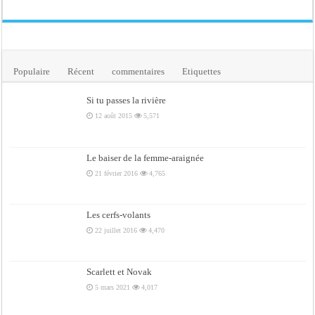
Populaire
Récent
commentaires
Etiquettes
Si tu passes la rivière
12 août 2015
5,571
Le baiser de la femme-araignée
21 février 2016
4,765
Les cerfs-volants
22 juillet 2016
4,470
Scarlett et Novak
5 mars 2021
4,017