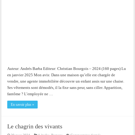
de
la
vie
antérieure
Auteur: Andrés Barba Editeur: Christian Bourgois – 2024 (160 pages) Lu
en janvier 2025 Mon avis: Dans une maison qu’elle est chargée de
vendre, une agente immobilière découvre un enfant assis sur une chaise.
Ses vêtements sont démodés, il la fixe sans peur, sans ciller. Apparition,
fantôme ? L’employée ne …
En savoir plus »
Le chagrin des vivants
sur