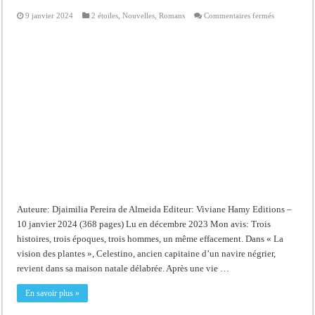
sur
9 janvier 2024
2 étoiles
,
Nouvelles
,
Romans
Commentaires fermés
Trois
histoires
d’oubli
Auteure: Djaimilia Pereira de Almeida Editeur: Viviane Hamy Editions –
10 janvier 2024 (368 pages) Lu en décembre 2023 Mon avis: Trois
histoires, trois époques, trois hommes, un même effacement. Dans « La
vision des plantes », Celestino, ancien capitaine d’un navire négrier,
revient dans sa maison natale délabrée. Après une vie …
En savoir plus »