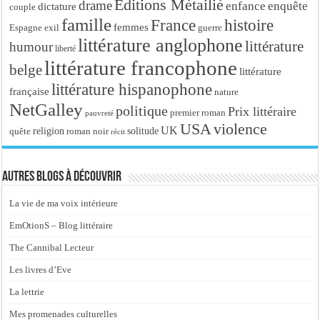
Editions Métailié
drame
enfance
enquête
dictature
couple
famille
France
histoire
femmes
Espagne
exil
guerre
littérature anglophone
littérature
humour
liberté
littérature francophone
belge
littérature
littérature hispanophone
française
nature
NetGalley
politique
Prix littéraire
premier roman
pauvreté
USA
violence
UK
religion
roman noir
solitude
quête
récit
Autres blogs à découvrir
La vie de ma voix intérieure
EmOtionS – Blog littéraire
The Cannibal Lecteur
Les livres d’Eve
La lettrie
Mes promenades culturelles