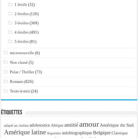
1 étoile
(32)
2 étoiles
(126)
3 étoiles
(369)
4 étoiles
(491)
5 étoiles
(81)
micronouvelle
(6)
Non classé
(5)
Polar / Thriller
(73)
Romans
(826)
Texte-à-moi
(24)
Étiquettes
amour
amitié
Amérique du Sud
adolescence
Afrique
adapté au cinéma
Amérique latine
Belgique
autobiographique
Classique
Argentine