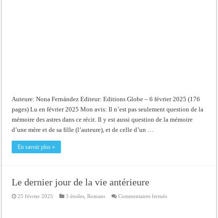
Auteure: Nona Fernández Editeur: Editions Globe – 6 février 2025 (176
pages) Lu en février 2025 Mon avis: Il n’est pas seulement question de la
mémoire des astres dans ce récit. Il y est aussi question de la mémoire
d’une mère et de sa fille (l’auteure), et de celle d’un …
En savoir plus »
Le dernier jour de la vie antérieure
sur
25 février 2025
3 étoiles
,
Romans
Commentaires fermés
Le
dernier
jour