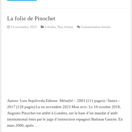
La folie de Pinochet
sur
14 novembre 2023
4 étoiles
,
Non fiction
Commentaires fermés
La
folie
de
Pinochet
Auteur: Luis Sepúlveda Editeur: Métailié – 2003 (111 pages) / Suites –
2017 (128 pages) Lu en novembre 2023 Mon avis: Le 16 octobre 2018,
Augusto Pinochet est arrêté à Londres, sur la base d’un mandat d’arrêt
international émis par le juge d’instruction espagnol Baltasar Garzón. En
mars 2000, après …