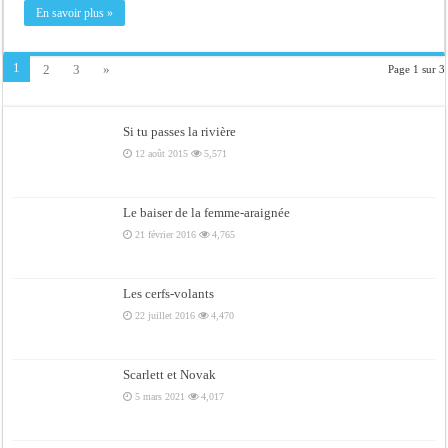
En savoir plus »
1
2
3
»
Page 1 sur 3
Si tu passes la rivière
12 août 2015
5,571
Le baiser de la femme-araignée
21 février 2016
4,765
Les cerfs-volants
22 juillet 2016
4,470
Scarlett et Novak
5 mars 2021
4,017