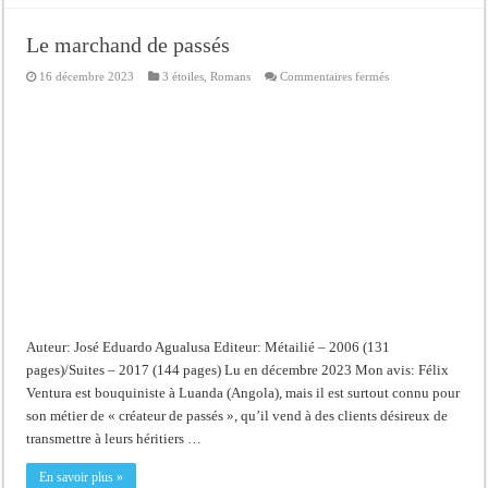
Le marchand de passés
sur
16 décembre 2023
3 étoiles
,
Romans
Commentaires fermés
Le
marchand
de
passés
Auteur: José Eduardo Agualusa Editeur: Métailié – 2006 (131
pages)/Suites – 2017 (144 pages) Lu en décembre 2023 Mon avis: Félix
Ventura est bouquiniste à Luanda (Angola), mais il est surtout connu pour
son métier de « créateur de passés », qu’il vend à des clients désireux de
transmettre à leurs héritiers …
En savoir plus »