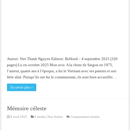
Auteur: Viet Thanh Nguyen Editeur: Belfond – 4 septembre 2025 (320
pages) Lu en octobre 2025 Mon avis: A la chute de Saigon en 1975,
l’auteur, quatre ans à l’époque, a fui le Vietnam avec ses parents et son
frère aîné. Puisqu’ils ont fui le communisme, ils sont bien accueillis …
En savoir plus »
Mémoire céleste
sur
6 avril 2025
4 étoiles
,
Non fiction
Commentaires fermés
Mémoire
céleste