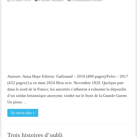
20 mars 2024
4 étoiles
,
Romans
Commentaires fermés
Le
chagrin
des
vivants
Auteure: Anna Hope Editeur: Gallimard – 2016 (400 pages)/Folio – 2017
(432 pages) Lu en mars 2024 Mon avis: Novembre 1920. Quelque part
dans le nord de la France, les autorités s’affairent à exhumer la dépouille
d’un soldat britannique anonyme, tombé sur le front de la Grande Guerre.
Un plouc …
En savoir plus »
Trois histoires d’oubli