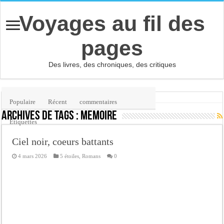
Voyages au fil des
pages
Des livres, des chroniques, des critiques
Accueil
/
Étiquette :
mémoire
Populaire
Récent
commentaires
Archives de tags :
mémoire
Etiquettes
Ciel noir, coeurs battants
4 mars 2026
5 étoiles
,
Romans
0