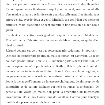
vie n’est pas un roman de Jane Austen et a vu ses certitudes ébranlées,
d’abord quand elle a finalement craqué pour Leonard, ensuite quand elle
s’est rendue compte que la vie serait peut-être tellement plus simple, sans
prises de tête, avec le doux et gentil Mitchell, son confident des moments
difficiles. Mais Madeleine se sent investie d’une mission : aider Leo à
guérir.
Ravalant sa déception mais gardant l’espoir de conquérir Madeleine,
Mitchell part à Calcutta dans les traces de Mère Teresa, en quête d’un
idéal spirituel.
Résumé comme ça, ce n’est pas forcément très séduisant. Et pourtant…
Difficile de comprendre pourquoi, mais ce roman est captivant. Ce n’est
pourtant pas un roman « facile », il fait même parfois dans l’érudition, en
tout cas quand on n’est pas familier de Barthes, Deleuze, de la chimie des
levures ou des traitements au lithium. le récit n’est pas chronologique, et
les personnages ne sont même pas vraiment attachants, alors c’est sans
doute le mélange d’humour, de finesse psychologique, de philosophie, de
spiritualité et de culture littéraire qui rend ce roman si intéressant. On
pense à Tom Wolfe (en moins hot) pour la description du microcosme
universitaire US, et aux Corrections de Jonathan Franzen pour l’analyse
fouillée des personnages et de leur quotidien.