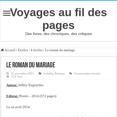
Voyages au fil des
pages
Des livres, des chroniques, des critiques
Accueil
/
Etoiles
/
4 étoiles
/
Le roman du mariage
Le roman du mariage
sur
15 novembre 2015
4 étoiles
,
Romans
Commentaires fermés
Le
329 Vues
roman
du
Auteur:
Jeffrey Eugenides
mariage
Editeur:
Points – 2014 (572 pages)
Lu en avril 2014