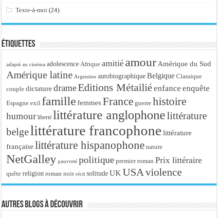
Texte-à-moi
(24)
Étiquettes
amour
amitié
Amérique du Sud
adolescence
Afrique
adapté au cinéma
Amérique latine
Belgique
autobiographique
Classique
Argentine
Editions Métailié
drame
enfance
enquête
dictature
couple
famille
France
histoire
femmes
Espagne
exil
guerre
littérature anglophone
littérature
humour
liberté
littérature francophone
belge
littérature
littérature hispanophone
française
nature
NetGalley
politique
Prix littéraire
premier roman
pauvreté
USA
violence
UK
religion
roman noir
solitude
quête
récit
Autres blogs à découvrir