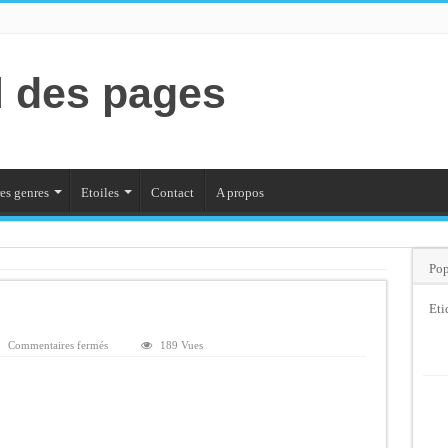
l des pages
es genres
Etoiles
Contact
A propos
Pop
Eti
sur
Commentaires fermés
189 Vues
Neuf
nuits