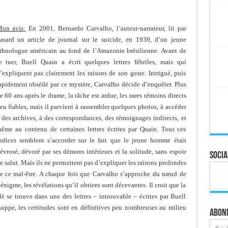
on avis:
En 2001, Bernardo Carvalho, l’auteur-narrateur, lit par
asard un article de journal sur le suicide, en 1939, d’un jeune
thnologue américain au fond de l’Amazonie brésilienne. Avant de
e tuer, Buell Quain a écrit quelques lettres fébriles, mais qui
’expliquent pas clairement les raisons de son geste. Intrigué, puis
apidement obsédé par ce mystère, Carvalho décide d’enquêter. Plus
e 60 ans après le drame, la tâche est ardue, les rares témoins directs
eu fiables, mais il parvient à rassembler quelques photos, à accéder
 des archives, à des correspondances, des témoignages indirects, et
ême au contenu de certaines lettres écrites par Quain. Tous ces
ndices semblent s’accorder sur le fait que le jeune homme était
évrosé, dévoré par ses démons intérieurs et la solitude, sans espoir
Socia
e salut. Mais ils ne permettent pas d’expliquer les raisons profondes
e ce mal-être. A chaque fois que Carvalho s’approche du nœud de
’énigme, les révélations qu’il obtient sont décevantes. Il croit que la
lé se trouve dans une des lettres – introuvable – écrites par Buell
chappe, les certitudes sont en définitives peu nombreuses au milieu
Abonn