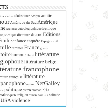
ettes
amitié
adolescence
Afrique
é au cinéma
mour
Amérique
Amérique du Sud
ine
Belgique
autobiographique
Argentine
Editions
drame
dictature
sique
couple
tailié
enfance
enquête
Espagne
exil
mille
France
femmes
guerre
littérature
stoire
humour
liberté
glophone
littérature belge
ttérature francophone
littérature
érature française
NetGalley
spanophone
nature
politique
Prix
premier roman
eté
éraire
religion
roman noir
solitude
quête
récit
USA
violence