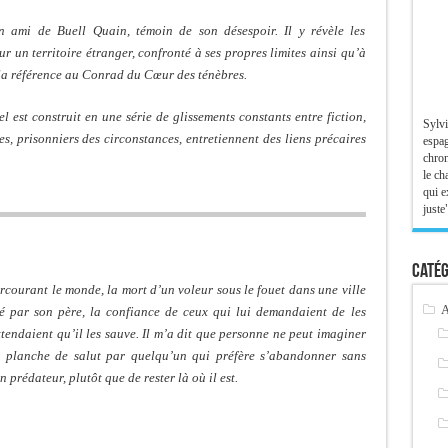
un ami de Buell Quain, témoin de son désespoir. Il y révèle les
ur un territoire étranger, confronté à ses propres limites ainsi qu’à
r la référence au Conrad du Cœur des ténèbres.
 est construit en une série de glissements constants entre fiction,
Sylvi
es, prisonniers des circonstances, entretiennent des liens précaires
espag
chron
le ch
qui e
juste"
Catég
rcourant le monde, la mort d’un voleur sous le fouet dans une ville
A
ré par son père, la confiance de ceux qui lui demandaient de les
ttendaient qu’il les sauve. Il m’a dit que personne ne peut imaginer
une planche de salut par quelqu’un qui préfère s’abandonner sans
 prédateur, plutôt que de rester là où il est.