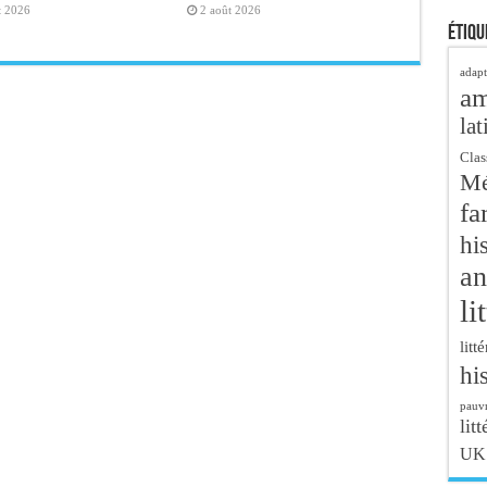
t 2026
2 août 2026
Étiqu
adapt
a
lat
Clas
Mé
fa
hi
an
li
litt
hi
pauvr
litt
UK