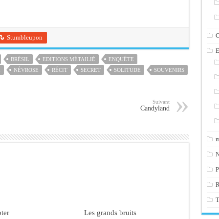
C
Stumbleupon
E
BRÉSIL
EDITIONS MÉTAILIÉ
ENQUÊTE
E
NÉVROSE
RÉCIT
SECRET
SOLITUDE
SOUVENIRS
Suivant
Candyland
m
N
P
T
ter
Les grands bruits