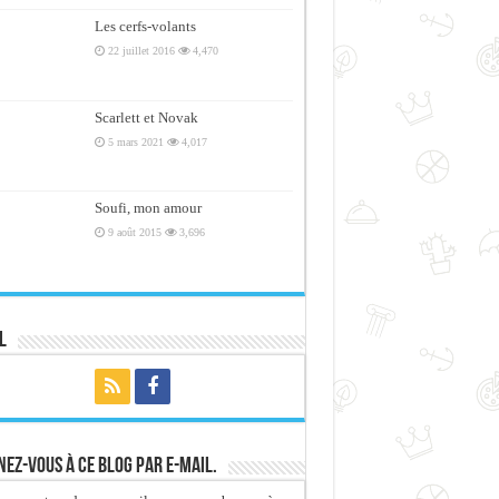
Les cerfs-volants
22 juillet 2016
4,470
Scarlett et Novak
5 mars 2021
4,017
Soufi, mon amour
9 août 2015
3,696
l
ez-vous à ce blog par e-mail.