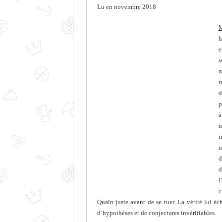
Lu en novembre 2018
M
h
e
s
n
r
d
p
à
m
i
n
d
d
l
c
Quain juste avant de se tuer. La vérité lui é
d’hypothèses et de conjectures invérifiables.