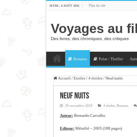
Plan du site
JEUDI , 6 AOÛT 2026
Voyages au fi
Des livres, des chroniques, des critiques
Romans
Polar / Thriller
Autr
Accueil
/
Etoiles
/
4 étoiles
/
Neuf nuits
Neuf nuits
26 novembre 2018
4 étoiles
,
Romans
Auteur:
Bernardo Carvalho
Editeur:
Métailié – 2005 (188 pages)