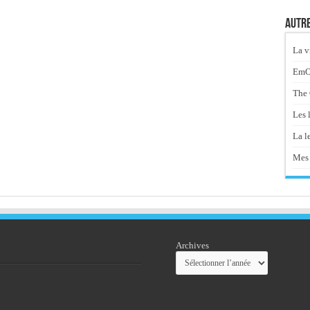
Autre
La v
EmOt
The 
Les 
La le
Mes 
Archives