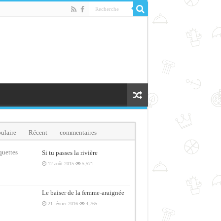
ulaire
Récent
commentaires
quettes
Si tu passes la rivière
12 août 2015
5,571
Le baiser de la femme-araignée
21 février 2016
4,765