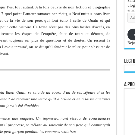
Sais
blog
qui l’est tout autant. A la fois oeuvre de non fiction et biographie
artic
u’à quel point l’auteur romance son récit), « Neuf nuits » nous livre
Adre
e-
 et de la vie de son père, qui font écho à celle de Quain et qui
mail
our cette histoire. Ce texte n’est pas des plus faciles d’accès, en
itement les étapes de l’enquête, faite de tours et détours, de
vrant toujours sur plus de questions et de doutes. On ressent la
Rejo
s l’avoir terminé, on se dit qu’il faudrait le relire pour s’assurer de
ivant.
Lectu
A pro
in Buell Quain se suicide au cours d’un de ses séjours chez les
enait de recevoir une lettre qu’il a brûlée et en a laissé quelques
ont jamais été élucidées.
mmence une enquête. Un impressionnant réseau de coïncidences
qu’il progresse, se mêlant au souvenir de son père qui commerçait
 le petit garçon pendant les vacances scolaires.