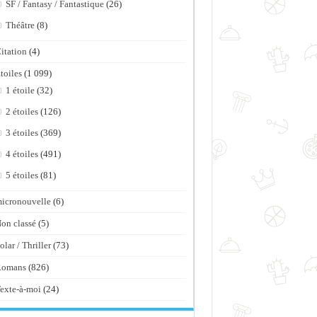
SF / Fantasy / Fantastique
(26)
Théâtre
(8)
itation
(4)
toiles
(1 099)
1 étoile
(32)
2 étoiles
(126)
3 étoiles
(369)
4 étoiles
(491)
5 étoiles
(81)
icronouvelle
(6)
on classé
(5)
olar / Thriller
(73)
Romans
(826)
exte-à-moi
(24)