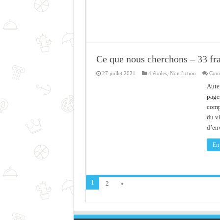
Ce que nous cherchons – 33 fr
27 juillet 2021
4 étoiles
,
Non fiction
Comm
Aute
pages
comp
du vi
d’en
En 
1
2
»