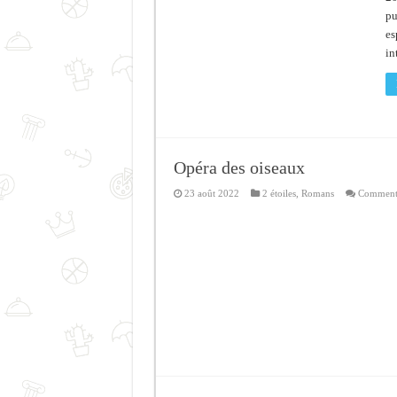
pu
es
in
Opéra des oiseaux
23 août 2022
2 étoiles
,
Romans
Commenta