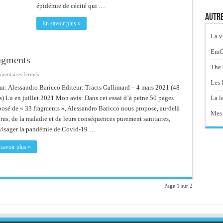
épidémie de cécité qui …
Autre
En savoir plus »
La v
EmOt
agments
The 
sur
entaires fermés
Ce
Les 
que
ur: Alessandro Baricco Editeur: Tracts Gallimard – 4 mars 2021 (48
nous
La le
) Lu en juillet 2021 Mon avis: Dans cet essai d’à peine 50 pages
cherchons
–
osé de « 33 fragments », Alessandro Baricco nous propose, au-delà
33
Mes 
fragments
rus, de la maladie et de leurs conséquences purement sanitaires,
visager la pandémie de Covid-19 …
savoir plus »
Page 1 sur 2