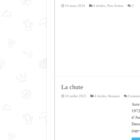
14 mars 2024
4 étoiles
,
Non fiction
2
La chute
10 juillet 2023
4 étoiles
,
Romans
Comment
Aute
1972
d’Am
Dans
juge-