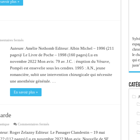
savoir plus »
Sylvi
sur
entaires fermés
Péplum
espag
Auteure: Amélie Nothomb Editeur: Albin Michel – 1996 (211
chron
le ch
pages)/ Le Livre de Poche – 1998 (160 pages) Lu en
qui e
novembre 2022 Mon avis: 79 av. J.C. : éruption du Vésuve,
juste"
Pompéi est ensevelie sous les cendres. 1995 : A.N., jeune
romancière, subit une intervention chirurgicale qui nécessite
une anesthésie générale. …
Catég
En savoir plus »
A
tarde
sur
astique
Commentaires fermés
Le
temps
teur: Roger Zelazny Editeur: Le Passager Clandestin – 19 mai
d’un
22 (112 pages) Lu en novembre 2022 Mon avis: Nouvelle de SF
souffle,