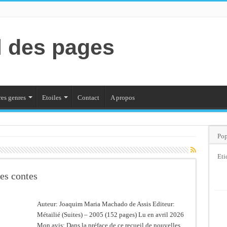
l des pages
es genres
Etoiles
Contact
A propos
Pop
Eti
res contes
Auteur: Joaquim Maria Machado de Assis Editeur:
Métailié (Suites) – 2005 (152 pages) Lu en avril 2026
Mon avis: Dans la préface de ce recueil de nouvelles