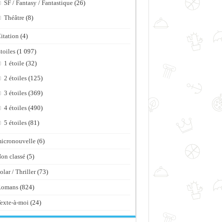
SF / Fantasy / Fantastique
(26)
Théâtre
(8)
itation
(4)
toiles
(1 097)
1 étoile
(32)
2 étoiles
(125)
3 étoiles
(369)
4 étoiles
(490)
5 étoiles
(81)
icronouvelle
(6)
on classé
(5)
olar / Thriller
(73)
Romans
(824)
exte-à-moi
(24)