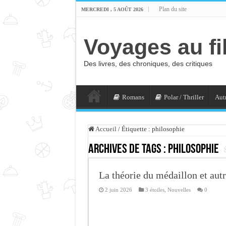
Plan du site
MERCREDI , 5 AOÛT 2026
Voyages au fi
Des livres, des chroniques, des critiques
Romans
Polar / Thriller
Autr
Accueil
/
Étiquette :
philosophie
Archives de tags :
philosophie
La théorie du médaillon et aut
2 juin 2026
3 étoiles
,
Nouvelles
0