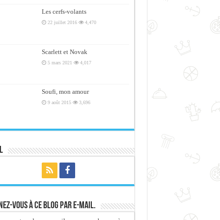
Les cerfs-volants
22 juillet 2016
4,470
Scarlett et Novak
5 mars 2021
4,017
Soufi, mon amour
9 août 2015
3,696
l
ez-vous à ce blog par e-mail.