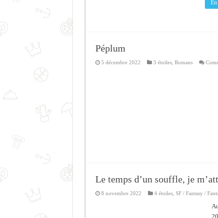
En 
Péplum
5 décembre 2022
3 étoiles
,
Romans
Comm
Le temps d’un souffle, je m’at
8 novembre 2022
4 étoiles
,
SF / Fantasy / Fant
Au
20