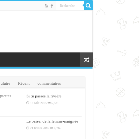
ulaire
Récent
commentaires
quettes
Si tu passes la rivière
12 août 2015
5,571
Le baiser de la femme-araignée
21 février 2016
4,765