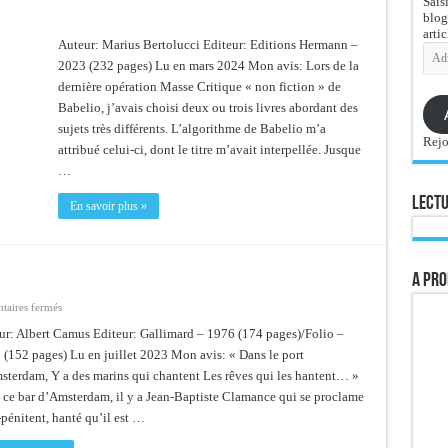
Sais
blog
artic
Auteur: Marius Bertolucci Editeur: Editions Hermann –
Adre
e-
2023 (232 pages) Lu en mars 2024 Mon avis: Lors de la
mail
dernière opération Masse Critique « non fiction » de
Babelio, j’avais choisi deux ou trois livres abordant des
sujets très différents. L’algorithme de Babelio m’a
Rejo
attribué celui-ci, dont le titre m’avait interpellée. Jusque
…
Lectu
En savoir plus »
A pro
sur
aires fermés
La
chute
ur: Albert Camus Editeur: Gallimard – 1976 (174 pages)/Folio –
 (152 pages) Lu en juillet 2023 Mon avis: « Dans le port
sterdam, Y a des marins qui chantent Les rêves qui les hantent… »
 ce bar d’Amsterdam, il y a Jean-Baptiste Clamance qui se proclame
pénitent, hanté qu’il est …