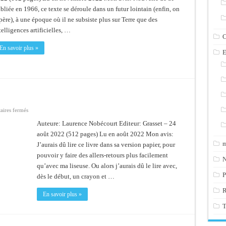
je
bliée en 1966, ce texte se déroule dans un futur lointain (enfin, on
m’attarde
père), à une époque où il ne subsiste plus sur Terre que des
telligences artificielles, …
C
En savoir plus »
E
sur
ires fermés
Opéra
des
Auteure: Laurence Nobécourt Editeur: Grasset – 24
oiseaux
août 2022 (512 pages) Lu en août 2022 Mon avis:
m
J’aurais dû lire ce livre dans sa version papier, pour
pouvoir y faire des allers-retours plus facilement
N
qu’avec ma liseuse. Ou alors j’aurais dû le lire avec,
P
dès le début, un crayon et …
En savoir plus »
T