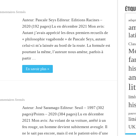
Étiqu
sur
mentaires fermés
Le
panache
Auteur: Pascale Seys Editeur: Editions Racines –
adapt
de
a
2020 (192 pages) Lu en décembre 2021 Mon avis:
l’escargot
Autant j’avais apprécié les deux premiers recueils de
lat
« philosophie vagabonde » de Pascale Seys, autant
Clas
celui-ci m’a laissée au bord de la route. La formule est
Mé
pourtant la même, l’auteure nous amène, parfois à
fa
partir …
hi
En savoir plus »
an
li
litt
sur
mentaires fermés
hi
L’aveuglement
Auteur: José Saramago Editeur: Seuil – 1997 (302
pauvr
pages)/Points – 2020 (384 pages) Lu en décembre
litt
2021 Mon avis: Au volant de sa voiture, arrêté à un
UK
feu rouge, un homme devient subitement aveugle. Il
ne le sait pas encore, mais il est le patient-zéro d’une