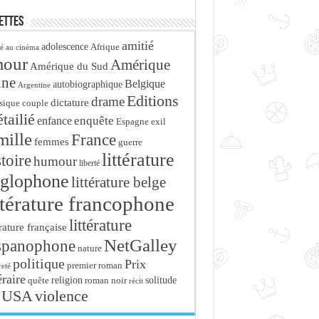
ettes
amitié
adolescence
Afrique
é au cinéma
mour
Amérique
Amérique du Sud
ine
Belgique
autobiographique
Argentine
Editions
drame
dictature
sique
couple
tailié
enfance
enquête
Espagne
exil
mille
France
femmes
guerre
littérature
stoire
humour
liberté
glophone
littérature belge
ttérature francophone
littérature
érature française
NetGalley
spanophone
nature
politique
Prix
premier roman
eté
éraire
religion
roman noir
solitude
quête
récit
USA
violence