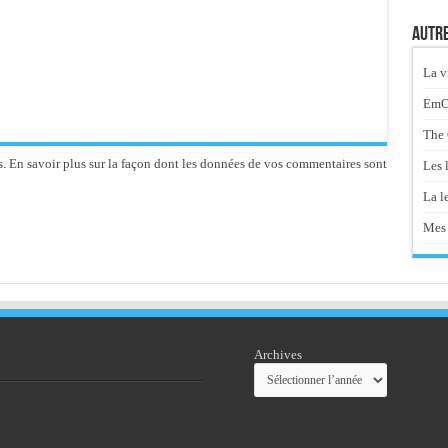
Autre
La v
EmOt
The 
s.
En savoir plus sur la façon dont les données de vos commentaires sont
Les 
La le
Mes 
Archives