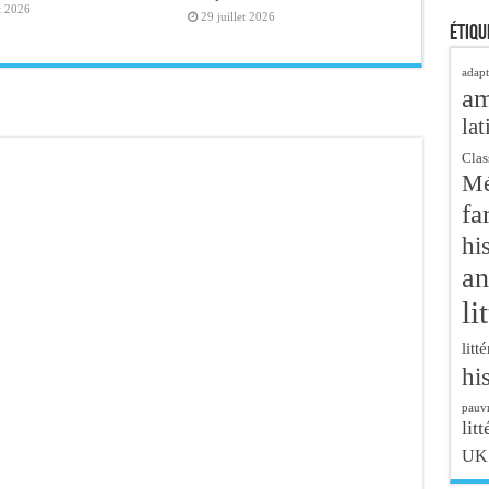
t 2026
29 juillet 2026
Étiqu
adapt
a
lat
Clas
Mé
fa
hi
an
li
litt
hi
pauvr
litt
UK