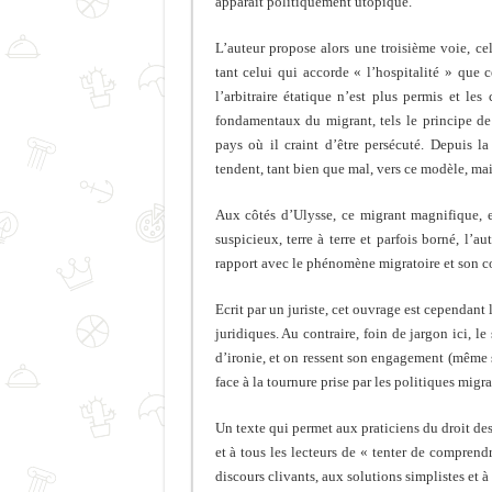
apparaît politiquement utopique.
L’auteur propose alors une troisième voie, ce
tant celui qui accorde « l’hospitalité » que c
l’arbitraire étatique n’est plus permis et les
fondamentaux du migrant, tels le principe de
pays où il craint d’être persécuté. Depuis l
tendent, tant bien que mal, vers ce modèle, m
Aux côtés d’Ulysse, ce migrant magnifique, e
suspicieux, terre à terre et parfois borné, l’au
rapport avec le phénomène migratoire et son c
Ecrit par un juriste, cet ouvrage est cependant 
juridiques. Au contraire, foin de jargon ici, le
d’ironie, et on ressent son engagement (même s
face à la tournure prise par les politiques migra
Un texte qui permet aux praticiens du droit des
et à tous les lecteurs de « tenter de comprend
discours clivants, aux solutions simplistes et à