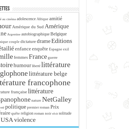
ettes
amitié
adolescence
Afrique
é au cinéma
mour
Amérique
Amérique du Sud
ine
Belgique
autobiographique
Argentine
Editions
drame
dictature
sique
couple
tailié
enfance
enquête
Espagne
exil
mille
France
femmes
guerre
littérature
stoire
humour
liberté
glophone
littérature belge
ttérature francophone
littérature
érature française
NetGalley
spanophone
nature
politique
Prix
premier roman
eté
éraire
religion
roman noir
solitude
quête
récit
USA
violence