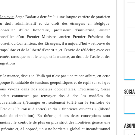
on avis:
Serge Bodart a derrière lui une longue carrière de praticien
u droit administratif et du droit des étrangers en Belgique.
onseiller d’Etat honoraire, professeur d’université, auteur,
onseiller d’un Premier Ministre, ancien Premier Président du
onseil du Contentieux des Etrangers, il a aujourd’hui « retrouvé du
emps libre et de la liberté d’esprit », et l’envie de réfléchir, avec ces
enrées rares que sont le temps et la nuance, au droit de l’asile et des
igrations.
e la nuance, disais-je. Voilà qui n’est pas une mince affaire, en cette
poque formidable de tensions géopolitiques et de repli sur soi que
ous vivons dans nos sociétés occidentales. Précisément, Serge
Socia
odart commence par renvoyer dos à dos les modèles du
ouverainisme (l’étranger est seulement toléré sur le territoire de
’Etat qui l’autorise à entrer) et du « frontières ouvertes » (liberté
otale de circulation). En théorie, si ces deux conceptions sont
moins : le contrôle de plus en plus strict des frontières génère une
Abonn
précaire et, à l’opposé, un « no borders » global et inconditionnel