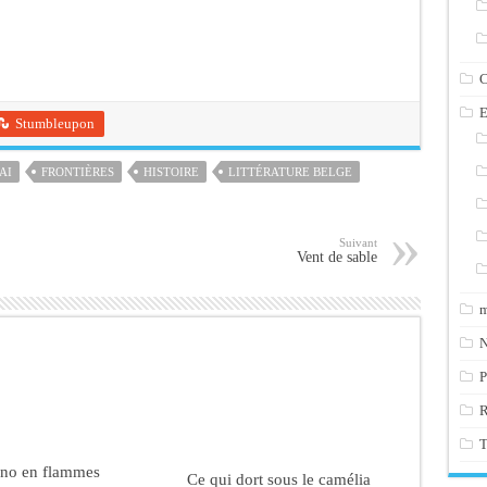
C
E
Stumbleupon
AI
FRONTIÈRES
HISTOIRE
LITTÉRATURE BELGE
Suivant
Vent de sable
m
N
P
T
ano en flammes
Ce qui dort sous le camélia