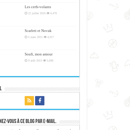
Les cerfs-volants
22 juillet 2016
4,470
Scarlett et Novak
5 mars 2021
4,017
Soufi, mon amour
9 août 2015
3,696
l
ez-vous à ce blog par e-mail.