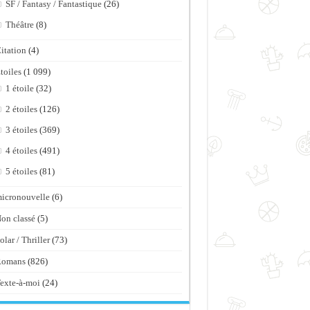
SF / Fantasy / Fantastique
(26)
Théâtre
(8)
itation
(4)
toiles
(1 099)
1 étoile
(32)
2 étoiles
(126)
3 étoiles
(369)
4 étoiles
(491)
5 étoiles
(81)
icronouvelle
(6)
on classé
(5)
olar / Thriller
(73)
Romans
(826)
exte-à-moi
(24)