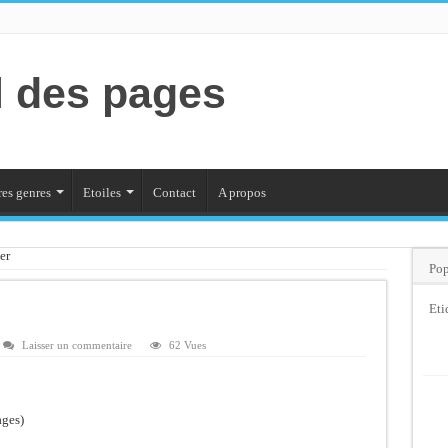
l des pages
es genres
Etoiles
Contact
A propos
er
Pop
Eti
Laisser un commentaire
62 Vues
ages)