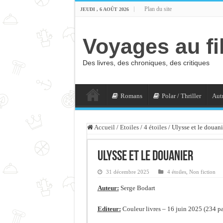
Plan du site
JEUDI , 6 AOÛT 2026
Voyages au fi
Des livres, des chroniques, des critiques
Romans
Polar / Thriller
Autr
Accueil
/
Etoiles
/
4 étoiles
/
Ulysse et le douani
Ulysse et le douanier
31 décembre 2025
4 étoiles
,
Non fiction
Auteur:
Serge Bodart
Editeur:
Couleur livres – 16 juin 2025 (234 p