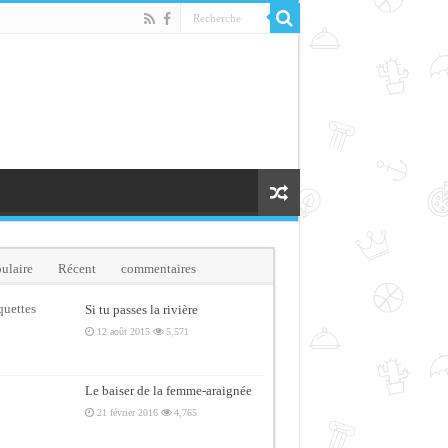
ulaire
Récent
commentaires
quettes
Si tu passes la rivière
12 août 2015
5,571
Le baiser de la femme-araignée
21 février 2016
4,765