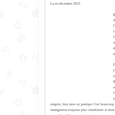
Lu en décembre 2025
M
d
C
c
C
t
d
m
D
é
n
B
s
l
t
simples, leur mise en pratique l’est beaucoup 
immigration toujours plus clandestine et donc 