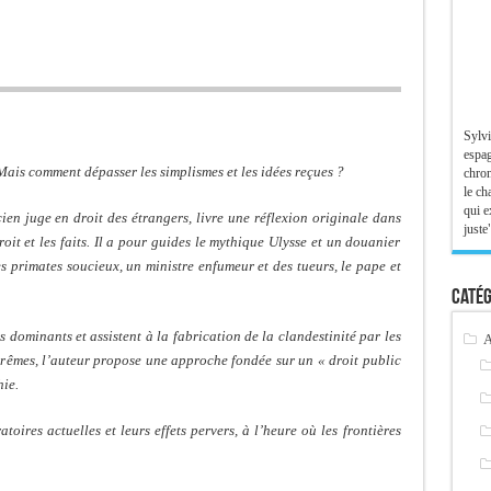
Sylvi
espag
Mais comment dépasser les simplismes et les idées reçues ?
chron
le ch
qui e
ien juge en droit des étrangers, livre une réflexion originale dans
juste"
roit et les faits. Il a pour guides le mythique Ulysse et un douanier
s primates soucieux, un ministre enfumeur et des tueurs, le pape et
Catég
rs dominants et assistent à la fabrication de la clandestinité par les
A
xtrêmes, l’auteur propose une approche fondée sur un « droit public
hie.
toires actuelles et leurs effets pervers, à l’heure où les frontières