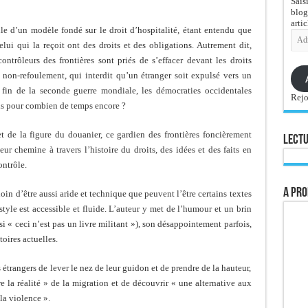
Sais
blog
artic
lle d’un modèle fondé sur le droit d’hospitalité, étant entendu que
Adre
e-
elui qui la reçoit ont des droits et des obligations. Autrement dit,
mail
 contrôleurs des frontières sont priés de s’effacer devant les droits
 non-refoulement, qui interdit qu’un étranger soit expulsé vers un
a fin de la seconde guerre mondiale, les démocraties occidentales
Rejo
ais pour combien de temps encore ?
t de la figure du douanier, ce gardien des frontières foncièrement
Lectu
teur chemine à travers l’histoire du droits, des idées et des faits en
ontrôle.
A pro
loin d’être aussi aride et technique que peuvent l’être certains textes
 style est accessible et fluide. L’auteur y met de l’humour et un brin
i « ceci n’est pas un livre militant »), son désappointement parfois,
toires actuelles.
 étrangers de lever le nez de leur guidon et de prendre de la hauteur,
re la réalité » de la migration et de découvrir « une alternative aux
 la violence ».