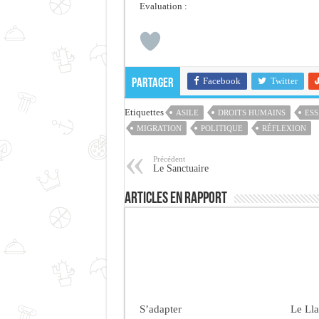
Evaluation :
Facebook
Twitter
Partager
Etiquettes
ASILE
DROITS HUMAINS
ESS
MIGRATION
POLITIQUE
RÉFLEXION
Précédent
Le Sanctuaire
Articles en rapport
S’adapter
Le Ll