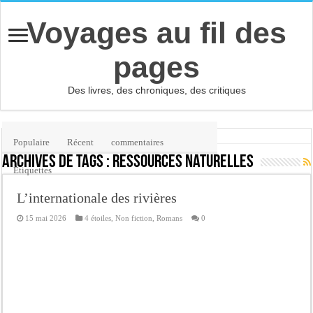
Voyages au fil des
pages
Des livres, des chroniques, des critiques
Accueil
/
Étiquette :
ressources naturelles
Populaire
Récent
commentaires
Archives de tags :
ressources naturelles
Etiquettes
L’internationale des rivières
15 mai 2026
4 étoiles
,
Non fiction
,
Romans
0