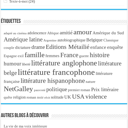
Texte-à-moi
(24)
Étiquettes
amour
amitié
Amérique du Sud
adolescence
Afrique
adapté au cinéma
Amérique latine
Belgique
autobiographique
Classique
Argentine
Editions Métailié
drame
enfance
enquête
dictature
couple
famille
France
histoire
femmes
Espagne
exil
guerre
littérature anglophone
littérature
humour
liberté
littérature francophone
belge
littérature
littérature hispanophone
française
nature
NetGalley
politique
Prix littéraire
premier roman
pauvreté
USA
violence
UK
religion
roman noir
solitude
quête
récit
Autres blogs à découvrir
La vie de ma voix intérieure