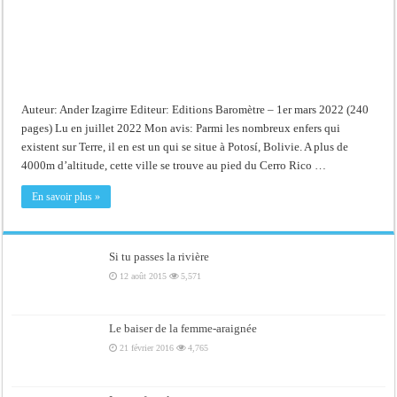
Auteur: Ander Izagirre Editeur: Editions Baromètre – 1er mars 2022 (240
pages) Lu en juillet 2022 Mon avis: Parmi les nombreux enfers qui
existent sur Terre, il en est un qui se situe à Potosí, Bolivie. A plus de
4000m d’altitude, cette ville se trouve au pied du Cerro Rico …
En savoir plus »
Si tu passes la rivière
12 août 2015
5,571
Le baiser de la femme-araignée
21 février 2016
4,765